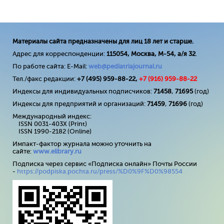
Материалы сайта предназначены для лиц 18 лет и старше.
Адрес для корреспонденции:
115054, Москва, М-54, а/я 32
.
По работе сайта: E-Mail:
web@pediatriajournal.ru
Тел./факс редакции:
+7 (495) 959-88-22,
+7 (
916
) 959-88-22
Индексы для индивидуальных подписчиков:
71458
,
71695
(год)
Индексы для предприятий и организаций:
71459
,
71696
(год)
Международный индекс:
ISSN 0031-403X (Print)
ISSN 1990-2182 (Online)
Импакт-фактор журнала можно уточнить на
сайте:
www
.
elibrary
.
ru
Подписка через сервис «Подписка онлайн» Почты России
-
https://podpiska.pochta.ru/press/%D0%9F%D0%98554