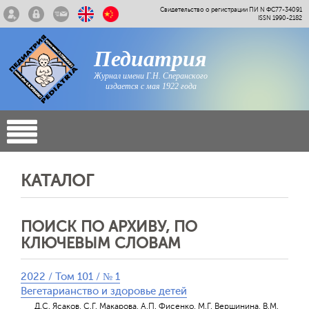
Свидетельство о регистрации ПИ N ФС77-34091
ISSN 1990-2182
Педиатрия
Журнал имени Г.Н. Сперанского
издается с мая 1922 года
КАТАЛОГ
ПОИСК ПО АРХИВУ, ПО
КЛЮЧЕВЫМ СЛОВАМ
2022 / Том 101 / № 1
Вегетарианство и здоровье детей
Д.С. Ясаков, С.Г. Макарова, А.П. Фисенко, М.Г. Вершинина, В.М.