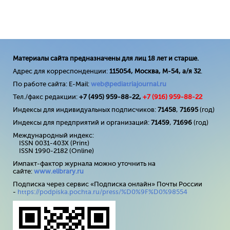
Материалы сайта предназначены для лиц 18 лет и старше.
Адрес для корреспонденции:
115054, Москва, М-54, а/я 32
.
По работе сайта: E-Mail:
web@pediatriajournal.ru
Тел./факс редакции:
+7 (495) 959-88-22,
+7 (
916
) 959-88-22
Индексы для индивидуальных подписчиков:
71458
,
71695
(год)
Индексы для предприятий и организаций:
71459
,
71696
(год)
Международный индекс:
ISSN 0031-403X (Print)
ISSN 1990-2182 (Online)
Импакт-фактор журнала можно уточнить на
сайте:
www
.
elibrary
.
ru
Подписка через сервис «Подписка онлайн» Почты России
-
https://podpiska.pochta.ru/press/%D0%9F%D0%98554