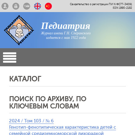
Свидетельство о регистрации ПИ N ФС77-34091
ISSN 1990-2182
Педиатрия
Журнал имени Г.Н. Сперанского
издается с мая 1922 года
КАТАЛОГ
ПОИСК ПО АРХИВУ, ПО
КЛЮЧЕВЫМ СЛОВАМ
2024 / Том 103 / № 6
Генотип-фенотипическая характеристика детей с
семейной средиземноморской лихорадкой