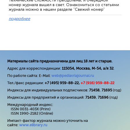
Технические сложности преодолены, и очередной
номер журнала вышел в свет. Ознакомиться со статьями
журнала можно в нашем разделе "Свежий номер"
подробнее
Материалы сайта предназначены для лиц 18 лет и старше.
Адрес для корреспонденции:
115054, Москва, М-54, а/я 32
.
По работе сайта: E-Mail:
web@pediatriajournal.ru
Тел./факс редакции:
+7 (495) 959-88-22,
+7 (
916
) 959-88-22
Индексы для индивидуальных подписчиков:
71458
,
71695
(год)
Индексы для предприятий и организаций:
71459
,
71696
(год)
Международный индекс:
ISSN 0031-403X (Print)
ISSN 1990-2182 (Online)
Импакт-фактор журнала можно уточнить на
сайте:
www
.
elibrary
.
ru