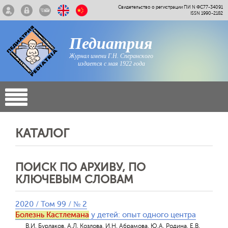
Свидетельство о регистрации ПИ N ФС77-34091
ISSN 1990-2182
Педиатрия
Журнал имени Г.Н. Сперанского
издается с мая 1922 года
КАТАЛОГ
ПОИСК ПО АРХИВУ, ПО
КЛЮЧЕВЫМ СЛОВАМ
2020 / Том 99 / № 2
Болезнь Кастлемана
у детей: опыт одного центра
В.И. Бурлаков, А.Л. Козлова, И.Н. Абрамова, Ю.А. Родина, Е.В.