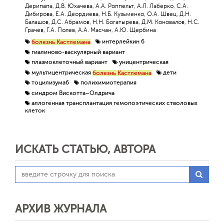
Дерипапа, Д.В. Юхачева, А.А. Роппельт, А.Л. Лаберко, С.А.
Дибирова, Е.А. Деордиева, Н.Б. Кузьменко, О.А. Швец, Д.Н.
Балашов, Д.С. Абрамов, Н.Н. Богатырева, Д.М. Коновалов, Н.С.
Грачев, Г.А. Полев, А.А. Масчан, А.Ю. Щербина
интерлейкин 6
болезнь Кастлемана
гиалиново-васкулярный вариант
плазмоклеточный вариант
уницентрическая
мультицентрическая
дети
болезнь Кастлемана
тоцилизумаб
полихимиотерапия
синдром Вискотта–Олдрича
аллогенная трансплантация гемопоэтических стволовых
клеток
ИСКАТЬ СТАТЬЮ, АВТОРА
АРХИВ ЖУРНАЛА