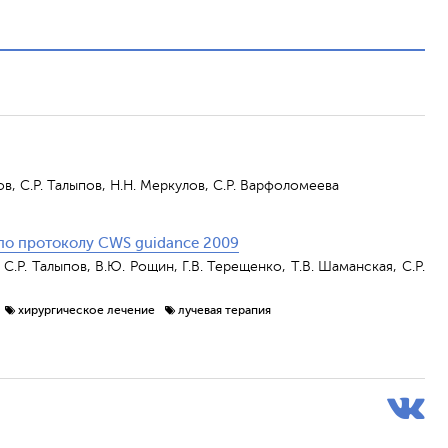
ов, С.Р. Талыпов, Н.Н. Меркулов, С.Р. Варфоломеева
по протоколу CWS guidance 2009
 С.Р. Талыпов, В.Ю. Рощин, Г.В. Терещенко, Т.В. Шаманская, С.Р.
хирургическое лечение
лучевая терапия