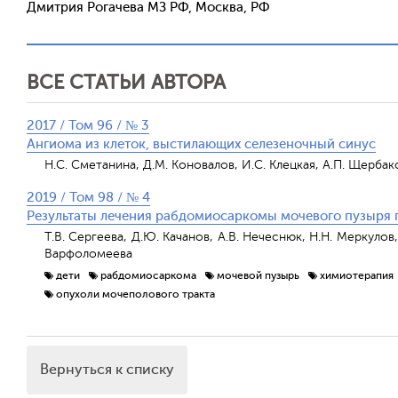
Дмитрия Рогачева МЗ РФ, Москва, РФ
ВСЕ СТАТЬИ АВТОРА
2017 / Том 96 / № 3
Ангиома из клеток, выстилающих селезеночный синус
Н.С. Сметанина, Д.М. Коновалов, И.С. Клецкая, А.П. Щербак
2019 / Том 98 / № 4
Результаты лечения рабдомиосаркомы мочевого пузыря 
Т.В. Сергеева, Д.Ю. Качанов, А.В. Нечеснюк, Н.Н. Меркулов,
Варфоломеева
дети
рабдомиосаркома
мочевой пузырь
химиотерапия
опухоли мочеполового тракта
Вернуться к списку