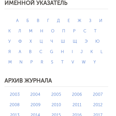
ИМЕННОЙ УКАЗАТЕЛЬ
А
Б
В
Г
Д
Е
Ж
З
И
К
Л
М
Н
О
П
Р
С
Т
У
Ф
Х
Ц
Ч
Ш
Щ
Э
Ю
Я
A
B
C
G
H
I
J
K
L
M
N
P
R
S
T
V
W
Y
АРХИВ ЖУРНАЛА
2003
2004
2005
2006
2007
2008
2009
2010
2011
2012
2013
2014
2015
2016
2017