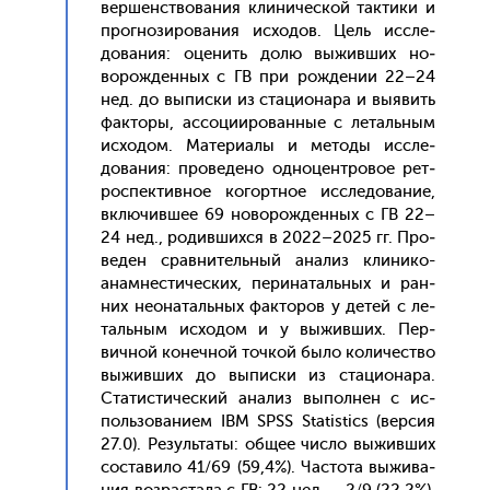
вер­шенс­тво­вания кли­ничес­кой так­ти­ки и
прог­но­зиро­вания ис­хо­дов. Цель ис­сле­
дова­ния: оце­нить до­лю вы­жив­ших но­
ворож­денных с ГВ при рож­де­нии 22–24
нед. до вы­пис­ки из ста­ци­она­ра и вы­явить
фак­то­ры, ас­со­ци­иро­ван­ные с ле­таль­ным
ис­хо­дом. Ма­тери­алы и ме­тоды ис­сле­
дова­ния: про­веде­но од­но­цен­тро­вое рет­
роспек­тивное ко­гор­тное ис­сле­дова­ние,
вклю­чив­шее 69 но­ворож­денных с ГВ 22–
24 нед., ро­див­шихся в 2022–2025 гг. Про­
веден срав­ни­тель­ный ана­лиз кли­нико-
анам­нести­чес­ких, пе­рина­таль­ных и ран­
них не­она­таль­ных фак­то­ров у де­тей с ле­
таль­ным ис­хо­дом и у вы­жив­ших. Пер­
вичной ко­неч­ной точ­кой бы­ло ко­личес­тво
вы­жив­ших до вы­пис­ки из ста­ци­она­ра.
Ста­тис­ти­чес­кий ана­лиз вы­пол­нен с ис­
поль­зо­вани­ем IBM SPSS Statistics (вер­сия
27.0). Ре­зуль­та­ты: об­щее чис­ло вы­жив­ших
сос­та­вило 41/69 (59,4%). Час­то­та вы­жива­