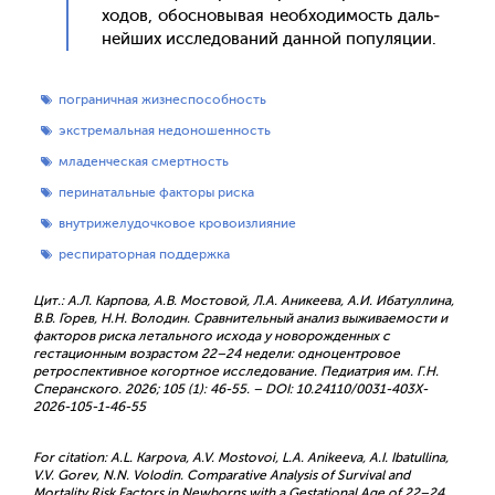
хо­дов, обос­но­вывая не­об­хо­димость даль­
ней­ших ис­сле­дова­ний дан­ной по­пуля­ции.
пограничная жизнеспособность
экстремальная недоношенность
младенческая смертность
перинатальные факторы риска
внутрижелудочковое кровоизлияние
респираторная поддержка
Цит.: А.Л. Карпова, А.В. Мостовой, Л.А. Аникеева, А.И. Ибатуллина,
В.В. Горев, Н.Н. Володин. Сравнительный анализ выживаемости и
факторов риска летального исхода у новорожденных с
гестационным возрастом 22–24 недели: одноцентровое
ретроспективное когортное исследование. Педиатрия им. Г.Н.
Сперанского. 2026; 105 (1): 46-55. – DOI: 10.24110/0031-403X-
2026-105-1-46-55
For citation: A.L. Karpova, A.V. Mostovoi, L.A. Anikeeva, A.I. Ibatullina,
V.V. Gorev, N.N. Volodin. Comparative Analysis of Survival and
Mortality Risk Factors in Newborns with a Gestational Age of 22–24