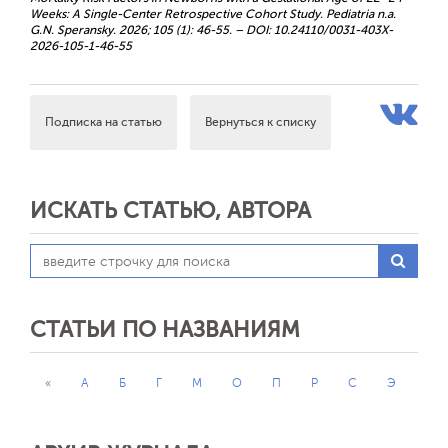
Weeks: A Single-Center Retrospective Cohort Study. Pediatria n.a.
G.N. Speransky. 2026; 105 (1): 46-55. – DOI: 10.24110/0031-403X-
2026-105-1-46-55
Подписка на статью
Вернуться к списку
ИСКАТЬ СТАТЬЮ, АВТОРА
СТАТЬИ ПО НАЗВАНИЯМ
«
А
Б
Г
М
О
П
Р
С
Э