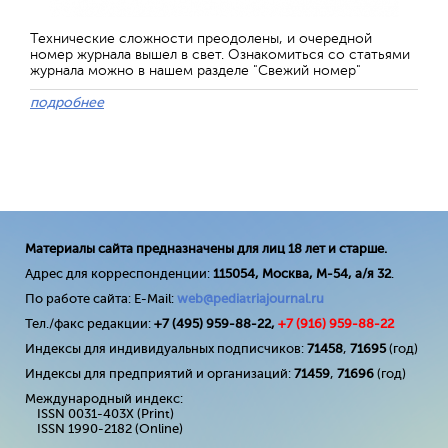
Технические сложности преодолены, и очередной
номер журнала вышел в свет. Ознакомиться со статьями
журнала можно в нашем разделе "Свежий номер"
подробнее
Материалы сайта предназначены для лиц 18 лет и старше.
Адрес для корреспонденции:
115054, Москва, М-54, а/я 32
.
По работе сайта: E-Mail:
web@pediatriajournal.ru
Тел./факс редакции:
+7 (495) 959-88-22,
+7 (
916
) 959-88-22
Индексы для индивидуальных подписчиков:
71458
,
71695
(год)
Индексы для предприятий и организаций:
71459
,
71696
(год)
Международный индекс:
ISSN 0031-403X (Print)
ISSN 1990-2182 (Online)