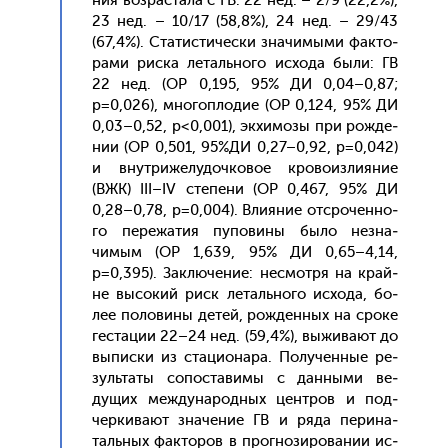
ния воз­раста­ла с ГВ: 22 нед. – 2/9 (22,2%),
23 нед. – 10/17 (58,8%), 24 нед. – 29/43
(67,4%). Ста­тис­ти­чес­ки зна­чимы­ми фак­то­
рами рис­ка ле­таль­но­го ис­хо­да бы­ли: ГВ
22 нед. (ОР 0,195, 95% ДИ 0,04–0,87;
p=0,026), мно­гоп­ло­дие (ОР 0,124, 95% ДИ
0,03–0,52, p<0,001), эк­хи­мозы при рож­де­
нии (ОР 0,501, 95%ДИ 0,27–0,92, p=0,042)
и внут­ри­желу­доч­ко­вое кро­во­из­ли­яние
(ВЖК) III–IV сте­пени (ОР 0,467, 95% ДИ
0,28–0,78, p=0,004). Вли­яние от­сро­чен­но­
го пе­режа­тия пу­пови­ны бы­ло нез­на­
чимым (ОР 1,639, 95% ДИ 0,65–4,14,
p=0,395). Зак­лю­чение: нес­мотря на край­
не вы­сокий риск ле­таль­но­го ис­хо­да, бо­
лее по­лови­ны де­тей, рож­денных на сро­ке
гес­та­ции 22–24 нед. (59,4%), вы­жива­ют до
вы­пис­ки из ста­ци­она­ра. По­лучен­ные ре­
зуль­та­ты со­пос­та­вимы с дан­ны­ми ве­
дущих меж­ду­народ­ных цен­тров и под­
черки­ва­ют зна­чение ГВ и ря­да пе­рина­
таль­ных фак­то­ров в прог­но­зиро­вании ис­