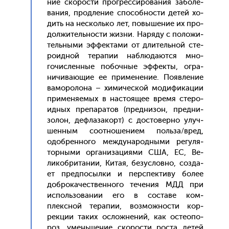
ние ско­рос­ти прог­ресси­рова­ния за­боле­
вания, прод­ле­ние спо­соб­ности де­тей хо­
дить на нес­коль­ко лет, по­выше­ние их про­
дол­жи­тель­нос­ти жиз­ни. На­ряду с по­ложи­
тель­ны­ми эф­фекта­ми от дли­тель­ной сте­
ро­ид­ной те­рапии наб­лю­да­ют­ся мно­
гочис­ленные по­боч­ные эф­фекты, ог­ра­
ничи­ва­ющие ее при­мене­ние. По­яв­ле­ние
ва­моро­лона – хи­мичес­кой мо­дифи­кации
при­меня­емых в нас­то­ящее вре­мя сте­ро­
ид­ных пре­пара­тов (пред­ни­зон, пред­ни­
золон, деф­ла­закорт) с дос­то­вер­но улуч­
шенным со­от­но­шени­ем поль­за/вред,
одоб­ренно­го меж­ду­народ­ны­ми ре­гуля­
тор­ны­ми ор­га­низа­ци­ями США, ЕС, Ве­
ликоб­ри­тании, Ки­тая, бе­зус­ловно, соз­да­
ет пред­по­сыл­ки и пер­спек­ти­ву бо­лее
доб­ро­качес­твен­но­го те­чения МДД при
ис­поль­зо­вании его в сос­та­ве ком­
плексной те­рапии, воз­можнос­ти кор­
рекции та­ких ос­ложне­ний, как ос­те­опо­
роз, умень­ше­ние ско­рос­ти рос­та де­тей