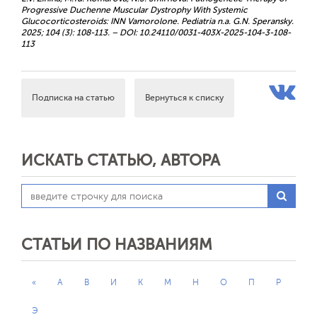
Progressive Duchenne Muscular Dystrophy With Systemic
Glucocorticosteroids: INN Vamorolone. Pediatria n.a. G.N. Speransky.
2025; 104 (3): 108-113. – DOI: 10.24110/0031-403X-2025-104-3-108-
113
Подписка на статью
Вернуться к списку
ИСКАТЬ СТАТЬЮ, АВТОРА
СТАТЬИ ПО НАЗВАНИЯМ
«
А
В
И
К
М
Н
О
П
Р
Э