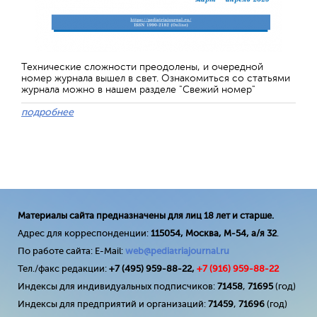
Технические сложности преодолены, и очередной
номер журнала вышел в свет. Ознакомиться со статьями
журнала можно в нашем разделе "Свежий номер"
подробнее
Материалы сайта предназначены для лиц 18 лет и старше.
Адрес для корреспонденции:
115054, Москва, М-54, а/я 32
.
По работе сайта: E-Mail:
web@pediatriajournal.ru
Тел./факс редакции:
+7 (495) 959-88-22,
+7 (
916
) 959-88-22
Индексы для индивидуальных подписчиков:
71458
,
71695
(год)
Индексы для предприятий и организаций:
71459
,
71696
(год)