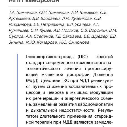
МНН ваморолон
Т.А. Гремякова, О.И. Гремякова, А.И. Гремяков, С.Б.
Артемьева, Д.В. Влодавец, Л.М. Кузенкова, С.В.
Михайлова, Е.Е. Петряйкина, Е.Л. Усачева, А.Г.
Румянцев, С.И. Куцев, А.В. Поляков, С.В. Воронин, В.М.
Суслов, А.А. Степанов, Г.Е. Сакбаева, Е.В. Шрёдер, Е.В.
Зинина, М.Ю. Комарова, Н.С. Смирнова
Глю­кокор­ти­кос­те­ро­иды (ГКС) – зо­лотой
стан­дарт сов­ре­мен­но­го ком­плексно­го па­
тоге­нети­чес­ко­го ле­чения прог­ресси­ру­
ющей мы­шеч­ной дис­тро­фии Дю­шен­на
(МДД). Дей­ствие ГКС при МДД ре­али­зу­ет­
ся пу­тем сни­жения вос­па­литель­ных про­
цес­сов и нек­ро­за в мыш­цах, мо­дуля­ции
их ре­гене­рации и энер­ге­тичес­ко­го об­ме­
на, за­мед­ле­ния раз­ви­тия кар­ди­оми­опа­тии
и ды­хатель­ной не­дос­та­точ­ности. Ре­зуль­
та­том дли­тель­но­го при­мене­ния сте­ро­ид­
ной те­рапии при МДД яв­ля­ют­ся за­мед­ле­