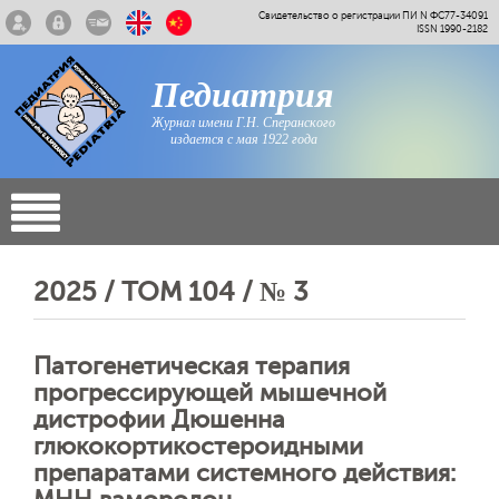
Свидетельство о регистрации ПИ N ФС77-34091
ISSN 1990-2182
Педиатрия
Журнал имени Г.Н. Сперанского
издается с мая 1922 года
2025 / ТОМ 104 / № 3
Патогенетическая терапия
прогрессирующей мышечной
дистрофии Дюшенна
глюкокортикостероидными
препаратами системного действия: