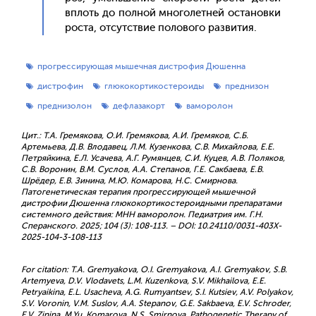
вплоть до пол­ной мно­голет­ней ос­та­нов­ки
рос­та, от­сутс­твие по­лово­го раз­ви­тия.
прогрессирующая мышечная дистрофия Дюшенна
дистрофин
глюкокортикостероиды
преднизон
преднизолон
дефлазакорт
ваморолон
Цит.: Т.А. Гремякова, О.И. Гремякова, А.И. Гремяков, С.Б.
Артемьева, Д.В. Влодавец, Л.М. Кузенкова, С.В. Михайлова, Е.Е.
Петряйкина, Е.Л. Усачева, А.Г. Румянцев, С.И. Куцев, А.В. Поляков,
С.В. Воронин, В.М. Суслов, А.А. Степанов, Г.Е. Сакбаева, Е.В.
Шрёдер, Е.В. Зинина, М.Ю. Комарова, Н.С. Смирнова.
Патогенетическая терапия прогрессирующей мышечной
дистрофии Дюшенна глюкокортикостероидными препаратами
системного действия: МНН ваморолон. Педиатрия им. Г.Н.
Сперанского. 2025; 104 (3): 108-113. – DOI: 10.24110/0031-403X-
2025-104-3-108-113
For citation: T.A. Gremyakova, O.I. Gremyakova, A.I. Gremyakov, S.B.
Artemyeva, D.V. Vlodavets, L.M. Kuzenkova, S.V. Mikhailova, E.E.
Petryaikina, E.L. Usacheva, A.G. Rumyantsev, S.I. Kutsiev, A.V. Polyakov,
S.V. Voronin, V.M. Suslov, A.A. Stepanov, G.E. Sakbaeva, E.V. Schroder,
E.V. Zinina, M.Yu. Komarova, N.S. Smirnova. Pathogenetic Therapy of