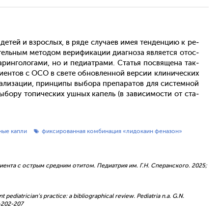
 де­тей и взрос­лых, в ря­де слу­ча­ев имея тен­денцию к ре­
ель­ным ме­тодом ве­рифи­кации ди­аг­но­за яв­ля­ет­ся отос­
арин­го­лога­ми, но и пе­ди­ат­ра­ми. Статья пос­вя­щена так­
­ци­ен­тов с ОСО в све­те об­новлен­ной вер­сии кли­ничес­ких
и­тали­зации, прин­ци­пы вы­бора пре­пара­тов для сис­темной
бору то­пичес­ких уш­ных ка­пель (в за­виси­мос­ти от ста­
ные капли
фиксированная комбинация «лидокаин феназон»
циента с острым средним отитом. Педиатрия им. Г.Н. Сперанского. 2025;
 pediatrician’s practice: a bibliographical review. Pediatria n.a. G.N.
-202-207