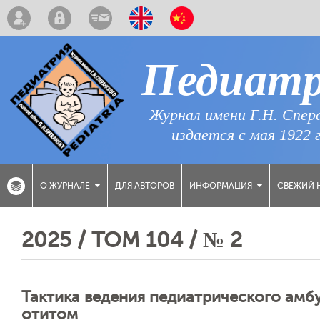
Педиат
Журнал имени Г.Н. Спер
издается с мая 1922 
ДЛЯ АВТОРОВ
СВЕЖИЙ 
О ЖУРНАЛЕ
ИНФОРМАЦИЯ
2025 / ТОМ 104 / № 2
Тактика ведения педиатрического амб
отитом