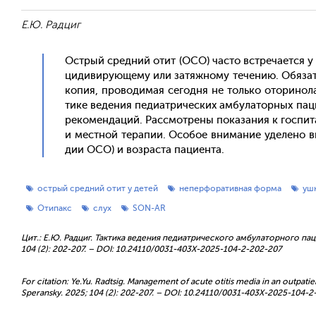
Е.Ю. Радциг
Ос­трый сред­ний отит (ОСО) час­то встре­ча­ет­ся у
циди­виру­юще­му или за­тяж­но­му те­чению. Обя­зат
ко­пия, про­води­мая се­год­ня не толь­ко ото­рино­л
ти­ке ве­дения пе­ди­ат­ри­чес­ких ам­бу­латор­ных па
ре­комен­да­ций. Рас­смот­ре­ны по­каза­ния к гос­п
и мес­тной те­рапии. Осо­бое вни­мание уде­лено вы­
дии ОСО) и воз­раста па­ци­ен­та.
острый средний отит у детей
неперфоративная форма
уш
Отипакс
слух
SON-AR
Цит.: Е.Ю. Радциг. Тактика ведения педиатрического амбулаторного па
104 (2): 202-207. – DOI: 10.24110/0031-403X-2025-104-2-202-207
For citation: Ye.Yu. Radtsig. Management of acute otitis media in an outpatient
Speransky. 2025; 104 (2): 202-207. – DOI: 10.24110/0031-403X-2025-104-2