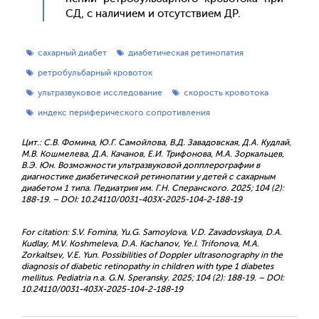
СД, с на­личи­ем и от­сутс­тви­ем ДР.
сахарный диабет
диабетическая ретинопатия
ретробульбарный кровоток
ультразвуковое исследование
скорость кровотока
индекс периферического сопротивления
Цит.: С.В. Фомина, Ю.Г. Самойлова, В.Д. Завадовская, Д.А. Кудлай,
М.В. Кошмелева, Д.А. Качанов, Е.И. Трифонова, М.А. Зоркальцев,
В.Э. Юн. Возможности ультразвуковой допплерографии в
диагностике диабетической ретинопатии у детей с сахарным
диабетом 1 типа. Педиатрия им. Г.Н. Сперанского. 2025; 104 (2):
188-19. – DOI: 10.24110/0031-403X-2025-104-2-188-19
For citation: S.V. Fomina, Yu.G. Samoylova, V.D. Zavadovskaya, D.A.
Kudlay, M.V. Koshmeleva, D.A. Kachanov, Ye.I. Trifonova, M.A.
Zorkaltsev, V.E. Yun. Possibilities of Doppler ultrasonography in the
diagnosis of diabetic retinopathy in children with type 1 diabetes
mellitus. Pediatria n.a. G.N. Speransky. 2025; 104 (2): 188-19. – DOI:
10.24110/0031-403X-2025-104-2-188-19