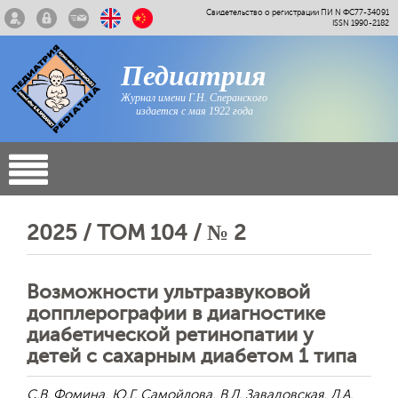
Свидетельство о регистрации ПИ N ФС77-34091
ISSN 1990-2182
Педиатрия
Журнал имени Г.Н. Сперанского
издается с мая 1922 года
2025 / ТОМ 104 / № 2
Возможности ультразвуковой
допплерографии в диагностике
диабетической ретинопатии у
детей с сахарным диабетом 1 типа
С.В. Фомина, Ю.Г. Самойлова, В.Д. Завадовская, Д.А.