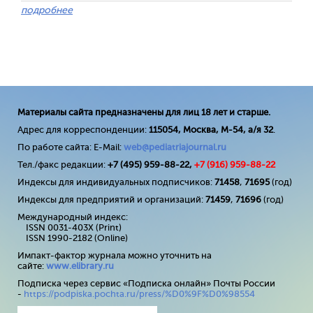
подробнее
Материалы сайта предназначены для лиц 18 лет и старше.
Адрес для корреспонденции:
115054, Москва, М-54, а/я 32
.
По работе сайта: E-Mail:
web@pediatriajournal.ru
Тел./факс редакции:
+7 (495) 959-88-22,
+7 (
916
) 959-88-22
Индексы для индивидуальных подписчиков:
71458
,
71695
(год)
Индексы для предприятий и организаций:
71459
,
71696
(год)
Международный индекс:
ISSN 0031-403X (Print)
ISSN 1990-2182 (Online)
Импакт-фактор журнала можно уточнить на
сайте:
www
.
elibrary
.
ru
Подписка через сервис «Подписка онлайн» Почты России
-
https://podpiska.pochta.ru/press/%D0%9F%D0%98554