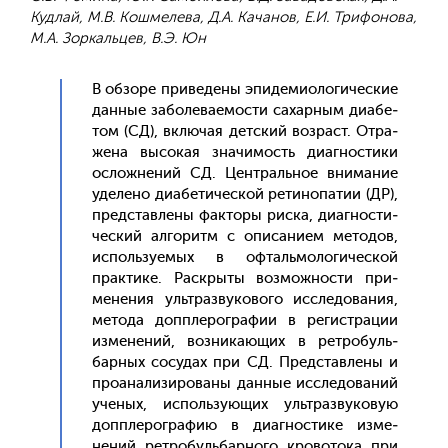
Кудлай, М.В. Кошмелева, Д.А. Качанов, Е.И. Трифонова,
М.А. Зоркальцев, В.Э. Юн
В об­зо­ре при­веде­ны эпи­деми­оло­гичес­кие
дан­ные за­боле­ва­емос­ти са­хар­ным ди­абе­
том (СД), вклю­чая дет­ский воз­раст. От­ра­
жена вы­сокая зна­чимость ди­аг­ности­ки
ос­ложне­ний СД. Цен­траль­ное вни­мание
уде­лено ди­абе­тичес­кой ре­тино­патии (ДР),
пред­став­ле­ны фак­то­ры рис­ка, ди­аг­ности­
чес­кий ал­го­ритм с опи­сани­ем ме­тодов,
ис­поль­зу­емых в оф­таль­мо­логи­чес­кой
прак­ти­ке. Рас­кры­ты воз­можнос­ти при­
мене­ния уль­траз­ву­ково­го ис­сле­дова­ния,
ме­тода доп­пле­рог­ра­фии в ре­гис­тра­ции
из­ме­нений, воз­ни­ка­ющих в рет­ро­буль­
бар­ных со­судах при СД. Пред­став­ле­ны и
про­ана­лизи­рова­ны дан­ные ис­сле­дова­ний
уче­ных, ис­поль­зу­ющих уль­траз­ву­ковую
доп­пле­рог­ра­фию в ди­аг­ности­ке из­ме­
нений рет­ро­буль­бар­но­го кро­вото­ка при