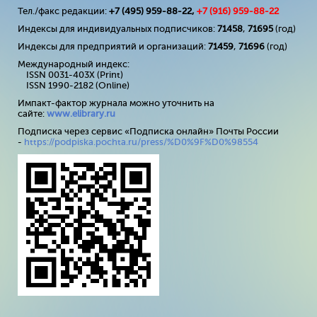
Тел./факс редакции:
+7 (495) 959-88-22,
+7 (
916
) 959-88-22
Индексы для индивидуальных подписчиков:
71458
,
71695
(год)
Индексы для предприятий и организаций:
71459
,
71696
(год)
Международный индекс:
ISSN 0031-403X (Print)
ISSN 1990-2182 (Online)
Импакт-фактор журнала можно уточнить на
сайте:
www
.
elibrary
.
ru
Подписка через сервис «Подписка онлайн» Почты России
-
https://podpiska.pochta.ru/press/%D0%9F%D0%98554