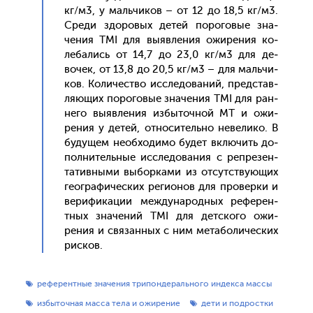
кг/м3, у маль­чи­ков – от 12 до 18,5 кг/м3.
Сре­ди здо­ровых де­тей по­рого­вые зна­
чения TMI для вы­яв­ле­ния ожи­рения ко­
леба­лись от 14,7 до 23,0 кг/м3 для де­
вочек, от 13,8 до 20,5 кг/м3 – для маль­чи­
ков. Ко­личес­тво ис­сле­дова­ний, пред­став­
ля­ющих по­рого­вые зна­чения TMI для ран­
не­го вы­яв­ле­ния из­бы­точ­ной МТ и ожи­
рения у де­тей, от­но­ситель­но не­вели­ко. В
бу­дущем не­об­хо­димо бу­дет вклю­чить до­
пол­ни­тель­ные ис­сле­дова­ния с реп­ре­зен­
та­тив­ны­ми вы­бор­ка­ми из от­сутс­тву­ющих
ге­ог­ра­фичес­ких ре­ги­онов для про­вер­ки и
ве­рифи­кации меж­ду­народ­ных ре­ферен­
тных зна­чений TMI для дет­ско­го ожи­
рения и свя­зан­ных с ним ме­табо­личес­ких
рис­ков.
референтные значения трипондерального индекса массы
избыточная масса тела и ожирение
дети и подростки