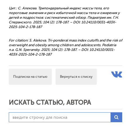
Цит.: С. Алекова. Трипондеральный индекс массы тела, его
пороговые значения и риск избыточной массы тела и ожирения у
детей и подростков: систематический обзор. Педиатрия им. Г.Н.
Сперанского. 2025; 104 (2): 178-187. – DOI: 10.24110/0031-403X-
2025-104-2-178-187
For citation: S. Alekova. Tri-ponderal mass index cutoffs and the risk of
overweight and obesity among children and adolescents. Pediatria
n.a. G.N. Speransky. 2025; 104 (2): 178-187. – DOI: 10.24110/0031-
403X-2025-104-2-178-187
Подписка на статью
Вернуться к списку
ИСКАТЬ СТАТЬЮ, АВТОРА