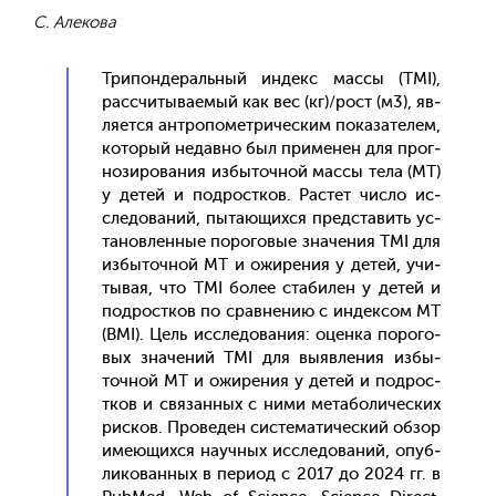
С. Алекова
Три­пон­де­раль­ный ин­декс мас­сы (ТМI),
рас­счи­тыва­емый как вес (кг)/рост (м3), яв­
ля­ет­ся ан­тро­помет­ри­чес­ким по­каза­телем,
ко­торый не­дав­но был при­менен для прог­
но­зиро­вания из­бы­точ­ной мас­сы те­ла (МТ)
у де­тей и под­рос­тков. Рас­тет чис­ло ис­
сле­дова­ний, пы­та­ющих­ся пред­ста­вить ус­
та­нов­ленные по­рого­вые зна­чения TMI для
из­бы­точ­ной МТ и ожи­рения у де­тей, учи­
тывая, что TMI бо­лее ста­билен у де­тей и
под­рос­тков по срав­не­нию с ин­дексом МТ
(BMI). Цель ис­сле­дова­ния: оцен­ка по­рого­
вых зна­чений TMI для вы­яв­ле­ния из­бы­
точ­ной МТ и ожи­рения у де­тей и под­рос­
тков и свя­зан­ных с ни­ми ме­табо­личес­ких
рис­ков. Про­веден сис­те­мати­чес­кий об­зор
име­ющих­ся на­уч­ных ис­сле­дова­ний, опуб­
ли­кован­ных в пе­ри­од с 2017 до 2024 гг. в