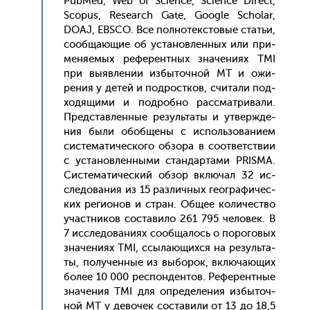
PubMed, Web of Science, Science Direct,
Scopus, Research Gate, Google Scholar,
DOAJ, EBSCO. Все пол­но­тек­сто­вые статьи,
со­об­ща­ющие об ус­та­нов­ленных или при­
меня­емых ре­ферен­тных зна­чени­ях TMI
при вы­яв­ле­нии из­бы­точ­ной МТ и ожи­
рения у де­тей и под­рос­тков, счи­тали под­
хо­дящи­ми и под­робно рас­смат­ри­вали.
Пред­став­ленные ре­зуль­та­ты и ут­вер­жде­
ния бы­ли обоб­ще­ны с ис­поль­зо­вани­ем
сис­те­мати­чес­ко­го об­зо­ра в со­от­ветс­твии
с ус­та­нов­ленны­ми стан­дарта­ми PRISMA.
Сис­те­мати­чес­кий об­зор вклю­чал 32 ис­
сле­дова­ния из 15 раз­личных ге­ог­ра­фичес­
ких ре­ги­онов и стран. Об­щее ко­личес­тво
учас­тни­ков сос­та­вило 261 795 че­ловек. В
7 ис­сле­дова­ни­ях со­об­ща­лось о по­рого­вых
зна­чени­ях TMI, ссы­ла­ющих­ся на ре­зуль­та­
ты, по­лучен­ные из вы­борок, вклю­ча­ющих
бо­лее 10 000 рес­понден­тов. Ре­ферен­тные
зна­чения TMI для оп­ре­деле­ния из­бы­точ­
ной МТ у де­вочек сос­та­вили от 13 до 18,5