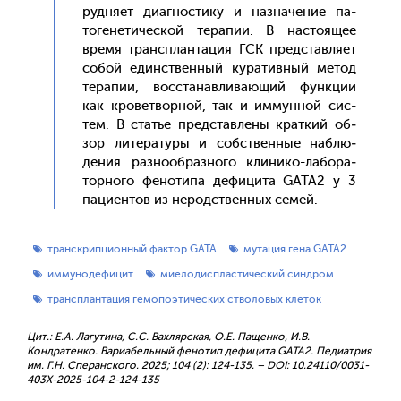
рудня­ет ди­аг­ности­ку и наз­на­чение па­
тоге­нети­чес­кой те­рапии. В нас­то­ящее
вре­мя транс­план­та­ция ГСК пред­став­ля­ет
со­бой единс­твен­ный ку­ратив­ный ме­тод
те­рапии, вос­ста­нав­ли­ва­ющий фун­кции
как кро­вет­ворной, так и им­мунной сис­
тем. В статье пред­став­ле­ны крат­кий об­
зор ли­тера­туры и собс­твен­ные наб­лю­
дения раз­но­об­разно­го кли­нико-ла­бора­
тор­но­го фе­ноти­па де­фици­та GATA2 у 3
па­ци­ен­тов из не­родс­твен­ных се­мей.
транскрипционный фактор GATA
мутация гена GATA2
иммунодефицит
миелодиспластический синдром
трансплантация гемопоэтических стволовых клеток
Цит.: Е.А. Лагутина, С.С. Вахлярская, О.Е. Пащенко, И.В.
Кондратенко. Вариабельный фенотип дефицита GATA2. Педиатрия
им. Г.Н. Сперанского. 2025; 104 (2): 124-135. – DOI: 10.24110/0031-
403X-2025-104-2-124-135