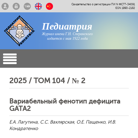
Свидетельство о регистрации ПИ N ФС77-34091
ISSN 1990-2182
Педиатрия
Журнал имени Г.Н. Сперанского
издается с мая 1922 года
2025 / ТОМ 104 / № 2
Вариабельный фенотип дефицита
GATA2
Е.А. Лагутина, С.С. Вахлярская, О.Е. Пащенко, И.В.
Кондратенко