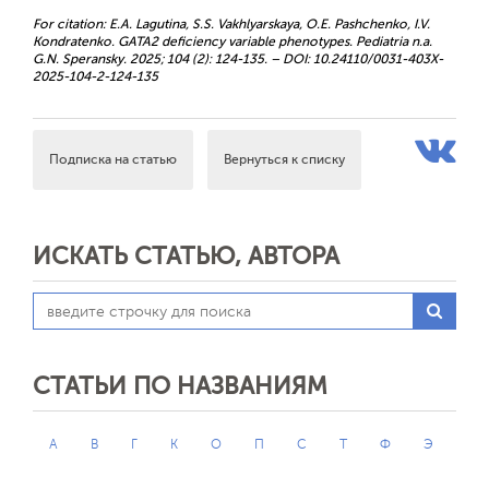
For citation: E.A. Lagutina, S.S. Vakhlyarskaya, O.E. Pashchenko, I.V.
Kondratenko. GATA2 deficiency variable phenotypes. Pediatria n.a.
G.N. Speransky. 2025; 104 (2): 124-135. – DOI: 10.24110/0031-403X-
2025-104-2-124-135
Подписка на статью
Вернуться к списку
ИСКАТЬ СТАТЬЮ, АВТОРА
СТАТЬИ ПО НАЗВАНИЯМ
А
В
Г
К
О
П
С
Т
Ф
Э