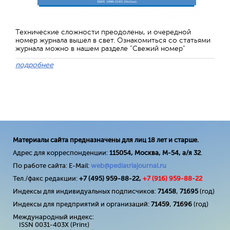
Технические сложности преодолены, и очередной
номер журнала вышел в свет. Ознакомиться со статьями
журнала можно в нашем разделе "Свежий номер"
подробнее
Материалы сайта предназначены для лиц 18 лет и старше.
Адрес для корреспонденции:
115054, Москва, М-54, а/я 32
.
По работе сайта: E-Mail:
web@pediatriajournal.ru
Тел./факс редакции:
+7 (495) 959-88-22,
+7 (
916
) 959-88-22
Индексы для индивидуальных подписчиков:
71458
,
71695
(год)
Индексы для предприятий и организаций:
71459
,
71696
(год)
Международный индекс:
ISSN 0031-403X (Print)