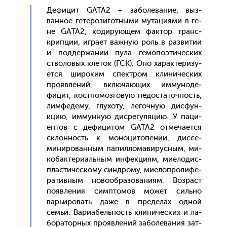
Де­фицит GATA2 – за­боле­вание, выз­
ванное ге­теро­зигот­ны­ми му­таци­ями в ге­
не GATA2, ко­диру­ющем фак­тор транс­
крип­ции, иг­ра­ет важ­ную роль в раз­ви­тии
и под­держа­нии пу­ла ге­мопо­эти­чес­ких
ство­ловых кле­ток (ГСК). Оно ха­рак­те­ризу­
ет­ся ши­роким спек­тром кли­ничес­ких
про­яв­ле­ний, вклю­ча­ющих им­му­ноде­
фицит, кос­тно­моз­го­вую не­дос­та­точ­ность,
лим­фе­дему, глу­хоту, ле­гоч­ную дис­фун­
кцию, им­мунную дис­ре­гуля­цию. У па­ци­
ен­тов с де­фици­том GATA2 от­ме­ча­ет­ся
склон­ность к мо­ноци­топе­нии, дис­се­
мини­рован­ным па­пил­ло­мави­рус­ным, ми­
кобак­те­ри­аль­ным ин­фекци­ям, ми­ело­дис­
плас­ти­чес­ко­му син­дро­му, ми­елоп­ро­лифе­
ратив­ным но­во­об­ра­зова­ни­ям. Воз­раст
по­яв­ле­ния сим­пто­мов мо­жет силь­но
варь­иро­вать да­же в пре­делах од­ной
семьи. Ва­ри­абель­ность кли­ничес­ких и ла­
бора­тор­ных про­яв­ле­ний за­боле­вания зат­