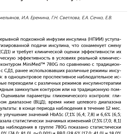
Емельянов, И.А. Еремина, Г.Н. Светлова, Е.А. Сечко, Е.В.
ре­рыв­ной под­кожной ин­фу­зии ин­су­лина (НПИИ) ус­ту­па­
­зиро­ван­ной по­дачи ин­су­лина, что оз­на­мену­ет сме­ну
а (СД1) и тре­бу­ет кли­ничес­кой оцен­ки эф­фектив­ности их
чес­кую эф­фектив­ность в ус­ло­ви­ях ре­аль­ной кли­ничес­
м кон­ту­ром MiniMed™ 780G по срав­не­нию с тра­дици­он­
 СД1, ра­нее ис­поль­зо­вав­ших раз­личные ре­жимы ин­су­
я: в од­но­цен­тро­вое прос­пектив­ное наб­лю­датель­ное ис­
рые пе­рехо­дили с раз­личных ре­жимов ин­су­лино­тера­пии
идным зам­кну­тым кон­ту­ром или на тра­дици­он­ную пом­
­нива­ли па­рамет­ры гли­кеми­чес­ко­го кон­тро­ля: гли­
вом ди­апа­зоне (ВЦД), вре­мя ни­же це­лево­го ди­апа­зона
зуль­та­ты: в кон­це пе­ри­ода наб­лю­дения в те­чение 12 мес.
ое улуч­ше­ние зна­чений HbA1c (7,1% [6,4; 7,8] и 6,6% [6,5;
за­ла ста­тис­ти­чес­ки зна­чимых из­ме­нений (7,5% [7,0; 8,1]
ода наб­лю­дения в груп­пе 780G по­каза­но ста­тис­ти­чес­ки
,0% [74,0; 81,0], p<0,001) и ВВД (28,6% [17,0; 41,0] и 18,0%