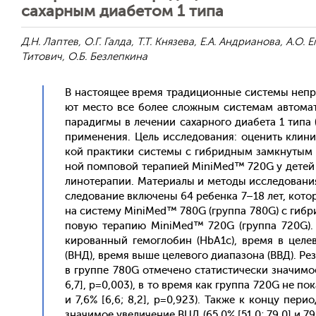
сахарным диабетом 1 типа
Д.Н. Лаптев, О.Г. Галда, Т.Т. Князева, Е.А. Андрианова, А.О. 
Титович, О.Б. Безлепкина
В нас­то­ящее вре­мя тра­дици­он­ные сис­те­мы неп­
ют мес­то все бо­лее слож­ным сис­те­мам ав­то­мати
па­радиг­мы в ле­чении са­хар­но­го ди­абе­та 1 ти­п
при­мене­ния. Цель ис­сле­дова­ния: оце­нить кли­ни
кой прак­ти­ки сис­те­мы с гиб­ридным зам­кну­ты
ной пом­по­вой те­рапи­ей MiniMed™ 720G у де­тей с
лино­тера­пии. Ма­тери­алы и ме­тоды ис­сле­дова­ни
сле­дова­ние вклю­чены 64 ре­бен­ка 7–18 лет, ко­то
на сис­те­му MiniMed™ 780G (груп­па 780G) с гиб­р
по­вую те­рапию MiniMed™ 720G (груп­па 720G). Оце
киро­ван­ный ге­мог­ло­бин (HbA1c), вре­мя в це­ле
(ВНД), вре­мя вы­ше це­лево­го ди­апа­зона (ВВД). Ре­
в груп­пе 780G от­ме­чено ста­тис­ти­чес­ки зна­чим
6,7], p=0,003), в то вре­мя как груп­па 720G не по­ка
и 7,6% [6,6; 8,2], p=0,923). Так­же к кон­цу пе­ри­
зна­чимое уве­личе­ние ВЦД (65,0% [51,0; 79,0] и 79