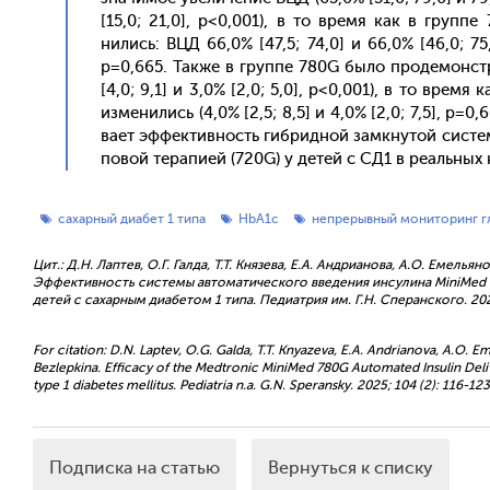
[15,0; 21,0], p<0,001), в то вре­мя как в груп­пе 
нились: ВЦД 66,0% [47,5; 74,0] и 66,0% [46,0; 75,
p=0,665. Так­же в груп­пе 780G бы­ло про­демонс­тр
[4,0; 9,1] и 3,0% [2,0; 5,0], p<0,001), в то вре­мя 
из­ме­нились (4,0% [2,5; 8,5] и 4,0% [2,0; 7,5], p=0
ва­ет эф­фектив­ность гиб­ридной зам­кну­той сис­
по­вой те­рапи­ей (720G) у де­тей с СД1 в ре­аль­ных к
сахарный диабет 1 типа
HbA1c
непрерывный мониторинг 
Цит.: Д.Н. Лаптев, О.Г. Галда, Т.Т. Князева, Е.А. Андрианова, А.О. Емельян
Эффективность системы автоматического введения инсулина MiniMed
детей с сахарным диабетом 1 типа. Педиатрия им. Г.Н. Сперанского. 2025
For citation: D.N. Laptev, O.G. Galda, T.T. Knyazeva, E.A. Andrianova, A.O. Em
Bezlepkina. Efficacy of the Medtronic MiniMed 780G Automated Insulin Del
type 1 diabetes mellitus. Pediatria n.a. G.N. Speransky. 2025; 104 (2): 116
Подписка на статью
Вернуться к списку