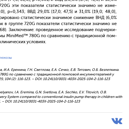
720G эти по­каза­тели ста­тис­ти­чес­ки зна­чимо не из­ме­
0], p=0,343; ВВД 29,0% [17,0; 47,5] и 31,0% [19,0; 48,0],
и­рова­но ста­тис­ти­чес­ки зна­чимое сни­жение ВНД (6,0%
как в груп­пе 720G по­каза­тели ста­тис­ти­чес­ки зна­чимо не
,668). Зак­лю­чение: про­веден­ное ис­сле­дова­ние под­черки­
те­мы MiniMed™ 780G по срав­не­нию с тра­дици­он­ной пом­
ли­ничес­ких ус­ло­ви­ях.
глюкозы
ов, И.А. Еремина, Г.Н. Светлова, Е.А. Сечко, Е.В. Титович, О.Б. Безлепкина.
 780G по сравнению с традиционной помповой инсулинотерапией у
; 104 (2): 116-123. – DOI: 10.24110/0031-403X-2025-104-2-116-123
elyanov, I.A. Eremina, G.N. Svetlova, E.A. Sechko, E.V. Titovich, O.B.
ivery System compared to conventional insulin pump therapy in children with
-123. – DOI: 10.24110/0031-403X-2025-104-2-116-123