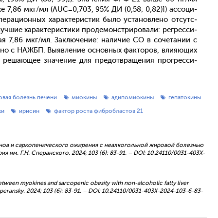
же 7,86 мкг/мл (AUC=0,703, 95% ДИ (0,58; 0,82)]) ас­со­ци­
ци­он­ных ха­рак­те­рис­тик бы­ло ус­та­нов­ле­но от­сутс­
уч­шие ха­рак­те­рис­ти­ки про­демонс­три­рова­ли: рег­ресси­
ная 7,86 мкг/мл. Зак­лю­чение: на­личие СО в со­чета­нии с
вано с НАЖБП. Вы­яв­ле­ние ос­новных фак­то­ров, вли­яющих
 ре­ша­ющее зна­чение для пре­дот­вра­щения прог­ресси­
овая болезнь печени
миокины
адипомиокины
гепатокины
ки
ирисин
фактор роста фибробластов 21
окинов и саркопенического ожирения с неалкогольной жировой болезнью
им. Г.Н. Сперанского. 2024; 103 (6): 83-91. – DOI: 10.24110/0031-403X-
between myokines and sarcopenic obesity with non-alcoholic fatty liver
. Speransky. 2024; 103 (6): 83-91. – DOI: 10.24110/0031-403X-2024-103-6-83-