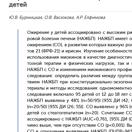
детей
Ю.В. Бурмицкая, О.В. Васюкова, А.Р. Елфимова
Ожи­рение у де­тей ас­со­ци­иро­вано с вы­соким рис
ровой бо­лез­ни пе­чени (НАЖБП). НАЖБП име­ет об­щ
ожи­рени­ем (СО), в раз­ви­тии ко­торых важ­ную рол
тов 21 (ФРФ-21) и ири­син. Изу­чение осо­бен­ностей
ис­поль­зо­вания ми­оки­нов в ка­чес­тве ди­аг­ности
тозной те­рапии и фи­зичес­ких наг­ру­зок, так и 
НАЖБП с СО и из­ме­нени­ем ми­оки­ново­го про­филя 
сле­дова­ния: оп­ре­делить раз­ли­чия меж­ду груп­па
тви­ем НАЖБП при кон­сти­туци­ональ­но-эк­зо­ге
тери­алы и ме­тоды ис­сле­дова­ния: од­но­момен­тное
сле­дова­ние вклю­чало 95 де­тей от 12 до 18 лет с 
НАЖБП вы­яв­ле­на у 48% (n=50/95) [95% ДИ (42; 63)
(n=20/50) [95% ДИ (26; 55)]. CO вы­яв­ле­но у 96% 
де­тей со сте­ато­гепа­титом (n=20). Со­чета­ние 
ас­со­ци­иро­вано с НАЖБП (AUC=0,761, [95% ДИ (0,6
чимо вы­ше, чем при от­сутс­твии СО (р<0,001). Вы­я
СО в от­но­шении вы­яв­ле­ния НАЖБП (ПЦПР=96%