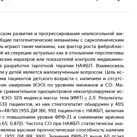
­ком раз­ви­тия и прог­ресси­рова­ния не­ал­ко­голь­ной жи­
ие па­тоге­нети­чес­кие ме­ханиз­мы с сар­ко­пени­чес­ким
ь иг­ра­ют та­кие ми­оки­ны, как фак­тор рос­та фиб­роблас­
 их сек­ре­ции ак­ту­аль­но как в от­но­шении пер­спек­ти­вы
­чес­ких мар­ке­ров или по­каза­телей кон­тро­ля ме­дика­мен­
в раз­ра­бот­ке тар­гетной те­рапии НАЖБП. Вза­имос­вязь
у де­тей яв­ля­ет­ся ма­ло­изу­чен­ным воп­ро­сом. Цель ис­
­ми па­ци­ен­тов дет­ско­го воз­раста с на­личи­ем и от­сутс­
н­ном ожи­рении (КЭО) по уров­ням ми­оки­нов и СО. Ма­
 срав­ни­тель­ное од­но­цен­тро­вое не­кон­тро­лиру­емое ис­
КЭО: SDS ин­декса мас­сы те­ла (ИМТ) ≥ 2,0. Ре­зуль­та­ты:
] па­ци­ен­тов, из них сте­ато­гепа­тит об­на­ружен у 40%
(n=48/50) [95% ДИ (86; 99)] па­ци­ен­тов c НАЖБП, вклю­чая
СО с по­выше­ни­ем уров­ня ФРФ-21 и сни­жени­ем ири­сина
5; 0,87)]). Час­то­та СО при НАЖБП ста­тис­ти­чес­ки зна­
в­ле­на вы­сокая прог­ности­чес­кая спо­соб­ность на­личия
, [95% ДИ (88; 99)]). Зна­чения ФРФ-21 вы­ше 60 пг/мл