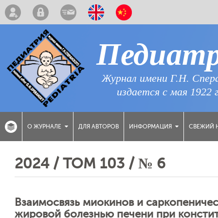
Педиат
Журнал имени Г.Н. Спер
издается с мая 1922 
ДЛЯ АВТОРОВ
СВЕЖИЙ 
О ЖУРНАЛЕ
ИНФОРМАЦИЯ
2024 / ТОМ 103 / № 6
Взаимосвязь миокинов и саркопеничес
жировой болезнью печени при консти