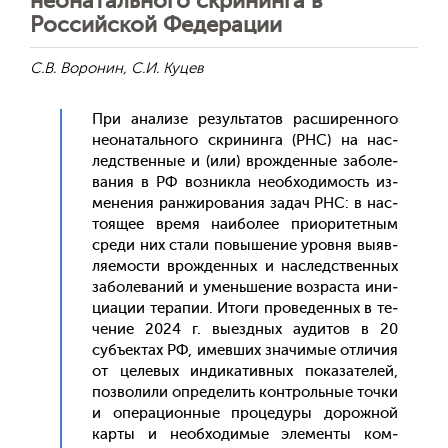
неонатального скрининга в
Российской Федерации
С.В. Воронин, С.И. Куцев
При ана­лизе ре­зуль­та­тов рас­ши­рен­но­го
не­она­таль­но­го скри­нин­га (РНС) на нас­
ледс­твен­ные и (или) врож­денные за­боле­
вания в РФ воз­никла не­об­хо­димость из­
ме­нения ран­жи­рова­ния за­дач РНС: в нас­
то­ящее вре­мя на­ибо­лее при­ори­тет­ным
сре­ди них ста­ли по­выше­ние уров­ня вы­яв­
ля­емос­ти врож­денных и нас­ледс­твен­ных
за­боле­ваний и умень­ше­ние воз­раста ини­
ци­ации те­рапии. Ито­ги про­веден­ных в те­
чение 2024 г. вы­ез­дных а­уди­тов в 20
субъ­ек­тах РФ, имев­ших зна­чимые от­ли­чия
от це­левых ин­ди­катив­ных по­каза­телей,
поз­во­лили оп­ре­делить кон­троль­ные точ­ки
и опе­раци­он­ные про­цеду­ры до­рож­ной
кар­ты и не­об­хо­димые эле­мен­ты ком­