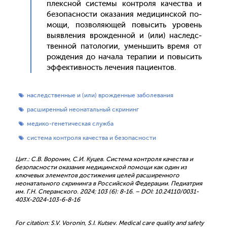
плексной сис­те­мы кон­тро­ля ка­чес­тва и
бе­зопас­ности ока­зания ме­дицин­ской по­
мощи, поз­во­ля­ющей по­высить уро­вень
вы­яв­ле­ния врож­денной и (или) нас­ледс­
твен­ной па­толо­гии, умень­шить вре­мя от
рож­де­ния до на­чала те­рапии и по­высить
эф­фектив­ность ле­чения па­ци­ен­тов.
наследственные и (или) врожденные заболевания
расширенный неонатальный скрининг
медико-генетическая служба
система контроля качества и безопасности
Цит.: С.В. Воронин, С.И. Куцев. Система контроля качества и
безопасности оказания медицинской помощи как один из
ключевых элементов достижения целей расширенного
неонатального скрининга в Российской Федерации. Педиатрия
им. Г.Н. Сперанского. 2024; 103 (6): 8-16. – DOI: 10.24110/0031-
403X-2024-103-6-8-16
For citation: S.V. Voronin, S.I. Kutsev. Medical care quality and safety