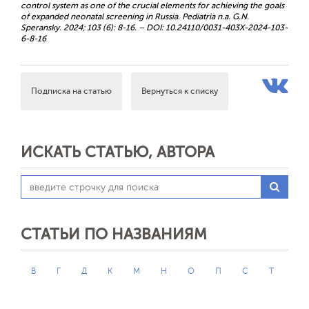
control system as one of the crucial elements for achieving the goals
of expanded neonatal screening in Russia. Pediatria n.a. G.N.
Speransky. 2024; 103 (6): 8-16. – DOI: 10.24110/0031-403X-2024-103-
6-8-16
Подписка на статью
Вернуться к списку
ИСКАТЬ СТАТЬЮ, АВТОРА
СТАТЬИ ПО НАЗВАНИЯМ
В
Г
Д
К
М
Н
О
П
С
Т