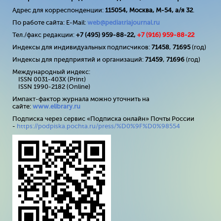
Адрес для корреспонденции:
115054, Москва, М-54, а/я 32
.
По работе сайта: E-Mail:
web@pediatriajournal.ru
Тел./факс редакции:
+7 (495) 959-88-22,
+7 (
916
) 959-88-22
Индексы для индивидуальных подписчиков:
71458
,
71695
(год)
Индексы для предприятий и организаций:
71459
,
71696
(год)
Международный индекс:
ISSN 0031-403X (Print)
ISSN 1990-2182 (Online)
Импакт-фактор журнала можно уточнить на
сайте:
www
.
elibrary
.
ru
Подписка через сервис «Подписка онлайн» Почты России
-
https://podpiska.pochta.ru/press/%D0%9F%D0%98554