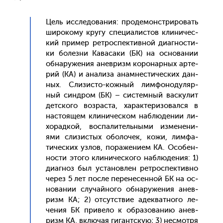
Цель ис­сле­дова­ния: про­демонс­три­ровать
ши­роко­му кру­гу спе­ци­алис­тов кли­ничес­
кий при­мер рет­роспек­тивной ди­аг­ности­
ки бо­лез­ни Ка­васа­ки (БК) на ос­но­вании
об­на­руже­ния анев­ризм ко­ронар­ных ар­те­
рий (КА) и ана­лиза анам­нести­чес­ких дан­
ных. Сли­зис­то-кож­ный лим­фо­ноду­ляр­
ный син­дром (БК) – сис­темный вас­ку­лит
дет­ско­го воз­раста, ха­рак­те­ризо­вал­ся в
нас­то­ящем кли­ничес­ком наб­лю­дении ли­
хорад­кой, вос­па­литель­ны­ми из­ме­нени­
ями сли­зис­тых обо­лочек, ко­жи, лим­фа­
тичес­ких уз­лов, по­раже­ни­ем КА. Осо­бен­
ности это­го кли­ничес­ко­го наб­лю­дения: 1)
ди­аг­ноз был ус­та­нов­лен рет­роспек­тивно
че­рез 5 лет пос­ле пе­рене­сен­ной БК на ос­
но­вании слу­чай­но­го об­на­руже­ния анев­
ризм КА; 2) от­сутс­твие адек­ватно­го ле­
чения БК при­вело к об­ра­зова­нию анев­
ризм КА, вклю­чая ги­гант­скую; 3) нес­мотря