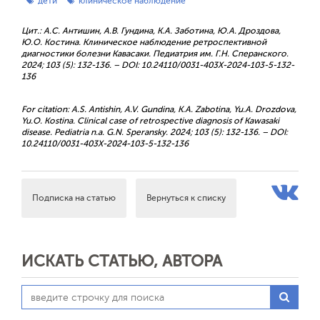
дети
клиническое наблюдение
Цит.: А.С. Антишин, А.В. Гундина, К.А. Заботина, Ю.А. Дроздова,
Ю.О. Костина. Клиническое наблюдение ретроспективной
диагностики болезни Кавасаки. Педиатрия им. Г.Н. Сперанского.
2024; 103 (5): 132-136. – DOI: 10.24110/0031-403X-2024-103-5-132-
136
For citation: A.S. Antishin, A.V. Gundina, K.A. Zabotina, Yu.A. Drozdova,
Yu.O. Kostina. Clinical case of retrospective diagnosis of Kawasaki
disease. Pediatria n.a. G.N. Speransky. 2024; 103 (5): 132-136. – DOI:
10.24110/0031-403X-2024-103-5-132-136
Подписка на статью
Вернуться к списку
ИСКАТЬ СТАТЬЮ, АВТОРА