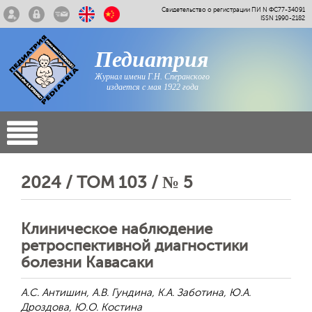
Свидетельство о регистрации ПИ N ФС77-34091
ISSN 1990-2182
Педиатрия
Журнал имени Г.Н. Сперанского
издается с мая 1922 года
2024 / ТОМ 103 / № 5
Клиническое наблюдение
ретроспективной диагностики
болезни Кавасаки
А.С. Антишин, А.В. Гундина, К.А. Заботина, Ю.А.
Дроздова, Ю.О. Костина