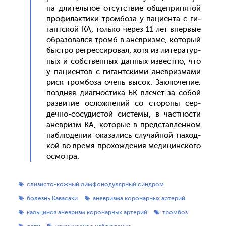
на дли­тель­ное от­сутс­твие об­щепри­нятой
про­филак­ти­ки тром­бо­за у па­ци­ен­та с ги­
гант­ской КА, толь­ко че­рез 11 лет впер­вые
об­ра­зовал­ся тромб в анев­ризме, ко­торый
быс­тро рег­ресси­ровал, хо­тя из ли­тера­тур­
ных и собс­твен­ных дан­ных из­вес­тно, что
у па­ци­ен­тов с ги­гант­ски­ми анев­ризма­ми
риск тром­бо­за очень вы­сок. Зак­лю­чение:
поз­дняя ди­аг­ности­ка БК вле­чет за со­бой
раз­ви­тие ос­ложне­ний со сто­роны сер­
дечно-со­судис­той сис­те­мы, в час­тнос­ти
анев­ризм КА, ко­торые в пред­став­ленном
наб­лю­дении ока­зались слу­чай­ной на­ход­
кой во вре­мя про­хож­де­ния ме­дицин­ско­го
ос­мотра.
слизисто-кожный лимфонодулярный синдром
болезнь Кавасаки
аневризма коронарных артерий
кальциноз аневризм коронарных артерий
тромбоз