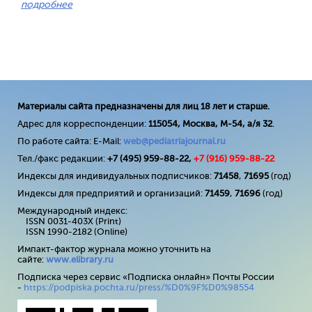
подробнее
Материалы сайта предназначены для лиц 18 лет и старше.
Адрес для корреспонденции:
115054, Москва, М-54, а/я 32
.
По работе сайта: E-Mail:
web@pediatriajournal.ru
Тел./факс редакции:
+7 (495) 959-88-22,
+7 (
916
) 959-88-22
Индексы для индивидуальных подписчиков:
71458
,
71695
(год)
Индексы для предприятий и организаций:
71459
,
71696
(год)
Международный индекс:
ISSN 0031-403X (Print)
ISSN 1990-2182 (Online)
Импакт-фактор журнала можно уточнить на
сайте:
www
.
elibrary
.
ru
Подписка через сервис «Подписка онлайн» Почты России
-
https://podpiska.pochta.ru/press/%D0%9F%D0%98554