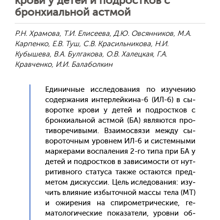
крови у детей и подростков с
бронхиальной астмой
Р.Н. Храмова, Т.И. Елисеева, Д.Ю. Овсянников, М.А.
Карпенко, Е.В. Туш, С.В. Красильникова, Н.И.
Кубышева, В.А. Булгакова, О.В. Халецкая, Г.А.
Кравченко, И.И. Балаболкин
Еди­нич­ные ис­сле­дова­ния по изу­чению
со­дер­жа­ния ин­терлей­ки­на-6 (ИЛ-6) в сы­
ворот­ке кро­ви у де­тей и под­рос­тков с
брон­хи­аль­ной ас­тмой (БА) яв­ля­ют­ся про­
тиво­речи­выми. Вза­имос­вя­зи меж­ду сы­
воро­точ­ным уров­нем ИЛ-6 и сис­темны­ми
мар­ке­рами вос­па­ления 2-го ти­па при БА у
де­тей и под­рос­тков в за­виси­мос­ти от нут­
ри­тив­но­го ста­туса так­же ос­та­ют­ся пред­
ме­том дис­куссии. Цель ис­ле­дова­ния: изу­
чить вли­яние из­бы­точ­ной мас­сы те­ла (МТ)
и ожи­рения на спи­ромет­ри­чес­кие, ге­
мато­логи­чес­кие по­каза­тели, уров­ни об­