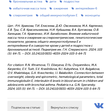
бронхиальная астма
дети
подростки
избыточная масса тела
ожирение
интерлейкин-6
спирометрия
общий иммуноглобулин Е
моноциты
Цит.: Р.Н. Храмова, Т.И. Елисеева, Д.Ю. Овсянников, М.А. Карпенко,
Е.В. Туш, С.В. Красильникова, Н.И. Кубышева, В.А. Булгакова, О.В.
Халецкая, Г.А. Кравченко, И.И. Балаболкин. Влияние избыточной
массы тела и ожирения на спирометрические, гематологические
показатели, уровень общего иммуноглобулина Е и
интерлейкина-6 в сыворотке крови у детей и подростков с
бронхиальной астмой. Педиатрия им. Г.Н. Сперанского. 2024; 103
(5): 64-71. – DOI: 10.24110/0031-403X-2024-103-5-64-71
For citation: R.N. Khramova, T.I. Eliseyeva, D.Yu. Ovsyannikov, M.A.
Karpenko, E.V. Tush, S.V. Krasilnikova, N.I. Kubysheva, V.A. Bulgakova,
O.V. Khaletskaya, G.A. Kravchenko, I.I. Balabolkin. Connection between
overweight, obesity and spirometric, hematological parameters, total
immunoglobulin E, interleukin-6 levels in blood serum in children and
adolescents with bronchial asthma. Pediatria n.a. G.N. Speransky.
2024; 103 (5): 64-71. – DOI: 10.24110/0031-403X-2024-103-5-64-71
Подписка на статью
Вернуться к списку