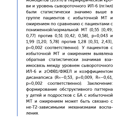
мо­ноци­тов (109/л) в пе­рифе­ричес­кой кро­
ви и уро­вень сы­воро­точ­но­го ИЛ-6 (пг/мл)
бы­ли ста­тис­ти­чес­ки зна­чимо вы­ше в
груп­пе па­ци­ен­тов с из­бы­точ­ной МТ и
ожи­рени­ем по срав­не­нию с па­ци­ен­та­ми с
по­нижен­ной/нор­маль­ной МТ (0,55 [0,49;
0,77] про­тив 0,51 [0,42; 0,58], р=0,043 и
1,99 [1,20; 5,78] про­тив 1,28 [0,31; 2,43],
р=0,002 со­от­ветс­твен­но). У па­ци­ен­тов с
из­бы­точ­ной МТ и ожи­рени­ем вы­яв­ле­на
об­ратная ста­тис­ти­чес­ки зна­чимая вза­
имос­вязь меж­ду уров­нем сы­воро­точ­но­го
ИЛ-6 и zОФВ1/ФЖЕЛ и ко­эф­фи­ци­ен­том
ди­санап­си­са (R=–0,53, p=0,009, R=–0,61,
p=0,002 со­от­ветс­твен­но). Зак­лю­чение:
фор­ми­рова­ние обс­трук­тивно­го пат­терна
у де­тей и под­рос­тков с БА с из­бы­точ­ной
МТ и ожи­рени­ем мо­жет быть свя­зано с
не-Т2-за­виси­мыми ме­ханиз­ма­ми вос­па­
ления.