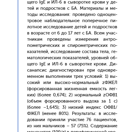
ще­го IgЕ и ИЛ-6 в сы­ворот­ке кро­ви у де­
тей и под­рос­тков с БА. Ма­тери­алы и ме­
тоды ис­сле­дова­ния: про­веде­но од­но­цен­
тро­вое наб­лю­датель­ное по­переч­ное пи­
лот­ное ис­сле­дова­ние де­тей и под­рос­тков
в воз­расте от 6 до 17 лет с БА. Всем учас­
тни­кам про­веде­ны из­ме­рения ан­тро­
помет­ри­чес­ких и спи­ромет­ри­чес­ких по­
каза­телей, ис­сле­дова­ние сос­та­ва те­ла, ге­
мато­логи­чес­ких по­каза­телей, уров­ней об­
ще­го IgЕ и ИЛ-6 в сы­ворот­ке кро­ви. Ди­
санап­сис ди­аг­ности­рован при од­новре­
мен­ном вы­пол­не­нии трех ус­ло­вий: 1) вы­
сокий или вы­соко-нор­маль­ный zФЖЕЛ
(фор­си­рован­ная жиз­ненная ем­кость лег­
ких) (бо­лее 0,674); 2) нор­маль­ный zОФВ1
(объ­ем фор­си­рован­но­го вы­доха за 1 с)
(бо­лее –1,645); 3) низ­кий ин­декс ОФВ1/
ФЖЕЛ (ме­нее 80%). Ре­зуль­та­ты: в ис­сле­
дова­нии при­няли учас­тие 76 па­ци­ен­тов,
из них маль­чи­ков – 57 (75%). Со­дер­жа­ние