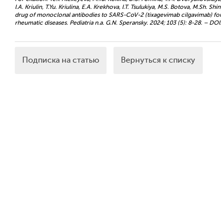
I.A. Kriulin, T.Yu. Kriulina, E.A. Krekhova, I.T. Tsulukiya, M.S. Botova, M.S
drug of monoclonal antibodies to SARS-CoV-2 (tixagevimab cilgavimab) for 
rheumatic diseases. Pediatria n.a. G.N. Speransky. 2024; 103 (5): 8-28. – 
Подписка на статью
Вернуться к списку