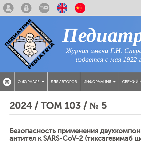
Педиат
Журнал имени Г.Н. Спер
издается с мая 1922 
ДЛЯ АВТОРОВ
СВЕЖИЙ 
О ЖУРНАЛЕ
ИНФОРМАЦИЯ
2024 / ТОМ 103 / № 5
Безопасность применения двухкомпон
антител к SARS-CoV-2 (тиксагевимаб ц