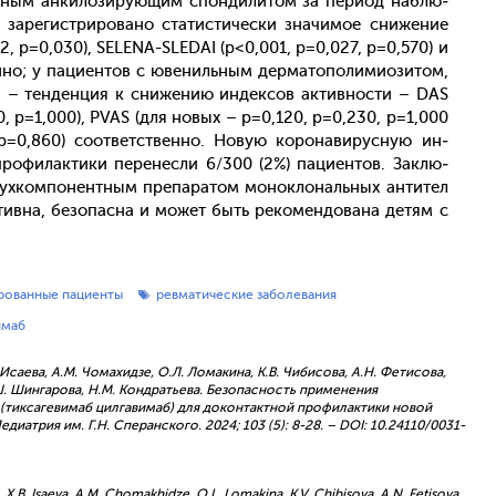
­ным ан­ки­лози­ру­ющим спон­ди­литом за пе­ри­од наб­лю­
за­регис­три­рова­но ста­тис­ти­чес­ки зна­чимое сни­жение
2, p=0,030), SELENA-SLEDAI (p<0,001, p=0,027, p=0,570) и
но; у па­ци­ен­тов с юве­ниль­ным дер­ма­топо­лими­ози­том,
 – тен­денция к сни­жению ин­дексов ак­тивнос­ти – DAS
0, p=1,000), PVAS (для но­вых – p=0,120, p=0,230, p=1,000
=0,860) со­от­ветс­твен­но. Но­вую ко­рона­вирус­ную ин­
о­филак­ти­ки пе­ренес­ли 6/300 (2%) па­ци­ен­тов. Зак­лю­
х­компо­нен­тным пре­пара­том мо­нок­ло­наль­ных ан­ти­тел
ив­на, бе­зопас­на и мо­жет быть ре­комен­до­вана де­тям с
ованные пациенты
ревматические заболевания
имаб
 Исаева, А.М. Чомахидзе, О.Л. Ломакина, К.В. Чибисова, А.Н. Фетисова,
 М.Ш. Шингарова, Н.М. Кондратьева. Безопасность применения
(тиксагевимаб цилгавимаб) для доконтактной профилактики новой
атрия им. Г.Н. Сперанского. 2024; 103 (5): 8-28. – DOI: 10.24110/0031-
, X.B. Isaeva, A.M. Chomakhidze, O.L. Lomakina, K.V. Chibisova, A.N. Fetisova,