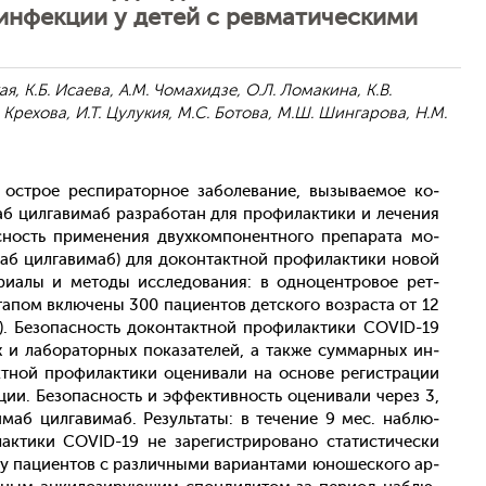
инфекции у детей с ревматическими
я, К.Б. Исаева, А.М. Чомахидзе, О.Л. Ломакина, К.В.
. Крехова, И.Т. Цулукия, М.С. Ботова, М.Ш. Шингарова, Н.М.
ос­трое рес­пи­ратор­ное за­боле­вание, вы­зыва­емое ко­
б цил­га­вимаб раз­ра­ботан для про­филак­ти­ки и ле­чения
­ность при­мене­ния двух­компо­нен­тно­го пре­пара­та мо­
маб цил­га­вимаб) для до­кон­так­тной про­филак­ти­ки но­вой
и­алы и ме­тоды ис­сле­дова­ния: в од­но­цен­тро­вое рет­
­пом вклю­чены 300 па­ци­ен­тов дет­ско­го воз­раста от 12
). Бе­зопас­ность до­кон­так­тной про­филак­ти­ки COVID-19
х и ла­бора­тор­ных по­каза­телей, а так­же сум­марных ин­
тной про­филак­ти­ки оце­нива­ли на ос­но­ве ре­гис­тра­ции
кции. Бе­зопас­ность и эф­фектив­ность оце­нива­ли че­рез 3,
­маб цил­га­вимаб. Ре­зуль­та­ты: в те­чение 9 мес. наб­лю­
к­ти­ки COVID-19 не за­регис­три­рова­но ста­тис­ти­чес­ки
у па­ци­ен­тов с раз­личны­ми ва­ри­ан­та­ми юно­шес­ко­го ар­