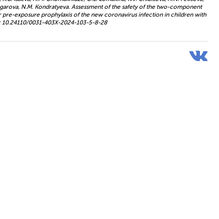
h. Shingarova, N.M. Kondratyeva. Assessment of the safety of the two-component
pre-exposure prophylaxis of the new coronavirus infection in children with
DOI: 10.24110/0031-403X-2024-103-5-8-28