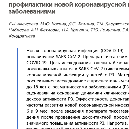
профилактики новой коронавирусной 
заболеваниями
Е.И. Алексеева, М.Ю. Кокина, Д.С. Фомина, Т.М. Дворяковска
Чибисова, А.Н. Фетисова, И.А. Криулин, Т.Ю. Криулина, Е.А
Кондратьева
Но­вая ко­рона­вирус­ная ин­фекция (COVID-19) – 
рона­виру­сом SARS-CoV-2. Пре­парат тик­са­геви­ма
COVID-19. Цель ис­сле­дова­ния: оце­нить бе­зопас
нок­ло­наль­ных ан­ти­тел к SARS-CoV-2 (тик­са­геви­
ко­рона­вирус­ной ин­фекции у де­тей с РЗ. Ма­тер
роспек­тивное ис­сле­дова­ние с прос­пектив­ным эта
до 18 лет с рев­ма­тичес­ки­ми за­боле­вани­ями (РЗ
оце­нива­ли на ос­но­вании ди­нами­ки кли­ничес­ки
дексов ак­тивнос­ти РЗ. Эф­фектив­ность до­кон­так­
час­то­ты раз­ви­тия но­вой ко­рона­вирус­ной ин­фе
6 и 9 мес. пос­ле вве­дения пре­пара­та тик­са­геви
дения пос­ле про­веде­ния до­кон­так­тной про­фила
зна­чимо­го по­выше­ния ак­тивнос­ти РЗ. Нап­ро­тив, 