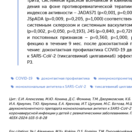
три­та, сис­темной крас­ной вол­чанкой и юве­ниль
дения на фо­не про­тиво­рев­ма­тичес­кой те­рапии 
ин­дексов ак­тивнос­ти – JADAS71 (p<0,001, p=0,00
JSpADA (p=0,009, p=0,205, p=1,000) со­от­ветс­твен­
сис­темным скле­розом и сис­темным вас­ку­литом
(p=0,002, p=0,050, p=0,193), J4S (p=0,840, p=0,72
и пос­то­ян­ных приз­на­ков – p=0,360, p=1,000, p
фекцию в те­чение 9 мес. пос­ле до­кон­так­тной пр
чение: до­кон­так­тная про­филак­ти­ка COVID-19 дву
к SARS-CoV-2 (тик­са­геви­маб цил­га­вимаб) эф­фект
РЗ.
COVID-19
доконтактная профилактика
иммунокопрометир
моноклональные антитела к SARS-CoV-2
тиксагевимаб цилгав
Цит.: Е.И. Алексеева, М.Ю. Кокина, Д.С. Фомина, Т.М. Дворяковская, К.Б.
И.А. Криулин, Т.Ю. Криулина, Е.А. Крехова, И.Т. Цулукия, М.С. Ботова,
двухкомпонентного препарата моноклональных антител к SARS-CoV-2 
коронавирусной инфекции у детей с ревматическими заболеваниями. Педи
403X-2024-103-5-8-28
For citation: Ye.I. Alexeyeva, M.Yu. Kokina, D.S. Fomina, T.M. Dvoryakovskaya