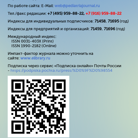
По работе сайта: E-Mail:
web@pediatriajournal.ru
Тел./факс редакции:
+7 (495) 959-88-22,
+7 (
916
) 959-88-22
Индексы для индивидуальных подписчиков:
71458
,
71695
(год)
Индексы для предприятий и организаций:
71459
,
71696
(год)
Международный индекс:
ISSN 0031-403X (Print)
ISSN 1990-2182 (Online)
Импакт-фактор журнала можно уточнить на
сайте:
www
.
elibrary
.
ru
Подписка через сервис «Подписка онлайн» Почты России
-
https://podpiska.pochta.ru/press/%D0%9F%D0%98554