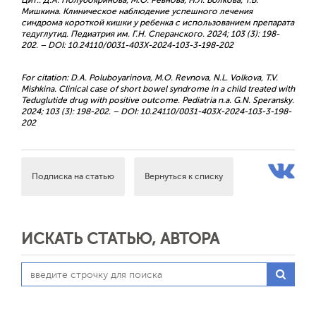
Цит.: Д.А. Полубояринова, М.О. Ревнова, Н.Л. Волкова, Т.В.
Мишкина. Клиническое наблюдение успешного лечения
синдрома короткой кишки у ребенка с использованием препарата
тедуглутид. Педиатрия им. Г.Н. Сперанского. 2024; 103 (3): 198-
202. – DOI: 10.24110/0031-403X-2024-103-3-198-202
For citation: D.A. Poluboyarinova, M.O. Revnova, N.L. Volkova, T.V.
Mishkina. Clinical case of short bowel syndrome in a child treated with
Teduglutide drug with positive outcome. Pediatria n.a. G.N. Speransky.
2024; 103 (3): 198-202. – DOI: 10.24110/0031-403X-2024-103-3-198-
202
Подписка на статью
Вернуться к списку
ИСКАТЬ СТАТЬЮ, АВТОРА