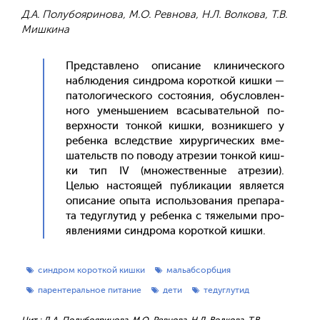
Д.А. Полубояринова, М.О. Ревнова, Н.Л. Волкова, Т.В.
Мишкина
Пред­став­ле­но опи­сание кли­ничес­ко­го
наб­лю­дения син­дро­ма ко­рот­кой киш­ки —
па­толо­гичес­ко­го сос­то­яния, обус­ловлен­
но­го умень­ше­ни­ем вса­сыва­тель­ной по­
вер­хнос­ти тон­кой киш­ки, воз­никше­го у
ре­бен­ка вследс­твие хи­рур­ги­чес­ких вме­
шатель­ств по по­воду ат­ре­зии тон­кой киш­
ки тип IV (мно­жес­твен­ные ат­ре­зии).
Целью нас­то­ящей пуб­ли­кации яв­ля­ет­ся
опи­сание опы­та ис­поль­зо­вания пре­пара­
та те­дуг­лу­тид у ре­бен­ка с тя­желы­ми про­
яв­ле­ни­ями син­дро­ма ко­рот­кой киш­ки.
синдром короткой кишки
мальабсорбция
парентеральное питание
дети
тедуглутид