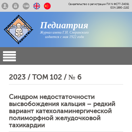
Свидетельство о регистрации ПИ N ФС77-34091
ISSN 1990-2182
Педиатрия
Журнал имени Г.Н. Сперанского
издается с мая 1922 года
2023 / ТОМ 102 / № 6
Синдром недостаточности
высвобождения кальция – редкий
вариант катехоламинергической
полиморфной желудочковой
тахикардии