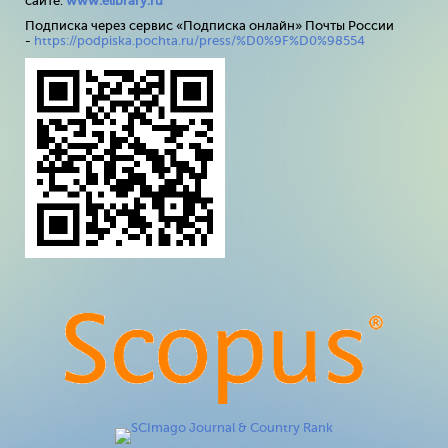
сайте:
www
.
elibrary
.
ru
Подписка через сервис «Подписка онлайн» Почты России
-
https://podpiska.pochta.ru/press/%D0%9F%D0%98554