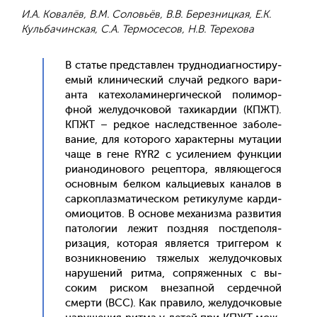
И.А. Ковалёв, В.М. Соловьёв, В.В. Березницкая, Е.К.
Кульбачинская, С.А. Термосесов, Н.В. Терехова
В статье пред­став­лен труд­но­ди­аг­ности­ру­
емый кли­ничес­кий слу­чай ред­ко­го ва­ри­
ан­та ка­техо­лами­нер­ги­чес­кой по­лимор­
фной же­лудоч­ко­вой та­хикар­дии (КПЖТ).
КПЖТ – ред­кое нас­ледс­твен­ное за­боле­
вание, для ко­торо­го ха­рак­терны му­тации
ча­ще в ге­не RYR2 с уси­лени­ем фун­кции
ри­ано­дино­вого ре­цеп­то­ра, яв­ля­юще­гося
ос­новным бел­ком каль­ци­евых ка­налов в
сар­коплаз­ма­тичес­ком ре­тику­луме кар­ди­
оми­оци­тов. В ос­но­ве ме­ханиз­ма раз­ви­тия
па­толо­гии ле­жит поз­дняя пос­тде­поля­
риза­ция, ко­торая яв­ля­ет­ся триг­ге­ром к
воз­никно­вению тя­желых же­лудоч­ко­вых
на­руше­ний рит­ма, соп­ря­жен­ных с вы­
соким рис­ком вне­зап­ной сер­дечной
смер­ти (ВСС). Как пра­вило, же­лудоч­ко­вые