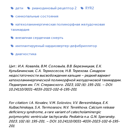
дети
рианодиновый рецептор 2
RYR2
синкопальные состояния
катехоламинергическая полиморфная желудочковая
тахикардия
внезапная сердечная смерть
имплантируемый кардиовертер-дефибриллятор
диагностика
Цит.: И.А. Ковалёв, В.М. Соловьёв, В.В. Березницкая, Е.К.
Кульбачинская, С.А. Термосесов, Н.В. Терехова. Синдром
недостаточности высвобождения кальция – редкий вариант
катехоламинергической полиморфной желудочковой тахикардии.
Педиатрия им. Г.Н. Сперанского. 2023; 102 (6): 195-201. – DOI:
10.24110/0031-403X-2023-102-6-195-201
For citation: I.A. Kovalev, V.M. Soloviov, V.V. Bereznitskaya, E.K.
Kulbachinskaya, S.A. Termosesov, N.V. Terekhova. Calcium release
deficiency syndrome, a rare variant of catecholaminergic
polymorphic ventricular tachycardia. Pediatria n.a. G.N. Speransky.
2023; 102 (6): 195-201. – DOI: 10.24110/0031-403X-2023-102-6-195-
201