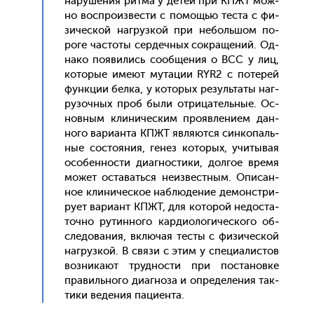
на­руше­ния рит­ма у де­тей при КПЖТ мож­
но вос­про­из­вести с по­мощью тес­та с фи­
зичес­кой наг­рузкой при не­боль­шом по­
роге час­то­ты сер­дечных сок­ра­щений. Од­
на­ко по­яви­лись со­об­ще­ния о ВСС у лиц,
ко­торые име­ют му­тации RYR2 с по­терей
фун­кции бел­ка, у ко­торых ре­зуль­та­ты наг­
ру­зоч­ных проб бы­ли от­ри­цатель­ные. Ос­
новным кли­ничес­ким про­яв­ле­ни­ем дан­
но­го ва­ри­ан­та КПЖТ яв­ля­ют­ся син­ко­паль­
ные сос­то­яния, ге­нез ко­торых, учи­тывая
осо­бен­ности ди­аг­ности­ки, дол­гое вре­мя
мо­жет ос­та­вать­ся не­из­вес­тным. Опи­сан­
ное кли­ничес­кое наб­лю­дение де­монс­три­
ру­ет ва­ри­ант КПЖТ, для ко­торой не­дос­та­
точ­но ру­тин­но­го кар­ди­оло­гичес­ко­го об­
сле­дова­ния, вклю­чая тес­ты с фи­зичес­кой
наг­рузкой. В свя­зи с этим у спе­ци­алис­тов
воз­ни­ка­ют труд­ности при пос­та­нов­ке
пра­виль­но­го ди­аг­но­за и оп­ре­деле­ния так­
ти­ки ве­дения па­ци­ен­та.