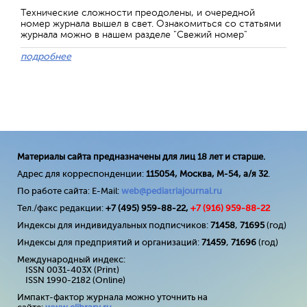
Технические сложности преодолены, и очередной
номер журнала вышел в свет. Ознакомиться со статьями
журнала можно в нашем разделе "Свежий номер"
подробнее
Материалы сайта предназначены для лиц 18 лет и старше.
Адрес для корреспонденции:
115054, Москва, М-54, а/я 32
.
По работе сайта: E-Mail:
web@pediatriajournal.ru
Тел./факс редакции:
+7 (495) 959-88-22,
+7 (
916
) 959-88-22
Индексы для индивидуальных подписчиков:
71458
,
71695
(год)
Индексы для предприятий и организаций:
71459
,
71696
(год)
Международный индекс:
ISSN 0031-403X (Print)
ISSN 1990-2182 (Online)
Импакт-фактор журнала можно уточнить на