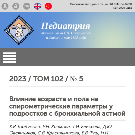
Свидетельство о регистрации ПИ N ФС77-34091
ISSN 1990-2182
Педиатрия
Журнал имени Г.Н. Сперанского
издается с мая 1922 года
2023 / ТОМ 102 / № 5
Влияние возраста и пола на
спирометрические параметры у
подростков с бронхиальной астмой
К.В. Горбунова, Р.Н. Храмова, Т.И. Елисеева, Д.Ю.
Овсянников, С.В. Красильникова, Е.В. Туш, Н.И.