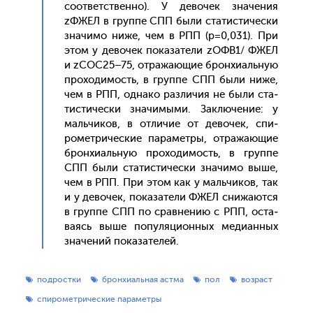
со­от­ветс­твен­но). У де­вочек зна­чения
zФЖЕЛ в груп­пе СПП бы­ли ста­тис­ти­чес­ки
зна­чимо ни­же, чем в РПП (p=0,031). При
этом у де­вочек по­каза­тели zОФВ1/ ФЖЕЛ
и zСОС25–75, от­ра­жа­ющие брон­хи­аль­ную
про­ходи­мость, в груп­пе СПП бы­ли ни­же,
чем в РПП, од­на­ко раз­ли­чия не бы­ли ста­
тис­ти­чес­ки зна­чимы­ми. Зак­лю­чение: у
маль­чи­ков, в от­ли­чие от де­вочек, спи­
ромет­ри­чес­кие па­рамет­ры, от­ра­жа­ющие
брон­хи­аль­ную про­ходи­мость, в груп­пе
СПП бы­ли ста­тис­ти­чес­ки зна­чимо вы­ше,
чем в РПП. При этом как у маль­чи­ков, так
и у де­вочек, по­каза­тели ФЖЕЛ сни­жа­ют­ся
в груп­пе СПП по срав­не­нию с РПП, ос­та­
ва­ясь вы­ше по­пуля­ци­он­ных ме­ди­ан­ных
зна­чений по­каза­телей.
подростки
бронхиальная астма
пол
возраст
спирометрические параметры