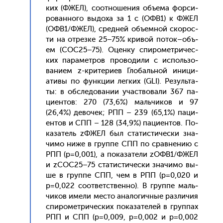
ких (ФЖЕЛ), со­от­но­шения объ­ема фор­си­
рован­но­го вы­доха за 1 с (ОФВ1) к ФЖЕЛ
(ОФВ1/ФЖЕЛ), сред­ней объ­ем­ной ско­рос­
ти на от­резке 25–75% кри­вой по­ток–объ­
ем (СОС25–75). Оцен­ку спи­ромет­ри­чес­
ких па­рамет­ров про­води­ли с ис­поль­зо­
вани­ем z-кри­тери­ев Гло­баль­ной ини­ци­
ати­вы по фун­кции лег­ких (GLI). Ре­зуль­та­
ты: в об­сле­дова­нии учас­тво­вали 367 па­
ци­ен­тов: 270 (73,6%) маль­чи­ков и 97
(26,4%) де­вочек; РПП – 239 (65,1%) па­ци­
ен­тов и СПП – 128 (34,9%) па­ци­ен­тов. По­
каза­тель zФЖЕЛ был ста­тис­ти­чес­ки зна­
чимо ни­же в груп­пе СПП по срав­не­нию с
РПП (p=0,001), а по­каза­тели zОФВ1/ФЖЕЛ
и zСОС25–75 ста­тис­ти­чес­ки зна­чимо вы­
ше в груп­пе СПП, чем в РПП (p=0,020 и
p=0,022 со­от­ветс­твен­но). В груп­пе маль­
чи­ков име­ли мес­то ана­логич­ные раз­ли­чия
спи­ромет­ри­чес­ких по­каза­телей в груп­пах
РПП и СПП (p=0,009, p=0,002 и p=0,002