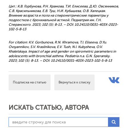
Цит.: К.В. Горбунова, Р.Н. Храмова, Т.И. Елисеева, Д.Ю. Овсянников,
С.В. Красильникова, Е.В. Туш, Н.И. Кубышева, О.В. Халецкая.
Влияние возраста и пола на спирометрические параметры у
подростков с бронхиальной астмой. Педиатрия им. Г.Н.
Сперанского. 2023; 102 (5): 8-13. – DOI: 10.24110/0031-403X-2023-
102-5-8-13
For citation: K.V. Gorbunova, R.N. Khramova, T.I. Eliseeva, D.Yu.
Ovsyannikov, S.V. Krasilnikova, E.V. Tush, N.I. Kubysheva, O.V.
Khaletskaya. Impact of age and gender on spirometric parameters in
adolescents with bronchial asthma. Pediatria n.a. G.N. Speransky.
2023; 102 (5): 8-13. – DOI: 10.24110/0031-403X-2023-102-5-8-13
Подписка на статью
Вернуться к списку
ИСКАТЬ СТАТЬЮ, АВТОРА