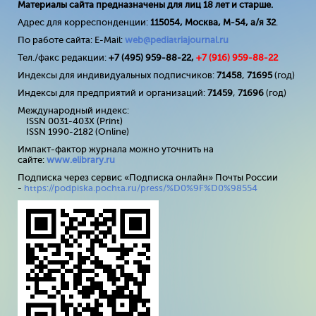
Материалы сайта предназначены для лиц 18 лет и старше.
Адрес для корреспонденции:
115054, Москва, М-54, а/я 32
.
По работе сайта: E-Mail:
web@pediatriajournal.ru
Тел./факс редакции:
+7 (495) 959-88-22,
+7 (
916
) 959-88-22
Индексы для индивидуальных подписчиков:
71458
,
71695
(год)
Индексы для предприятий и организаций:
71459
,
71696
(год)
Международный индекс:
ISSN 0031-403X (Print)
ISSN 1990-2182 (Online)
Импакт-фактор журнала можно уточнить на
сайте:
www
.
elibrary
.
ru
Подписка через сервис «Подписка онлайн» Почты России
-
https://podpiska.pochta.ru/press/%D0%9F%D0%98554