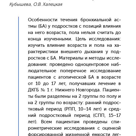
Кубышева, О.В. Халецкая
Осо­бен­ности те­чения брон­хи­аль­ной ас­
тмы (БА) у под­рос­тков с по­зиций вли­яния
на не­го воз­раста, по­ла нель­зя счи­тать до
кон­ца изу­чен­ны­ми. Цель ис­сле­дова­ния:
изу­чить вли­яние воз­раста и по­ла на ха­
рак­те­рис­ти­ки внеш­не­го ды­хания у под­
рос­тков с БА. Ма­тери­алы и ме­тоды ис­сле­
дова­ния: про­веде­но од­но­цен­тро­вое наб­
лю­датель­ное по­переч­ное ис­сле­дова­ние
па­ци­ен­тов с ато­пичес­кой БА в воз­расте
от 10 до 17 лет, по­лучав­ших ле­чение в
ДКГБ № 1 г. Ниж­не­го Нов­го­рода. Па­ци­ен­
ты бы­ли раз­де­лены на 2 груп­пы по по­лу и
на 2 груп­пы по воз­расту: ран­ний под­рос­
тко­вый пе­ри­од (РПП, 10–14 лет) и сред­
ний под­рос­тко­вый пе­ри­од (СПП, 15–17
лет). Всем па­ци­ен­там про­веде­ны спи­
ромет­ри­чес­кие ис­сле­дова­ния с оцен­кой
фор­си­рован­ной жиз­ненной ем­кости лег­