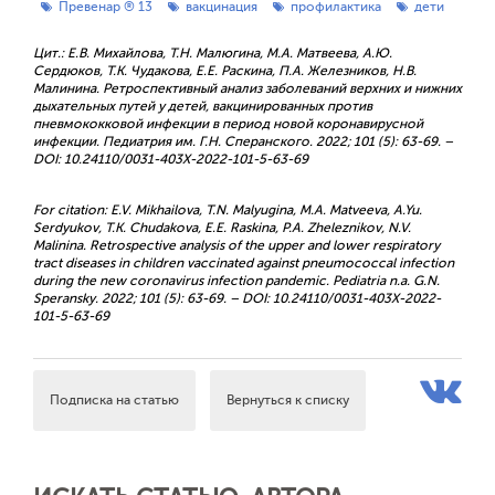
Превенар ® 13
вакцинация
профилактика
дети
Цит.: Е.В. Михайлова, Т.Н. Малюгина, М.А. Матвеева, А.Ю.
Сердюков, Т.К. Чудакова, Е.Е. Раскина, П.А. Железников, Н.В.
Малинина. Ретроспективный анализ заболеваний верхних и нижних
дыхательных путей у детей, вакцинированных против
пневмококковой инфекции в период новой коронавирусной
инфекции. Педиатрия им. Г.Н. Сперанского. 2022; 101 (5): 63-69. –
DOI: 10.24110/0031-403X-2022-101-5-63-69
For citation: E.V. Mikhailova, T.N. Malyugina, M.A. Matveeva, A.Yu.
Serdyukov, T.K. Chudakova, E.E. Raskina, P.A. Zheleznikov, N.V.
Malinina. Retrospective analysis of the upper and lower respiratory
tract diseases in children vaccinated against pneumococcal infection
during the new coronavirus infection pandemic. Pediatria n.a. G.N.
Speransky. 2022; 101 (5): 63-69. – DOI: 10.24110/0031-403X-2022-
101-5-63-69
Подписка на статью
Вернуться к списку