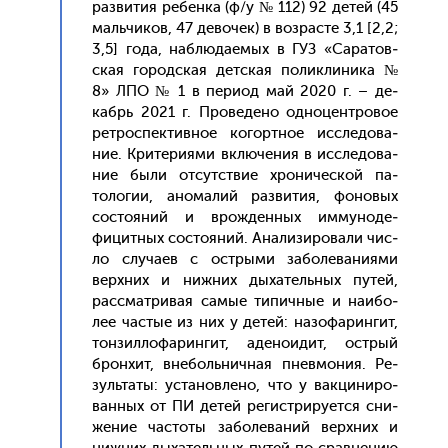
раз­ви­тия ре­бен­ка (ф/у № 112) 92 де­тей (45
маль­чи­ков, 47 де­вочек) в воз­расте 3,1 [2,2;
3,5] го­да, наб­лю­да­емых в ГУЗ «Са­ратов­
ская го­род­ская дет­ская по­лик­ли­ника №
8» ЛПО № 1 в пе­ри­од май 2020 г. – де­
кабрь 2021 г. Про­веде­но од­но­цен­тро­вое
рет­роспек­тивное ко­гор­тное ис­сле­дова­
ние. Кри­тери­ями вклю­чения в ис­сле­дова­
ние бы­ли от­сутс­твие хро­ничес­кой па­
толо­гии, ано­малий раз­ви­тия, фо­новых
сос­то­яний и врож­денных им­му­ноде­
фицит­ных сос­то­яний. Ана­лизи­рова­ли чис­
ло слу­ча­ев с ос­тры­ми за­боле­вани­ями
вер­хних и ниж­них ды­хатель­ных пу­тей,
рас­смат­ри­вая са­мые ти­пич­ные и на­ибо­
лее час­тые из них у де­тей: на­зофа­рин­гит,
тон­зилло­фарин­гит, аде­но­идит, ос­трый
брон­хит, вне­боль­нич­ная пнев­мо­ния. Ре­
зуль­та­ты: ус­та­нов­ле­но, что у вак­ци­ниро­
ван­ных от ПИ де­тей ре­гис­три­ру­ет­ся сни­
жение час­то­ты за­боле­ваний вер­хних и