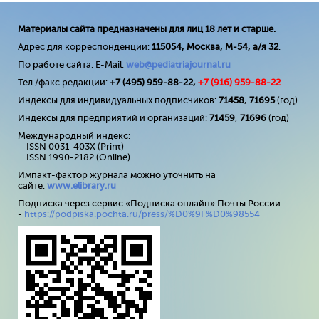
Материалы сайта предназначены для лиц 18 лет и старше.
Адрес для корреспонденции:
115054, Москва, М-54, а/я 32
.
По работе сайта: E-Mail:
web@pediatriajournal.ru
Тел./факс редакции:
+7 (495) 959-88-22,
+7 (
916
) 959-88-22
Индексы для индивидуальных подписчиков:
71458
,
71695
(год)
Индексы для предприятий и организаций:
71459
,
71696
(год)
Международный индекс:
ISSN 0031-403X (Print)
ISSN 1990-2182 (Online)
Импакт-фактор журнала можно уточнить на
сайте:
www
.
elibrary
.
ru
Подписка через сервис «Подписка онлайн» Почты России
-
https://podpiska.pochta.ru/press/%D0%9F%D0%98554