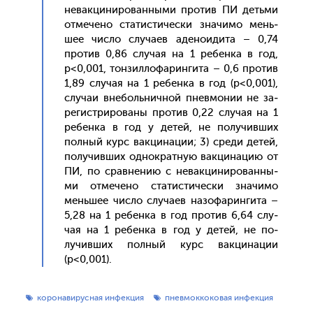
не­вак­ци­ниро­ван­ны­ми про­тив ПИ деть­ми
от­ме­чено ста­тис­ти­чес­ки зна­чимо мень­
шее чис­ло слу­ча­ев аде­но­иди­та – 0,74
про­тив 0,86 слу­чая на 1 ре­бен­ка в год,
p<0,001, тон­зилло­фарин­ги­та – 0,6 про­тив
1,89 слу­чая на 1 ре­бен­ка в год (p<0,001),
слу­чаи вне­боль­нич­ной пнев­мо­нии не за­
регис­три­рова­ны про­тив 0,22 слу­чая на 1
ре­бен­ка в год у де­тей, не по­лучив­ших
пол­ный курс вак­ци­нации; 3) сре­ди де­тей,
по­лучив­ших од­нократ­ную вак­ци­нацию от
ПИ, по срав­не­нию с не­вак­ци­ниро­ван­ны­
ми от­ме­чено ста­тис­ти­чес­ки зна­чимо
мень­шее чис­ло слу­ча­ев на­зофа­рин­ги­та –
5,28 на 1 ре­бен­ка в год про­тив 6,64 слу­
чая на 1 ре­бен­ка в год у де­тей, не по­
лучив­ших пол­ный курс вак­ци­нации
(p<0,001).
коронавирусная инфекция
пневмоккоковая инфекция