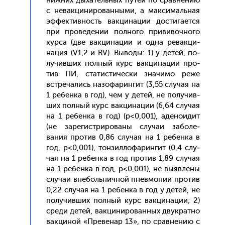
ниж­них ды­хатель­ных пу­тей по срав­не­нию
с не­вак­ци­ниро­ван­ны­ми, а мак­си­маль­ная
эф­фектив­ность вак­ци­нации дос­ти­га­ет­ся
при про­веде­нии пол­но­го при­вивоч­но­го
кур­са (две вак­ци­нации и од­на ре­вак­ци­
нация (V1,2 и RV). Вы­воды: 1) у де­тей, по­
лучив­ших пол­ный курс вак­ци­нации про­
тив ПИ, ста­тис­ти­чес­ки зна­чимо ре­же
встре­чались на­зофа­рин­гит (3,55 слу­чая на
1 ре­бен­ка в год), чем у де­тей, не по­лучив­
ших пол­ный курс вак­ци­нации (6,64 слу­чая
на 1 ре­бен­ка в год) (p<0,001), аде­но­идит
(не за­регис­три­рова­ны слу­чаи за­боле­
вания про­тив 0,86 слу­чая на 1 ре­бен­ка в
год, p<0,001), тон­зилло­фарин­гит (0,4 слу­
чая на 1 ре­бен­ка в год про­тив 1,89 слу­чая
на 1 ре­бен­ка в год, p<0,001), не вы­яв­ле­ны
слу­чаи вне­боль­нич­ной пнев­мо­нии про­тив
0,22 слу­чая на 1 ре­бен­ка в год у де­тей, не
по­лучив­ших пол­ный курс вак­ци­нации; 2)
сре­ди де­тей, вак­ци­ниро­ван­ных двук­ратно
вак­ци­ной «Пре­венар 13», по срав­не­нию с