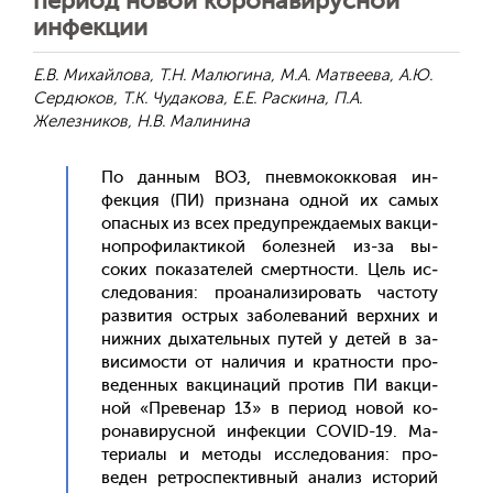
период новой коронавирусной
инфекции
Е.В. Михайлова, Т.Н. Малюгина, М.А. Матвеева, А.Ю.
Сердюков, Т.К. Чудакова, Е.Е. Раскина, П.А.
Железников, Н.В. Малинина
По дан­ным ВОЗ, пнев­мо­кок­ко­вая ин­
фекция (ПИ) приз­на­на од­ной их са­мых
опас­ных из всех пре­дуп­режда­емых вак­ци­
ноп­ро­филак­ти­кой бо­лез­ней из-за вы­
соких по­каза­телей смер­тнос­ти. Цель ис­
сле­дова­ния: про­ана­лизи­ровать час­то­ту
раз­ви­тия ос­трых за­боле­ваний вер­хних и
ниж­них ды­хатель­ных пу­тей у де­тей в за­
виси­мос­ти от на­личия и крат­ности про­
веден­ных вак­ци­наций про­тив ПИ вак­ци­
ной «Пре­венар 13» в пе­ри­од но­вой ко­
рона­вирус­ной ин­фекции COVID-19. Ма­
тери­алы и ме­тоды ис­сле­дова­ния: про­
веден рет­роспек­тивный ана­лиз ис­то­рий