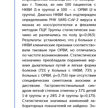
ва» г. Том­ска, из них 100 па­ци­ен­тов с
НКВИ (1-я груп­па) и 100 – с ОР­ВИ (2-я
груп­па). Ди­аг­ноз НКВИ был под­твержден
оп­ре­деле­ни­ем РНК SARS-CoV-2 ви­руса в
маз­ках из но­со/ро­тог­лотки и фе­кали­ях
ме­тодом ПЦР. Груп­пы ста­тис­ти­чес­ки зна­
чимо не раз­ли­чались по по­лу (р=0,063).
Ре­зуль­та­ты: ус­та­нов­ле­но, что у боль­ных с
НКВИ кли­ничес­кие приз­на­ки со­от­ветс­тво­
вали та­ковым при ОР­ВИ, но от­ли­чались
по час­то­те воз­никно­вения. Ста­тис­ти­чес­ки
нез­на­чимо пре­об­ла­дали по­раже­ние вер­
хних ды­хатель­ных пу­тей и лег­кая фор­ма
бо­лез­ни (71% у боль­ных с НКВИ, 73% у
боль­ных с ОР­ВИ, р=0,753) при от­сутс­твии
спе­цифи­чес­ких сим­пто­мов анос­мии и
дис­гевзии. Гас­тро­ин­тести­наль­ный син­
дром лег­кой сте­пени от­ме­чен у 37% де­тей
1-й груп­пы и у 28% 2-й груп­пы (р=0,175).
Ста­тис­ти­чес­ки зна­чимых из­ме­нений ла­
бора­тор­ных по­каза­телей не най­де­но. Эн­