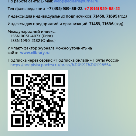
По работе сайта: E-Mail:
web@pediatriajournal.ru
Тел./факс редакции:
+7 (495) 959-88-22,
+7 (
916
) 959-88-22
Индексы для индивидуальных подписчиков:
71458
,
71695
(год)
Индексы для предприятий и организаций:
71459
,
71696
(год)
Международный индекс:
ISSN 0031-403X (Print)
ISSN 1990-2182 (Online)
Импакт-фактор журнала можно уточнить на
сайте:
www
.
elibrary
.
ru
Подписка через сервис «Подписка онлайн» Почты России
-
https://podpiska.pochta.ru/press/%D0%9F%D0%98554