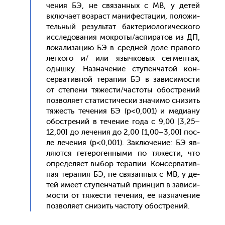
чения БЭ, не свя­зан­ных с МВ, у де­тей
вклю­ча­ет воз­раст ма­нифес­та­ции, по­ложи­
тель­ный ре­зуль­тат бак­те­ри­оло­гичес­ко­го
ис­сле­дова­ния мок­ро­ты/ас­пи­ратов из ДП,
ло­кали­зацию БЭ в сред­ней до­ле пра­вого
лег­ко­го и/ или языч­ко­вых сег­ментах,
одыш­ку. Наз­на­чение сту­пен­ча­той кон­
серва­тив­ной те­рапии БЭ в за­виси­мос­ти
от сте­пени тя­жес­ти/час­то­ты обос­тре­ний
поз­во­ля­ет ста­тис­ти­чес­ки зна­чимо сни­зить
тя­жесть те­чения БЭ (р<0,001) и ме­ди­ану
обос­тре­ний в те­чение го­да с 9,00 [3,25–
12,00] до ле­чения до 2,00 [1,00–3,00] пос­
ле ле­чения (р<0,001). Зак­лю­чение: БЭ яв­
ля­ют­ся ге­теро­ген­ны­ми по тя­жес­ти, что
оп­ре­деля­ет вы­бор те­рапии. Кон­серва­тив­
ная те­рапия БЭ, не свя­зан­ных с МВ, у де­
тей име­ет сту­пен­ча­тый прин­цип в за­виси­
мос­ти от тя­жес­ти те­чения, ее наз­на­чение
поз­во­ля­ет сни­зить час­то­ту обос­тре­ний.