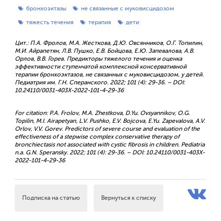
бронхоэктазы
не связанные с муковисцидозом
тяжесть течения
терапия
дети
Цит.: П.А. Фролов, М.А. Жесткова, Д.Ю. Овсянников, О.Г. Топилин,
М.И. Айрапетян, Л.В. Пушко, Е.В. Бойцова, Е.Ю. Запевалова, А.В.
Орлов, В.В. Горев. Предикторы тяжелого течения и оценка
эффективности ступенчатой комплексной консервативной
терапии бронхоэктазов, не связанных с муковисцидозом, у детей.
Педиатрия им. Г.Н. Сперанского. 2022; 101 (4): 29-36. – DOI:
10.24110/0031-403X-2022-101-4-29-36
For citation: P.A. Frolov, M.A. Zhestkova, D.Yu. Ovsyannikov, O.G.
Topilin, M.I. Airapetyan, L.V. Pushko, E.V. Bojcova, E.Yu. Zapevalova, A.V.
Orlov, V.V. Gorev. Predictors of severe course and evaluation of the
effectiveness of a stepwise complex conservative therapy of
bronchiectasis not associated with cystic fibrosis in children. Pediatria
n.a. G.N. Speransky. 2022; 101 (4): 29-36. – DOI: 10.24110/0031-403X-
2022-101-4-29-36
Подписка на статью
Вернуться к списку