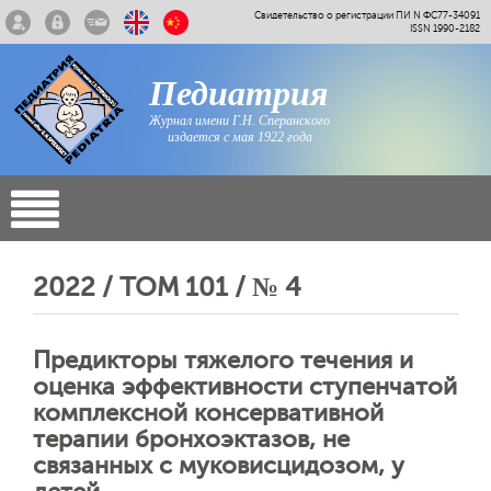
Свидетельство о регистрации ПИ N ФС77-34091
ISSN 1990-2182
Педиатрия
Журнал имени Г.Н. Сперанского
издается с мая 1922 года
2022 / ТОМ 101 / № 4
Предикторы тяжелого течения и
оценка эффективности ступенчатой
комплексной консервативной
терапии бронхоэктазов, не
связанных с муковисцидозом, у