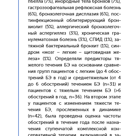
пбел­ла (7%), ино­род­ные те­ла брон­хов (7%),
гас­тро­эзо­фаге­аль­ная реф­люк­сная бо­лезнь
(6%), брон­хо­легоч­ная дис­пла­зия (6%), пос­
тинфек­ци­он­ный об­ли­тери­ру­ющий брон­
хи­олит (5%), ал­лерги­чес­кий брон­хо­легоч­
ный ас­пергил­лез (3%), хро­ничес­кая гра­
нуле­матоз­ная бо­лезнь (3%), СПИД (1%), за­
тяж­ной бак­те­ри­аль­ный брон­хит (1%), син­
дром «мозг – лег­кие – щи­товид­ная же­
леза» (1%). Оп­ре­деля­ли пре­дик­то­ры тя­
жело­го те­чения БЭ на ос­но­вании срав­не­
ния групп па­ци­ен­тов с лег­ким (до 4 обос­
тре­ний БЭ в год) и сред­не­тяже­лым (от 4
до 6 обос­тре­ний) те­чени­ем БЭ (n=31) и
па­ци­ен­тов с тя­желым те­чени­ем БЭ (>6
обос­тре­ний в год, n=36). На вто­ром эта­пе
у па­ци­ен­тов c из­ме­нени­ем тя­жес­ти те­
чения БЭ, прос­ле­жен­ных в ди­нами­ке
(n=42), бы­ла про­веде­на оцен­ка час­то­ты
обос­тре­ний в те­чение го­да пос­ле наз­на­
чения сту­пен­ча­той ком­плексной кон­
серва­тив­ной те­рапии, вклю­чав­шей в за­