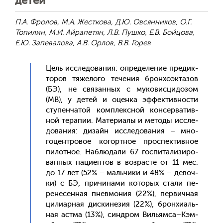
детей
П.А. Фролов, М.А. Жесткова, Д.Ю. Овсянников, О.Г.
Топилин, М.И. Айрапетян, Л.В. Пушко, Е.В. Бойцова,
Е.Ю. Запевалова, А.В. Орлов, В.В. Горев
Цель ис­сле­дова­ния: оп­ре­деле­ние пре­дик­
то­ров тя­жело­го те­чения брон­хо­эк­та­зов
(БЭ), не свя­зан­ных с му­ковис­ци­дозом
(МВ), у де­тей и оцен­ка эф­фектив­ности
сту­пен­ча­той ком­плексной кон­серва­тив­
ной те­рапии. Ма­тери­алы и ме­тоды ис­сле­
дова­ния: ди­зайн ис­сле­дова­ния – мно­
гоцен­тро­вое ко­гор­тное прос­пектив­ное
пи­лот­ное. Наб­лю­дали 67 гос­пи­тали­зиро­
ван­ных па­ци­ен­тов в воз­расте от 11 мес.
до 17 лет (52% – маль­чи­ки и 48% – де­воч­
ки) с БЭ, при­чина­ми ко­торых ста­ли пе­
рене­сен­ная пнев­мо­ния (22%), пер­вичная
ци­ли­ар­ная дис­ки­незия (22%), брон­хи­аль­
ная ас­тма (13%), син­дром Виль­ям­са–Кэм­