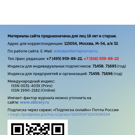
Материалы сайта предназначены для лиц 18 лет и старше.
Адрес для корреспонденции:
115054, Москва, М-54, а/я 32
.
По работе сайта: E-Mail:
web@pediatriajournal.ru
Тел./факс редакции:
+7 (495) 959-88-22,
+7 (
916
) 959-88-22
Индексы для индивидуальных подписчиков:
71458
,
71695
(год)
Индексы для предприятий и организаций:
71459
,
71696
(год)
Международный индекс:
ISSN 0031-403X (Print)
ISSN 1990-2182 (Online)
Импакт-фактор журнала можно уточнить на
сайте:
www
.
elibrary
.
ru
Подписка через сервис «Подписка онлайн» Почты России
-
https://podpiska.pochta.ru/press/%D0%9F%D0%98554