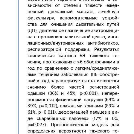
виси­мос­ти от сте­пени тя­жес­ти ежед­
невный дре­наж­ный мас­саж, ле­чеб­ную
физ­куль­ту­ру, вспо­мога­тель­ные ус­трой­
ства для очи­щения ды­хатель­ных пу­тей
(ДП), дли­тель­ное наз­на­чение азит­ро­мици­
на с про­тиво­вос­па­литель­ной целью, ин­га­
ляци­он­ных/внут­ри­вен­ных ан­ти­би­оти­ков,
рес­пи­ратор­ной под­дер­жки. Ре­зуль­та­ты:
кли­ничес­кая кар­ти­на БЭ тя­жело­го те­
чения, про­тека­ющих с >6 обос­тре­ни­ями в
год по срав­не­нию с лег­ким/сред­не­тяже­
лым те­чени­ем за­боле­вания (6 обос­тре­
ний в год), ха­рак­те­ризу­ет­ся ста­тис­ти­чес­ки
зна­чимо бо­лее час­той ре­гис­тра­ци­ей
одыш­ки (86% и 45%, р<0,001), не­пере­
носи­мостью фи­зичес­кой наг­рузки (69% и
39%, р=0,012), влаж­ны­ми хри­пами (89% и
61%, р=0,011), де­фор­ма­ци­ей паль­цев в ви­
де «ба­рабан­ных па­лочек» (17% и 0%,
р=0,027). Прог­ности­чес­кая мо­дель для
оп­ре­деле­ния ве­ро­ят­ности тя­жело­го те­