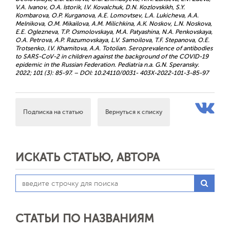
V.A. Ivanov, O.A. Istorik, I.V. Kovalchuk, D.N. Kozlovskikh, S.Y.
Kombarova, O.P. Kurganova, A.E. Lomovtsev, L.A. Lukicheva, A.A.
Melnikova, O.M. Mikailova, A.M. Milichkina, A.K. Noskov, L.N. Noskova,
E.E. Oglezneva, T.P. Osmolovskaya, M.A. Patyashina, N.A. Penkovskaya,
O.A. Petrova, A.P. Razumovskaya, L.V. Samoilova, T.F. Stepanova, O.E.
Trotsenko, I.V. Khamitova, A.A. Totolian. Seroprevalence of antibodies
to SARS-CoV-2 in children against the background of the COVID-19
epidemic in the Russian Federation. Pediatria n.a. G.N. Speransky.
2022; 101 (3): 85-97. – DOI: 10.24110/0031- 403X-2022-101-3-85-97
Подписка на статью
Вернуться к списку
ИСКАТЬ СТАТЬЮ, АВТОРА
СТАТЬИ ПО НАЗВАНИЯМ