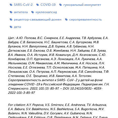
SARS-CoV-2
COVID-19
гуморальный иммунитет
антитела
нуклеокапсид
рецептор-связывающий домен
серопревалентность
дети
Цит.: А.Ю. Попова, В.С. Смирнов, Е.Е. Андреева, Т.В. Арбузова, Е.А.
Бабура, С.В. Балахонов, Н.С. Башкетова, С.А. Бугоркова, М.В.
Буланов, Н.Н. Валеуллина, Д.В. Горяев, А.В. Губанова, Н.Н.
Детковская, Е.Б. Ежлова, О.Б. Жимбаева, Н.Н. Зайцева, Е.В. Зуева,
В.А. Иванов, О.А. Историк, И.В. Ковальчук, Д.Н. Козловских, С.Ю.
Комбарова, О.П. Курганова, А.Э. Ломовцев, Л.А. Лукичева, А.А.
Мельникова, О.М. Микаилова, А.М. Миличкина, А.К. Носков, Л.Н.
Носкова, Е.Е. Оглезнева, Т.П. Осмоловская, М.А. Патяшина, Н.А.
Пеньковская, О.А. Петрова, А.П. Разумовская, Л.В. Самойлова, Т.Ф.
Степанова, О.Е. Троценко, И.В. Хамитова, А.А. Тотолян.
Серопревалентность антител к SARS- CoV- 2 у детей на фоне
эпидемии COVID -19 в Российской Федерации. Педиатрия им. Г.Н.
Сперанского. 2022; 101 (3): 85-97. – DOI: 10.24110/0031- 403X-
2022-101-3-85-97
For citation: A.Y. Popova, V.S. Smirnov, E.E. Andreeva, T.V. Arbuzova,
E.A. Babura, S.V. Balakhonov, N.S. Bashketova, S.A. Bugorkova, M.V.
Bulanov, N.N. Valeullina, D.V. Goryaev, A.V. Gubanova, N.N.
Detkovskaya, E.B. Ezhlova, O.B. Zhimbayeva, N.N. Zaitseva, E.V. Zueva,