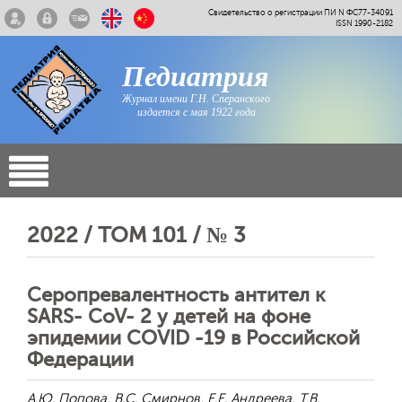
Свидетельство о регистрации ПИ N ФС77-34091
ISSN 1990-2182
Педиатрия
Журнал имени Г.Н. Сперанского
издается с мая 1922 года
2022 / ТОМ 101 / № 3
Серопревалентность антител к
SARS- CoV- 2 у детей на фоне
эпидемии COVID -19 в Российской
Федерации
А.Ю. Попова, В.С. Смирнов, Е.Е. Андреева, Т.В.