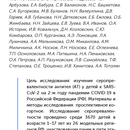
Арбузова, Е.А. Бабура, С.В. Балахонов, Н.С. Башкетова,
С.А. Бугоркова, М.В. Буланов, Н.Н. Валеуллина, Д.В.
Горяев, А.В. Губанова, Н.Н. Детковская, Е.Б. Ежлова, О.Б.
Жимбаева, Н.Н. Зайцева, Е.В. Зуева, В.А. Иванов, О.А.
Историк, И.В. Ковальчук, Д.Н. Козловских, С.Ю.
Комбарова, О.П. Курганова, А.Э. Ломовцев, Л.А.
Лукичева, А.А. Мельникова, О.М. Микаилова, А.М.
Миличкина, А.К. Носков, Л.Н. Носкова, Е.Е. Оглезнева,
Т.П. Осмоловская, М.А. Патяшина, Н.А. Пеньковская,
О.А. Петрова, А.П. Разумовская, Л.В. Самойлова, Т.Ф.
Степанова, О.Е. Троценко, И.В. Хамитова, А.А. Тотолян
Цель ис­сле­дова­ния: изу­чение се­роп­ре­
вален­тнос­ти ан­ти­тел (AT) у де­тей к SARS-
CoV-2 на 2-м го­ду пан­де­мии COVID-19 в
Рос­сий­ской Фе­дера­ции (РФ). Ма­тери­алы и
ме­тоды ис­сле­дова­ния: прос­пектив­ное ко­
гор­тное. Ис­сле­дова­ние се­роп­ре­вален­
тнос­ти про­веде­но сре­ди 3670 де­тей в
воз­расте 1–17 лет из 26 мо­дель­ных ре­ги­
онов РФ, учас­тво­вав­ших ра­нее в пя­ти эта­