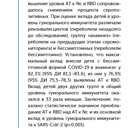
выше­ние уров­ня AT к Nс и RBD соп­ро­вож­
да­лось сни­жени­ем про­цен­та се­ропо­
зитив­ных. При оцен­ке вкла­да де­тей в уро­
вень гу­мораль­но­го им­му­ните­та раз­ли­чали
ре­кон­ва­лес­центов (пе­ребо­лели не­задол­го
до об­сле­дова­ния), груп­пу «анам­нез» (пе­
ребо­лели на пре­дыду­щих эта­пах се­ромо­
нито­рин­га) и бес­сим­птом­ных (пе­ребо­лели
бес­сим­птом­но). Ус­та­нов­ле­но, что мак­си­
маль­ный вклад внес­ли де­ти c бес­сим­
птом­ной фор­мой COVID-19 в анам­не­зе: у
82,3% (95% ДИ 81,1–83,6), из них у 76,9%
(95% ДИ 75,5–78,3) вы­яв­ле­ны AT к RBD.
Вклад де­тей двух дру­гих групп в об­щий
уро­вень гу­мораль­но­го им­му­ните­та ока­
зал­ся в 33 ра­за мень­ше. Зак­лю­чение: по­
каза­но ста­тис­ти­чес­ки зна­чимое пре­об­ла­
дание AT к RBD над AT к Nс и их ос­новной
вклад в уро­вень гу­мораль­но­го им­му­ните­
та к SARS-CoV-2 (р<0,001).