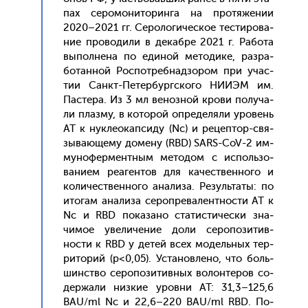
пах се­ромо­нито­рин­га на про­тяже­нии
2020–2021 гг. Се­роло­гичес­кое тес­ти­рова­
ние про­води­ли в де­каб­ре 2021 г. Ра­бота
вы­пол­не­на по еди­ной ме­тоди­ке, раз­ра­
ботан­ной Рос­потреб­надзо­ром при учас­
тии Санкт-Пе­тер­бург­ско­го НИ­ИЭМ им.
Пас­те­ра. Из 3 мл ве­ноз­ной кро­ви по­луча­
ли плаз­му, в ко­торой оп­ре­деля­ли уро­вень
AT к нук­ле­окап­си­ду (Nc) и ре­цеп­тор-свя­
зыва­юще­му до­мену (RBD) SARS-CoV-2 им­
му­нофер­мен­тным ме­тодом с ис­поль­зо­
вани­ем ре­аген­тов для ка­чес­твен­но­го и
ко­личес­твен­но­го ана­лиза. Ре­зуль­та­ты: по
ито­гам ана­лиза се­роп­ре­вален­тнос­ти AT к
Nc и RBD по­каза­но ста­тис­ти­чес­ки зна­
чимое уве­личе­ние до­ли се­ропо­зитив­
ности к RBD у де­тей всех мо­дель­ных тер­
ри­торий (p<0,05). Ус­та­нов­ле­но, что боль­
шинс­тво се­ропо­зитив­ных во­лон­те­ров со­
дер­жа­ли низ­кие уров­ни AT: 31,3–125,6
BAU/ml Nc и 22,6–220 BAU/ml RBD. По­