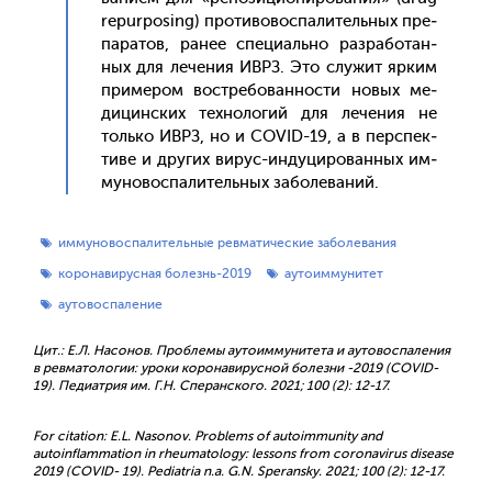
repurposing) про­тиво­вос­па­литель­ных пре­
пара­тов, ра­нее спе­ци­аль­но раз­ра­ботан­
ных для ле­чения ИВРЗ. Это слу­жит яр­ким
при­мером вос­тре­бован­ности но­вых ме­
дицин­ских тех­но­логий для ле­чения не
толь­ко ИВРЗ, но и COVID-19, а в пер­спек­
ти­ве и дру­гих ви­рус-ин­ду­циро­ван­ных им­
му­новос­па­литель­ных за­боле­ваний.
иммуновоспалительные ревматические заболевания
коронавирусная болезнь-2019
аутоиммунитет
аутовоспаление
Цит.: Е.Л. Насонов. Проблемы аутоиммунитета и аутовоспаления
в ревматологии: уроки коронавирусной болезни -2019 (COVID-
19). Педиатрия им. Г.Н. Сперанского. 2021; 100 (2): 12-17.
For citation: E.L. Nasonov. Problems of autoimmunity and
autoinflammation in rheumatology: lessons from coronavirus disease
2019 (COVID- 19). Pediatria n.a. G.N. Speransky. 2021; 100 (2): 12-17.