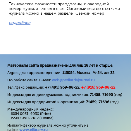
Технические сложности преодолены, и очередной
номер журнала вышел в свет. Ознакомиться со статьями
журнала можно в нашем разделе "Свежий номер"
подробнее
Материалы сайта предназначены для лиц 18 лет и старше.
Адрес для корреспонденции:
115054, Москва, М-54, а/я 32
.
По работе сайта: E-Mail:
web@pediatriajournal.ru
Тел./факс редакции:
+7 (495) 959-88-22,
+7 (
916
) 959-88-22
Индексы для индивидуальных подписчиков:
71458
,
71695
(год)
Индексы для предприятий и организаций:
71459
,
71696
(год)
Международный индекс:
ISSN 0031-403X (Print)
ISSN 1990-2182 (Online)
Импакт-фактор журнала можно уточнить на
сайте:
www
.
elibrary
.
ru