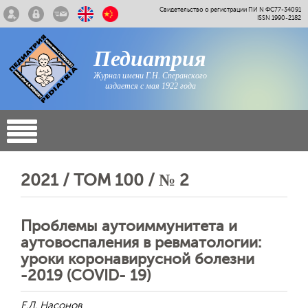
Свидетельство о регистрации ПИ N ФС77-34091
ISSN 1990-2182
Педиатрия
Журнал имени Г.Н. Сперанского
издается с мая 1922 года
2021 / ТОМ 100 / № 2
Проблемы аутоиммунитета и
аутовоспаления в ревматологии:
уроки коронавирусной болезни
-2019 (COVID- 19)
Е.Л. Насонов