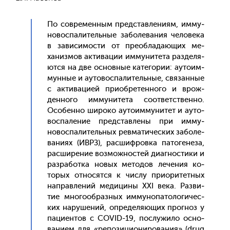
По сов­ре­мен­ным пред­став­ле­ни­ям, им­му­
новос­па­литель­ные за­боле­вания че­лове­ка
в за­виси­мос­ти от пре­об­ла­да­ющих ме­
ханиз­мов ак­ти­вации им­му­ните­та раз­де­ля­
ют­ся на две ос­новные ка­тего­рии: а­уто­им­
мунные и а­уто­вос­па­литель­ные, свя­зан­ные
с ак­ти­ваци­ей при­об­ре­тен­но­го и врож­
денно­го им­му­ните­та со­от­ветс­твен­но.
Осо­бен­но ши­роко а­уто­им­му­нитет и а­уто­
вос­па­ление пред­став­ле­ны при им­му­
новос­па­литель­ных рев­ма­тичес­ких за­боле­
вани­ях (ИВРЗ), рас­шифров­ка па­тоге­неза,
рас­ши­рение воз­можнос­тей ди­аг­ности­ки и
раз­ра­бот­ка но­вых ме­тодов ле­чения ко­
торых от­но­сят­ся к чис­лу при­ори­тет­ных
нап­равле­ний ме­дици­ны XXI ве­ка. Раз­ви­
тие мно­го­об­разных им­му­нопа­толо­гичес­
ких на­руше­ний, оп­ре­деля­ющих прог­ноз у
па­ци­ен­тов с COVID-19, пос­лу­жило ос­но­
вани­ем для «ре­пози­ци­они­рова­ния» (drug