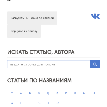
Загрузить PDF-файл со статьей
Вернуться к списку
ИСКАТЬ СТАТЬЮ, АВТОРА
СТАТЬИ ПО НАЗВАНИЯМ
C
А
Б
В
Д
И
К
Л
М
Н
О
П
Р
С
Т
Э