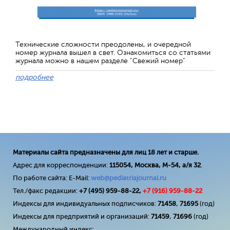
Технические сложности преодолены, и очередной
номер журнала вышел в свет. Ознакомиться со статьями
журнала можно в нашем разделе "Свежий номер"
подробнее
Материалы сайта предназначены для лиц 18 лет и старше.
Адрес для корреспонденции:
115054, Москва, М-54, а/я 32
.
По работе сайта: E-Mail:
web@pediatriajournal.ru
Тел./факс редакции:
+7 (495) 959-88-22,
+7 (
916
) 959-88-22
Индексы для индивидуальных подписчиков:
71458
,
71695
(год)
Индексы для предприятий и организаций:
71459
,
71696
(год)
Международный индекс: