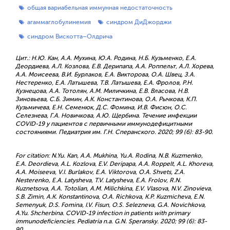
общая вариабельная иммунная недостаточность
агаммаглобулинемия
синдром ДиДжорджи
синдром Вискотта–Олдрича
Цит.: Н.Ю. Кан, А.А. Мухина, Ю.А. Родина, Н.Б. Кузьменко, Е.А.
Деордиева, А.Л. Козлова, Е.В. Дерипапа, А.А. Роппельт, А.Л. Хорева,
А.А. Моисеева, В.И. Бурлаков, Е.А. Викторова, О.А. Швец, З.А.
Нестеренко, Е.А. Латышева, Т.В. Латышева, Е.А. Фролов, Р.Н.
Кузнецова, А.А. Тотолян, А.М. Миличкина, Е.В. Власова, Н.В.
Зиновьева, С.Б. Зимин, А.К. Константинова, О.А. Рычкова, К.П.
Кузьмичева, Е.Н. Семенюк, Д.С. Фомина, И.В. Фисюн, О.С.
Селезнева, Г.А. Новичкова, А.Ю. Щербина. Течение инфекции
COVID-19 у пациентов с первичными иммунодефицитными
состояниями. Педиатрия им. Г.Н. Сперанского. 2020; 99 (6): 83-90.
For citation: N.Yu. Kan, A.A. Mukhina, Yu.A. Rodina, N.B. Kuzmenko,
E.A. Deordieva, A.L. Kozlova, E.V. Deripapa, A.A. Roppelt, A.L. Khoreva,
A.A. Moiseeva, V.I. Burlakov, E.A. Viktorova, O.A. Shvets, Z.A.
Nesterenko, E.A. Latysheva, T.V. Latysheva, E.A. Frolov, R.N.
Kuznetsova, A.A. Totolian, A.M. Milichkina, E.V. Vlasova, N.V. Zinovieva,
S.B. Zimin, A.K. Konstantinova, O.A. Richkova, K.P. Kuzmicheva, E.N.
Semenyuk, D.S. Fomina, I.V. Fisun, O.S. Selezneva, G.A. Novichkova,
A.Yu. Shcherbina. COVID-19 infection in patients with primary
immunodeficiencies. Pediatria n.a. G.N. Speransky. 2020; 99 (6): 83-
90.