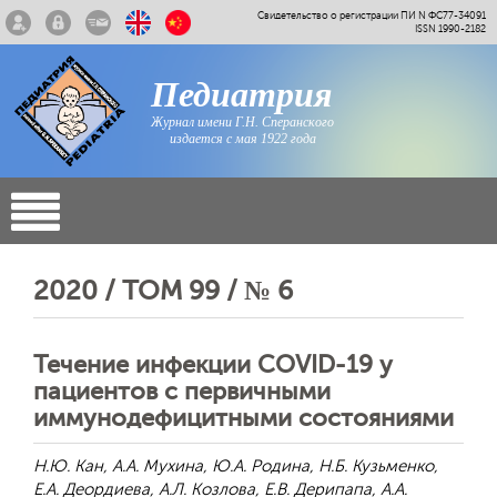
Свидетельство о регистрации ПИ N ФС77-34091
ISSN 1990-2182
Педиатрия
Журнал имени Г.Н. Сперанского
издается с мая 1922 года
2020 / ТОМ 99 / № 6
Течение инфекции COVID-19 у
пациентов с первичными
иммунодефицитными состояниями
Н.Ю. Кан, А.А. Мухина, Ю.А. Родина, Н.Б. Кузьменко,
Е.А. Деордиева, А.Л. Козлова, Е.В. Дерипапа, А.А.