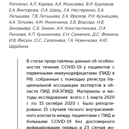
Роппельт, А.Л. Хорева, А.А. Моисеева, В.И. Бурлаков,
Е.А. Викторова, О.А. Швец, З.А. Нестеренко, Е.А.
Латышева, Т.В. Латышева, Е.А. Фролов, Р.Н. Кузнецова,
А.А. Тотолян, А.М. Миличкина, Е.В. Власова, Н.В.
Зиновьева, С.Б. Зимин, А.К. Константинова, О.А.
Рычкова, К.П. Кузьмичева, Е.Н. Семенюк, Д.С. Фомина,
И.В. Фисюн, О.С. Селезнева, Г.А. Новичкова, А.Ю.
Щербина
В статье пред­став­ле­ны дан­ные об осо­бен­
ностях те­чения COVID-19 у па­ци­ен­тов с
пер­вичны­ми им­му­ноде­фици­тами (ПИД) в
РФ, соб­ранные с по­мощью ре­гис­тра На­
ци­ональ­ной ас­со­ци­ации эк­спер­тов в об­
ласти ПИД (НА­ЭПИД). Ма­тери­алы и ме­
тоды ис­сле­дова­ния: все­го с 1 мар­та 2020
г. по 15 ок­тября 2020 г. бы­ло ре­пор­ти­
рова­но 15 слу­ча­ев тес­но­го внут­ри­семей­
но­го кон­такта меж­ду па­ци­ен­та­ми с ПИД и
боль­ны­ми COVID-19 без дос­то­вер­но­го
ин­фи­циро­вания пер­вых и 23 слу­чая ин­