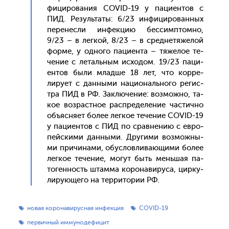
фи­циро­вания COVID-19 у па­ци­ен­тов с
ПИД. Ре­зуль­та­ты: 6/23 ин­фи­циро­ван­ных
пе­ренес­ли ин­фекцию бес­сим­птом­но,
9/23 – в лег­кой, 8/23 – в сред­не­тяже­лой
фор­ме, у од­но­го па­ци­ен­та – тя­желое те­
чение с ле­таль­ным ис­хо­дом. 19/23 па­ци­
ен­тов бы­ли млад­ше 18 лет, что кор­ре­
лиру­ет с дан­ны­ми на­ци­ональ­но­го ре­гис­
тра ПИД в РФ. Зак­лю­чение: воз­можно, та­
кое воз­рас­тное рас­пре­деле­ние час­тично
объ­яс­ня­ет бо­лее лег­кое те­чение COVID-19
у па­ци­ен­тов с ПИД по срав­не­нию с ев­ро­
пей­ски­ми дан­ны­ми. Дру­гими воз­можны­
ми при­чина­ми, обус­ловли­ва­ющи­ми бо­лее
лег­кое те­чение, мо­гут быть мень­шая па­
тоген­ность штам­ма ко­рона­виру­са, цир­ку­
лиру­юще­го на тер­ри­тории РФ.
новая коронавирусная инфекция
СOVID-19
первичный иммунодефицит