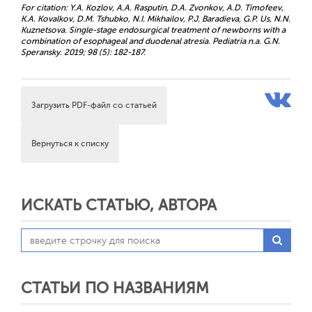
For citation: Y.A. Kozlov, A.A. Rasputin, D.A. Zvonkov, A.D. Timofeev,
K.A. Kovalkov, D.M. Tshubko, N.I. Mikhailov, P.J. Baradieva, G.P. Us, N.N.
Kuznetsova. Single-stage endosurgical treatment of newborns with a
combination of esophageal and duodenal atresia. Pediatria n.a. G.N.
Speransky. 2019; 98 (5): 182-187.
Загрузить PDF-файл со статьей
Вернуться к списку
ИСКАТЬ СТАТЬЮ, АВТОРА
СТАТЬИ ПО НАЗВАНИЯМ