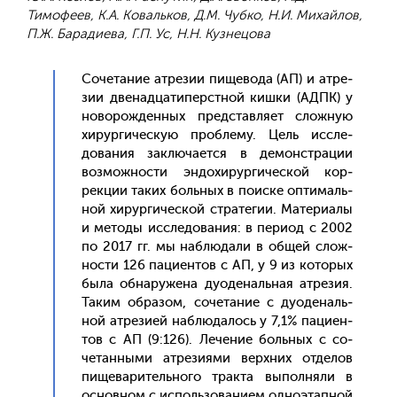
Тимофеев, К.А. Ковальков, Д.М. Чубко, Н.И. Михайлов,
П.Ж. Барадиева, Г.П. Ус, Н.Н. Кузнецова
Со­чета­ние ат­ре­зии пи­щево­да (АП) и ат­ре­
зии две­над­ца­типерс­тной киш­ки (АДПК) у
но­ворож­денных пред­став­ля­ет слож­ную
хи­рур­ги­чес­кую проб­ле­му. Цель ис­сле­
дова­ния зак­лю­ча­ет­ся в де­монс­тра­ции
воз­можнос­ти эн­до­хирур­ги­чес­кой кор­
рекции та­ких боль­ных в по­ис­ке оп­ти­маль­
ной хи­рур­ги­чес­кой стра­тегии. Ма­тери­алы
и ме­тоды ис­сле­дова­ния: в пе­ри­од с 2002
по 2017 гг. мы наб­лю­дали в об­щей слож­
ности 126 па­ци­ен­тов с АП, у 9 из ко­торых
бы­ла об­на­руже­на ду­оде­наль­ная ат­ре­зия.
Та­ким об­ра­зом, со­чета­ние с ду­оде­наль­
ной ат­ре­зи­ей наб­лю­далось у 7,1% па­ци­ен­
тов с АП (9:126). Ле­чение боль­ных с со­
четан­ны­ми ат­ре­зи­ями вер­хних от­де­лов
пи­щева­ритель­но­го трак­та вы­пол­ня­ли в
ос­новном с ис­поль­зо­вани­ем од­но­этап­ной