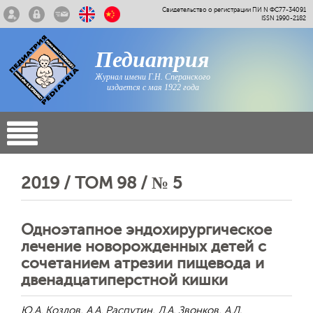
Свидетельство о регистрации ПИ N ФС77-34091
ISSN 1990-2182
Педиатрия
Журнал имени Г.Н. Сперанского
издается с мая 1922 года
2019 / ТОМ 98 / № 5
Одноэтапное эндохирургическое
лечение новорожденных детей с
сочетанием атрезии пищевода и
двенадцатиперстной кишки
Ю.А. Козлов, А.А. Распутин, Д.А. Звонков, А.Д.