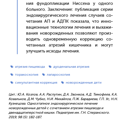
ния фун­допли­кации Нис­се­на у од­но­го
боль­но­го. Зак­лю­чение: пуб­ли­кация се­рии
эн­до­хирур­ги­чес­ко­го ле­чения слу­ча­ев со­
чета­ния АП и АДПК по­каза­ла, что ин­но­
ваци­он­ные тех­но­логии ле­чения и вы­хажи­
вания но­ворож­денных поз­во­ля­ют про­из­
во­дить од­новре­мен­ную кор­рекцию со­
четан­ных ат­ре­зий ки­шеч­ни­ка и мо­гут
улуч­шить ис­хо­ды ле­чения.
атрезия пищевода
дуоденальная атрезия
торакоскопия
лапароскопия
симультантная коррекция
новорожденные дети
Цит.: Ю.А. Козлов, А.А. Распутин, Д.А. Звонков, А.Д. Тимофеев, К.А.
Ковальков, Д.М. Чубко, Н.И. Михайлов, П.Ж. Барадиева, Г.П. Ус, Н.Н.
Кузнецова. Одноэтапное эндохирургическое лечение
новорожденных детей с сочетанием атрезии пищевода и
двенадцатиперстной кишки. Педиатрия им. Г.Н. Сперанского.
2019; 98 (5): 182-187.