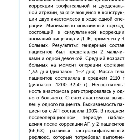
кор­рекции эзо­фаге­аль­ной и ду­оде­наль­
ной ат­ре­зии, зак­лю­ча­ющей­ся в конс­трук­
ции двух анас­то­мозов в хо­де од­ной опе­
рации. Ми­нималь­но ин­ва­зив­ный под­ход,
сос­то­ящий в си­муль­тан­ной кор­рекции
ано­малий пи­щево­да и ДПК, при­менен у 3
боль­ных. Ре­зуль­та­ты: ген­дерный сос­тав
па­ци­ен­тов был пред­став­лен 2 маль­чи­
ками и од­ной де­воч­кой. Сред­ний воз­раст
боль­ных на мо­мент опе­рации сос­та­вил
1,33 дня (ди­апа­зон: 1–2 дня). Мас­са те­ла
па­ци­ен­тов сос­тавля­ла в сред­нем 2110 г
(ди­апа­зон: 1200–3250 г). Не­сос­то­ятель­
ность анас­то­моза ре­гис­три­рова­лась у од­
но­го боль­но­го. Сте­ноз анас­то­моза вы­яв­
лен у од­но­го па­ци­ен­та. Вы­жива­емость па­
ци­ен­тов с АП сос­та­вила 100%. В поз­днем
пос­ле­опе­раци­он­ном пе­ри­оде наб­лю­
дения пос­ле кор­рекции АП у 2 па­ци­ен­тов
(66,6%) раз­вился гас­тро­эзо­фаге­аль­ный
реф­люкс, ко­торый пот­ре­бовал вы­пол­не­