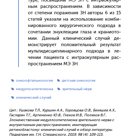
туре, пос­вя­щены МЭ ЗН с ин­тра­оку­ляр­
ным рас­простра­нени­ем. В за­виси­мос­ти
от сте­пени по­раже­ния ЗН ав­то­ры 6 из 15
ста­тей ука­зали на ис­поль­зо­вание ком­би­
ниро­ван­но­го хи­рур­ги­чес­ко­го под­хо­да в
со­чета­нии энук­ле­ации гла­за и кра­ни­ото­
мии. Дан­ный кли­ничес­кий слу­чай де­
монс­три­ру­ет по­ложи­тель­ный ре­зуль­тат
муль­ти­дис­ципли­нар­но­го под­хо­да в ле­
чении па­ци­ен­та с ин­тра­оку­ляр­ным рас­
простра­нени­ем МЭ ЗН.
онкоофтальмология
детская онкология
медуллоэпителиома
зрительный нерв
клинический случай
Цит.: Ушакова Т.Л., Куршин А.А., Горовцова О.В., Бекяшев А.Х.,
Гаспарян Т.Г., Артеменко Ю.В., Глеков И.В., Поляков В.Г..
Злокачественная медуллоэпителиома зрительного нерва с
внутриглазным распространением, имитирующая
ретинобластому: клинический случай и обзор литературы.
Педиатрия им. Г.Н. Сперанского. 2019; 98 (4): 109-115.