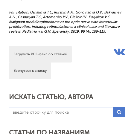
For citation: Ushakova T.L., Kurshin A.A., Gorovtsova O.V., Bekyashev
A.H., Gasparyan T.G, Artemenko Y.V., Glekov I.V., Polyakov V.G..
Malignant medulloepithelioma of the optic nerve with intraocular
proliferation, imitating retinoblastoma: a clinical case and literature
review. Pediatria n.a. G.N. Speransky. 2019; 98 (4): 109-115.
Загрузить PDF-файл со статьей
Вернуться к списку
ИСКАТЬ СТАТЬЮ, АВТОРА
СТАТЬИ ПО НАЗВАНИЯМ