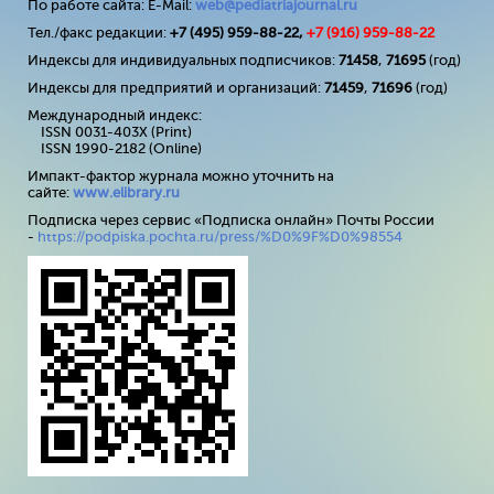
По работе сайта: E-Mail:
web@pediatriajournal.ru
Тел./факс редакции:
+7 (495) 959-88-22,
+7 (
916
) 959-88-22
Индексы для индивидуальных подписчиков:
71458
,
71695
(год)
Индексы для предприятий и организаций:
71459
,
71696
(год)
Международный индекс:
ISSN 0031-403X (Print)
ISSN 1990-2182 (Online)
Импакт-фактор журнала можно уточнить на
сайте:
www
.
elibrary
.
ru
Подписка через сервис «Подписка онлайн» Почты России
-
https://podpiska.pochta.ru/press/%D0%9F%D0%98554