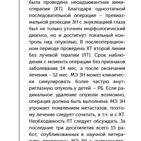
бы­ла про­веде­на не­оадъ­юван­тная хи­ми­
оте­рапия (ХТ). Бла­года­ря од­но­этап­ной
пос­ле­дова­тель­ной опе­рации – пре­хи­аз­
маль­ной ре­зек­ции ЗН с энук­ле­аци­ей гла­за
был не толь­ко уточ­нен мор­фо­логи­чес­кий
ди­аг­ноз, но и дос­тигнут ло­каль­ный кон­
троль над опу­холью. В пос­ле­опе­раци­он­
ном пе­ри­оде про­веде­на ХТ вто­рой ли­нии
без лу­чевой те­рапии (ЛТ). Срок наб­лю­
дения с мо­мен­та опе­рации без приз­на­ков
за­боле­вания 14 мес, а пос­ле окон­ча­ния
ле­чения – 12 мес. МЭ ЗН мо­жет кли­ничес­
ки си­мули­ровать бо­лее час­тую внут­
риглаз­ную опу­холь у де­тей – РБ. Ес­ли ра­
дикаль­ное уда­ление опу­холи воз­можно,
опе­рация дол­жна быть вы­пол­не­на. МЭ ЗН
уг­ро­жа­ет по­яв­ле­ни­ем ме­тас­та­зов, по­это­
му ле­чение сле­ду­ет со­четать, в т.ч. и с ХТ.
Не­об­хо­димость ЛТ сле­ду­ет об­суждать. За
пос­ледние три де­сяти­летия все­го 15 ра­
бот, опуб­ли­кован­ных в на­уч­ной ли­тера­