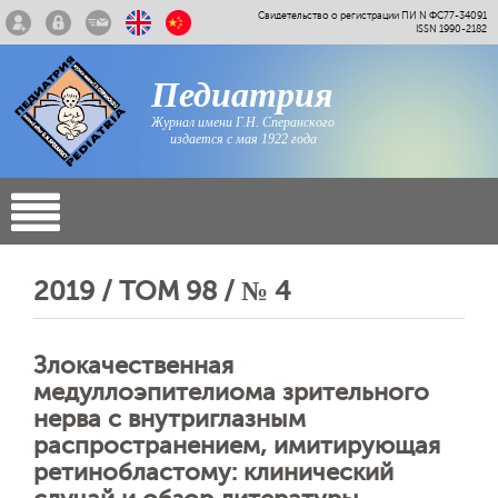
Свидетельство о регистрации ПИ N ФС77-34091
ISSN 1990-2182
Педиатрия
Журнал имени Г.Н. Сперанского
издается с мая 1922 года
2019 / ТОМ 98 / № 4
Злокачественная
медуллоэпителиома зрительного
нерва с внутриглазным
распространением, имитирующая
ретинобластому: клинический