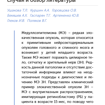
случай и обзор литературы
Ушакова Т.Л.
Куршин А.А.
Горовцова О.В.
Бекяшев А.Х.
Гаспарян Т.Г.
Артеменко Ю.В.
Глеков И.В.
Поляков В.Г.
Ме­дул­ло­эпи­тели­ома (МЭ) – ред­кая зло­
качес­твен­ная опу­холь, ко­торая от­но­сит­ся
к при­митив­ным ней­ро­эк­то­дер­маль­ным
опу­холям го­лов­но­го и спин­но­го моз­га и
воз­ни­ка­ет у де­тей млад­ше­го воз­раста.
Так­же МЭ мо­жет по­ражать ци­ли­ар­ное те­
ло, сет­чатку и зри­тель­ный нерв (ЗН). Ред­
кость дан­ной па­толо­гии и от­сутс­твие дос­
та­точ­ной ин­форма­ции вли­яют на не­од­
нознач­ные под­хо­ды к ди­аг­ности­ке и ле­
чению МЭ ЗН. Пред­став­лен кли­ничес­кий
при­мер зло­качес­твен­ной опу­холи ЗН –
МЭ с внут­риглаз­ным рас­простра­нени­ем,
ими­тиру­ющая ре­тиноб­ласто­му (РБ) у па­
ци­ен­та в воз­расте 15 мес, по по­воду че­го