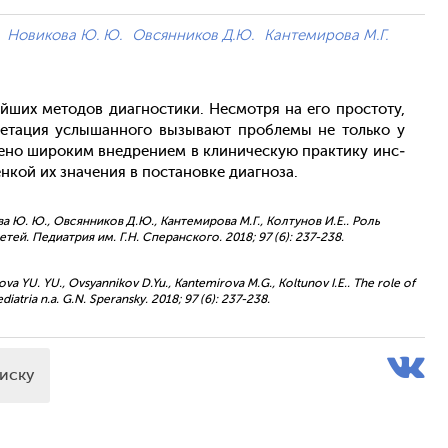
Новикова Ю. Ю.
Овсянников Д.Ю.
Кантемирова М.Г.
рей­ших ме­тодов ди­аг­ности­ки. Нес­мотря на его прос­то­ту,
ре­тация ус­лы­шан­но­го вы­зыва­ют проб­ле­мы не толь­ко у
е­но ши­роким внед­ре­ни­ем в кли­ничес­кую прак­ти­ку инс­
­кой их зна­чения в пос­та­нов­ке ди­аг­но­за.
ова Ю. Ю., Овсянников Д.Ю., Кантемирова М.Г., Колтунов И.Е.. Роль
й. Педиатрия им. Г.Н. Сперанского. 2018; 97 (6): 237-238.
ikova YU. YU., Ovsyannikov D.Yu., Kantemirova M.G., Koltunov I.E.. The role of
ediatria n.a. G.N. Speransky. 2018; 97 (6): 237-238.
писку