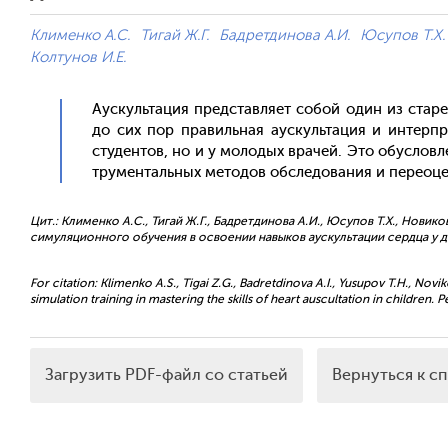
Клименко А.С.
Тигай Ж.Г.
Бадретдинова А.И.
Юсупов Т.Х.
Колтунов И.Е.
А­ус­куль­та­ция пред­став­ля­ет со­бой один из ста­
до сих пор пра­виль­ная а­ус­куль­та­ция и ин­тер­п
сту­ден­тов, но и у мо­лодых вра­чей. Это обус­ловл
тру­мен­таль­ных ме­тодов об­сле­дова­ния и пе­ре­оцен
Цит.: Клименко А.С., Тигай Ж.Г., Бадретдинова А.И., Юсупов Т.Х., Новик
симуляционного обучения в освоении навыков аускультации сердца у дете
For citation: Klimenko A.S., Tigai Z.G., Badretdinova A.I., Yusupov T.H., Nov
simulation training in mastering the skills of heart auscultation in children. P
Загрузить PDF-файл со статьей
Вернуться к с