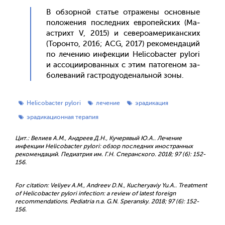
В об­зорной статье от­ра­жены ос­новные
по­ложе­ния пос­ледних ев­ро­пей­ских (Ма­
ас­трихт V, 2015) и се­веро­аме­рикан­ских
(То­рон­то, 2016; ACG, 2017) ре­комен­да­ций
по ле­чению ин­фекции Helicobacter pylori
и ас­со­ци­иро­ван­ных с этим па­тоге­ном за­
боле­ваний гас­тро­ду­оде­наль­ной зо­ны.
Helicobacter pylori
лечение
эрадикация
эрадикационная терапия
Цит.: Велиев А.М., Андреев Д.Н., Кучерявый Ю.А.. Лечение
инфекции Helicobacter рylori: обзор последних иностранных
рекомендаций. Педиатрия им. Г.Н. Сперанского. 2018; 97 (6): 152-
156.
For citation: Veliyev A.M., Andreev D.N., Kucheryaviy Yu.A.. Treatment
of Helicobacter рylori infection: a review of latest foreign
recommendations. Pediatria n.a. G.N. Speransky. 2018; 97 (6): 152-
156.