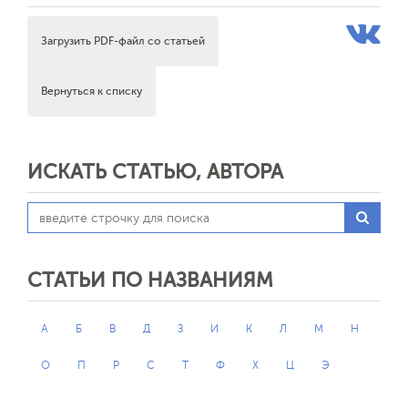
Загрузить PDF-файл со статьей
Вернуться к списку
ИСКАТЬ СТАТЬЮ, АВТОРА
СТАТЬИ ПО НАЗВАНИЯМ
А
Б
В
Д
З
И
К
Л
М
Н
О
П
Р
С
Т
Ф
Х
Ц
Э