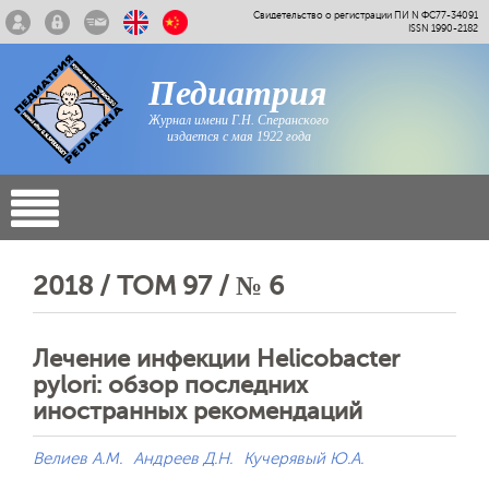
Свидетельство о регистрации ПИ N ФС77-34091
ISSN 1990-2182
Педиатрия
Журнал имени Г.Н. Сперанского
издается с мая 1922 года
2018 / ТОМ 97 / № 6
Лечение инфекции Helicobacter
рylori: обзор последних
иностранных рекомендаций
Велиев А.М.
Андреев Д.Н.
Кучерявый Ю.А.