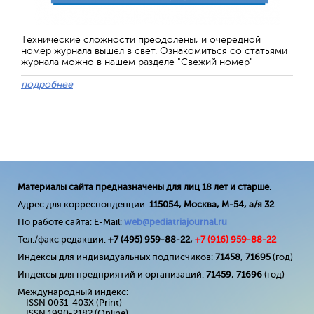
Технические сложности преодолены, и очередной
номер журнала вышел в свет. Ознакомиться со статьями
журнала можно в нашем разделе "Свежий номер"
подробнее
Материалы сайта предназначены для лиц 18 лет и старше.
Адрес для корреспонденции:
115054, Москва, М-54, а/я 32
.
По работе сайта: E-Mail:
web@pediatriajournal.ru
Тел./факс редакции:
+7 (495) 959-88-22,
+7 (
916
) 959-88-22
Индексы для индивидуальных подписчиков:
71458
,
71695
(год)
Индексы для предприятий и организаций:
71459
,
71696
(год)
Международный индекс:
ISSN 0031-403X (Print)
ISSN 1990-2182 (Online)