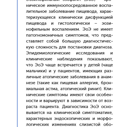
ничес­кое им­му­но­опос­ре­дован­ное вос­па­
литель­ное за­боле­вание пи­щево­да, ха­рак­
те­ризу­юще­еся кли­ничес­ки дис­фун­кци­ей
пи­щево­да и гис­то­логи­чес­ки – э­ози­
нофиль­ным вос­па­лени­ем. Э­оЭ не име­ет
па­тог­но­монич­ных сим­пто­мов, что пред­
став­ля­ет со­бой боль­шую ди­аг­ности­чес­
кую слож­ность для пос­та­нов­ки ди­аг­но­за.
Эпи­деми­оло­гичес­кие ис­сле­дова­ния и
кли­ничес­кие наб­лю­дения по­казы­ва­ют,
что Э­оЭ ча­ще встре­ча­ет­ся у де­тей (ча­ще
маль­чи­ки) и у па­ци­ен­тов, име­ющих раз­
личные ато­пичес­кие за­боле­вания в анам­
не­зе (та­кие как пи­щевая ал­лергия, брон­
хи­аль­ная ас­тма, ато­пичес­кий ри­нит). Кли­
ничес­кие сим­пто­мы име­ют свои осо­бен­
ности и варь­иру­ют в за­виси­мос­ти от воз­
раста па­ци­ен­та. Ди­аг­ности­ка Э­оЭ ос­но­
выва­ет­ся на кли­ничес­кой сим­пто­мати­ке,
ха­рак­терных эн­доско­пичес­ких и мор­фо­
логи­чес­ких из­ме­нени­ях сли­зис­той обо­