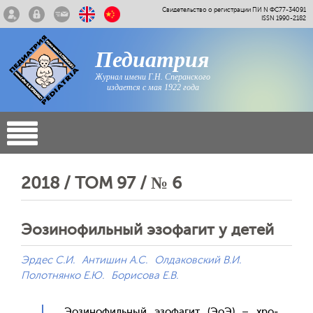
Свидетельство о регистрации ПИ N ФС77-34091
ISSN 1990-2182
Педиатрия
Журнал имени Г.Н. Сперанского
издается с мая 1922 года
2018 / ТОМ 97 / № 6
Эозинофильный эзофагит у детей
Эрдес С.И.
Антишин А.С.
Олдаковский В.И.
Полотнянко Е.Ю.
Борисова Е.В.
Э­ози­нофиль­ный эзо­фагит (Э­оЭ) – хро­