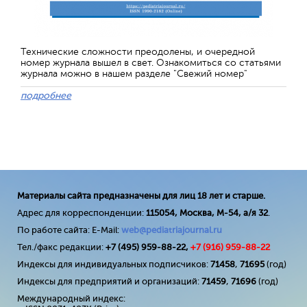
Технические сложности преодолены, и очередной
номер журнала вышел в свет. Ознакомиться со статьями
журнала можно в нашем разделе "Свежий номер"
подробнее
Материалы сайта предназначены для лиц 18 лет и старше.
Адрес для корреспонденции:
115054, Москва, М-54, а/я 32
.
По работе сайта: E-Mail:
web@pediatriajournal.ru
Тел./факс редакции:
+7 (495) 959-88-22,
+7 (
916
) 959-88-22
Индексы для индивидуальных подписчиков:
71458
,
71695
(год)
Индексы для предприятий и организаций:
71459
,
71696
(год)
Международный индекс: