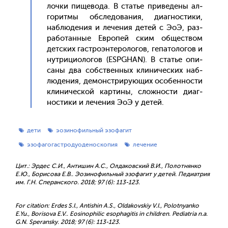
лоч­ки пи­щево­да. В статье при­веде­ны ал­
го­рит­мы об­сле­дова­ния, ди­аг­ности­ки,
наб­лю­дения и ле­чения де­тей с Э­оЭ, раз­
ра­ботан­ные Ев­ро­пей ским об­щес­твом
дет­ских гас­тро­эн­те­роло­гов, ге­пато­логов и
нут­ри­ци­оло­гов (ESPGHAN). В статье опи­
саны два собс­твен­ных кли­ничес­ких наб­
лю­дения, де­монс­три­ру­ющих осо­бен­ности
кли­ничес­кой кар­ти­ны, слож­ности ди­аг­
ности­ки и ле­чения Э­оЭ у де­тей.
дети
эозинофильный эзофагит
эзофагогастродуоденоскопия
лечение
Цит.: Эрдес С.И., Антишин А.С., Олдаковский В.И., Полотнянко
Е.Ю., Борисова Е.В.. Эозинофильный эзофагит у детей. Педиатрия
им. Г.Н. Сперанского. 2018; 97 (6): 113-123.
For citation: Erdes S.I., Antishin A.S., Oldakovskiy V.I., Polotnyanko
E.Yu., Borisova E.V.. Eosinophilic esophagitis in children. Pediatria n.a.
G.N. Speransky. 2018; 97 (6): 113-123.