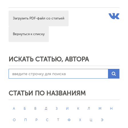
Загрузить PDF-файл со статьей
Вернуться к списку
ИСКАТЬ СТАТЬЮ, АВТОРА
СТАТЬИ ПО НАЗВАНИЯМ
А
Б
В
Д
З
И
К
Л
М
Н
О
П
Р
С
Т
Ф
Х
Ц
Э