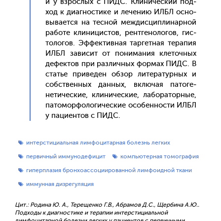
и у взрос­лых с ПИДС. Кли­ничес­кий под­
ход к ди­аг­ности­ке и ле­чению ИЛБЛ ос­но­
выва­ет­ся на тес­ной меж­дисцип­ли­нар­ной
ра­боте кли­ницис­тов, рен­тге­ноло­гов, гис­
то­логов. Эф­фектив­ная тар­гетная те­рапия
ИЛБЛ за­висит от по­нима­ния кле­точ­ных
де­фек­тов при раз­личных фор­мах ПИДС. В
статье при­веден об­зор ли­тера­тур­ных и
собс­твен­ных дан­ных, вклю­чая па­тоге­
нети­чес­кие, кли­ничес­кие, ла­бора­тор­ные,
па­томор­фо­логи­чес­кие осо­бен­ности ИЛБЛ
у па­ци­ен­тов с ПИДС.
интерстициальная лимфоцитарная болезнь легких
первичный иммунодефицит
компьютерная томография
гиперплазия бронхоассоциированной лимфоидной ткани
иммунная дизрегуляция
Цит.: Родина Ю. А., Терещенко Г.В., Абрамов Д.С., Щербина А.Ю..
Подходы к диагностике и терапии интерстициальной
лимфоцитарной болезни легких у пациентов с первичными