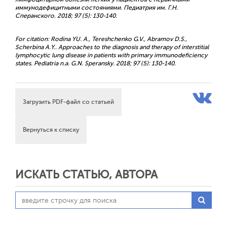
иммунодефицитными состояниями. Педиатрия им. Г.Н.
Сперанского. 2018; 97 (5): 130-140.
For citation: Rodina YU. A., Tereshchenko G.V., Abramov D.S.,
Scherbina А.Y.. Approaches to the diagnosis and therapy of interstitial
lymphocytic lung disease in patients with primary immunodeficiency
states. Pediatria n.a. G.N. Speransky. 2018; 97 (5): 130-140.
Загрузить PDF-файл со статьей
Вернуться к списку
ИСКАТЬ СТАТЬЮ, АВТОРА