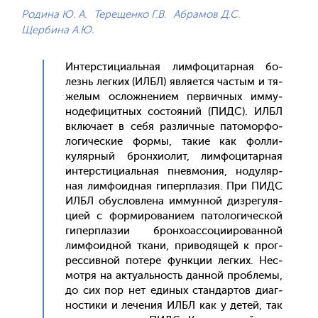
Родина Ю. А.
Терещенко Г.В.
Абрамов Д.С.
Щербина А.Ю.
Ин­тер­сти­ци­аль­ная лим­фо­цитар­ная бо­
лезнь лег­ких (ИЛБЛ) яв­ля­ет­ся час­тым и тя­
желым ос­ложне­ни­ем пер­вичных им­му­
ноде­фицит­ных сос­то­яний (ПИДC). ИЛБЛ
вклю­ча­ет в се­бя раз­личные па­томор­фо­
логи­чес­кие фор­мы, та­кие как фол­ли­
куляр­ный брон­хи­олит, лим­фо­цитар­ная
ин­тер­сти­ци­аль­ная пнев­мо­ния, но­дуляр­
ная лим­фо­ид­ная ги­пер­пла­зия. При ПИДС
ИЛБЛ обус­ловле­на им­мунной диз­ре­гуля­
ци­ей с фор­ми­рова­ни­ем па­толо­гичес­кой
ги­пер­пла­зии брон­хо­ас­со­ци­иро­ван­ной
лим­фо­ид­ной тка­ни, при­водя­щей к прог­
рессив­ной по­тере фун­кции лег­ких. Нес­
мотря на ак­ту­аль­ность дан­ной проб­ле­мы,
до сих пор нет еди­ных стан­дартов ди­аг­
ности­ки и ле­чения ИЛБЛ как у де­тей, так