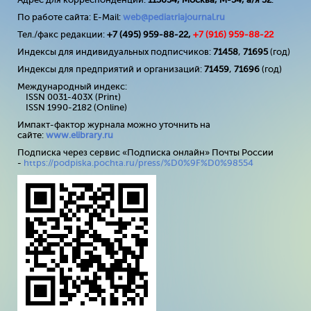
По работе сайта: E-Mail:
web@pediatriajournal.ru
Тел./факс редакции:
+7 (495) 959-88-22,
+7 (
916
) 959-88-22
Индексы для индивидуальных подписчиков:
71458
,
71695
(год)
Индексы для предприятий и организаций:
71459
,
71696
(год)
Международный индекс:
ISSN 0031-403X (Print)
ISSN 1990-2182 (Online)
Импакт-фактор журнала можно уточнить на
сайте:
www
.
elibrary
.
ru
Подписка через сервис «Подписка онлайн» Почты России
-
https://podpiska.pochta.ru/press/%D0%9F%D0%98554