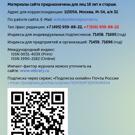
Материалы сайта предназначены для лиц 18 лет и старше.
Адрес для корреспонденции:
115054, Москва, М-54, а/я 32
.
По работе сайта: E-Mail:
web@pediatriajournal.ru
Тел./факс редакции:
+7 (495) 959-88-22,
+7 (
916
) 959-88-22
Индексы для индивидуальных подписчиков:
71458
,
71695
(год)
Индексы для предприятий и организаций:
71459
,
71696
(год)
Международный индекс:
ISSN 0031-403X (Print)
ISSN 1990-2182 (Online)
Импакт-фактор журнала можно уточнить на
сайте:
www
.
elibrary
.
ru
Подписка через сервис «Подписка онлайн» Почты России
-
https://podpiska.pochta.ru/press/%D0%9F%D0%98554