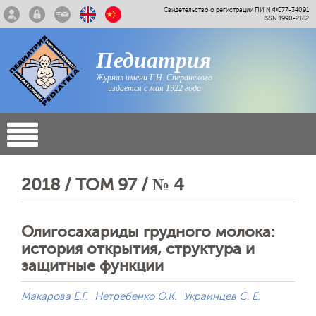
Свидетельство о регистрации ПИ N ФС77-34091
ISSN 1990-2182
Педиатрия
Журнал имени Г.Н. Сперанского
издается с мая 1922 года
2018 / ТОМ 97 / № 4
Олигосахариды грудного молока:
история открытия, структура и
защитные функции
Макарова Е.Г.
Нетребенко О.К.
Украинцев С. Е.