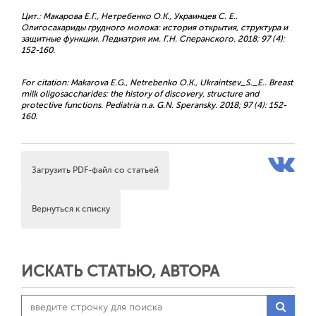
Цит.: Макарова Е.Г., Нетребенко О.К., Украинцев С. Е..
Олигосахариды грудного молока: история открытия, структура и
защитные функции. Педиатрия им. Г.Н. Сперанского. 2018; 97 (4):
152-160.
For citation: Makarova E.G., Netrebenko O.K., Ukraintsev_S._E.. Breast
milk oligosaccharides: the history of discovery, structure and
protective functions. Pediatria n.a. G.N. Speransky. 2018; 97 (4): 152-
160.
Загрузить PDF-файл со статьей
Вернуться к списку
ИСКАТЬ СТАТЬЮ, АВТОРА