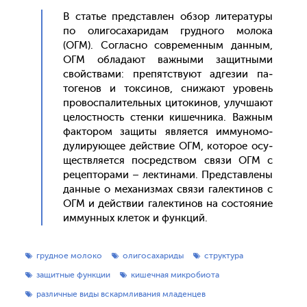
В статье пред­став­лен об­зор ли­тера­туры
по оли­госа­хари­дам груд­но­го мо­лока
(ОГМ). Сог­ласно сов­ре­мен­ным дан­ным,
ОГМ об­ла­да­ют важ­ны­ми за­щит­ны­ми
свой­ства­ми: пре­пятс­тву­ют ад­ге­зии па­
тоге­нов и ток­си­нов, сни­жа­ют уро­вень
про­вос­па­литель­ных ци­токи­нов, улуч­ша­ют
це­лос­тность стен­ки ки­шеч­ни­ка. Важ­ным
фак­то­ром за­щиты яв­ля­ет­ся им­му­номо­
дули­ру­ющее дей­ствие ОГМ, ко­торое осу­
щест­вля­ет­ся пос­редс­твом свя­зи ОГМ с
ре­цеп­то­рами – лек­ти­нами. Пред­став­ле­ны
дан­ные о ме­ханиз­мах свя­зи га­лек­ти­нов с
ОГМ и дей­ствии га­лек­ти­нов на сос­то­яние
им­мунных кле­ток и фун­кций.
грудное молоко
олигосахариды
структура
защитные функции
кишечная микробиота
различные виды вскармливания младенцев