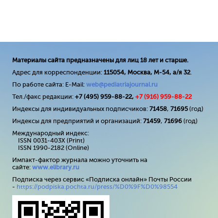
Материалы сайта предназначены для лиц 18 лет и старше.
Адрес для корреспонденции:
115054, Москва, М-54, а/я 32
.
По работе сайта: E-Mail:
web@pediatriajournal.ru
Тел./факс редакции:
+7 (495) 959-88-22,
+7 (
916
) 959-88-22
Индексы для индивидуальных подписчиков:
71458
,
71695
(год)
Индексы для предприятий и организаций:
71459
,
71696
(год)
Международный индекс:
ISSN 0031-403X (Print)
ISSN 1990-2182 (Online)
Импакт-фактор журнала можно уточнить на
сайте:
www
.
elibrary
.
ru
Подписка через сервис «Подписка онлайн» Почты России
-
https://podpiska.pochta.ru/press/%D0%9F%D0%98554