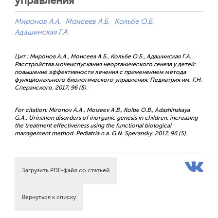
управления
Миронов А.А.
Моисеев А.Б.
Кольбе О.Б.
Адашинская Г.А.
Цит.: Миронов А.А., Моисеев А.Б., Кольбе О.Б., Адашинская Г.А..
Расстройства мочеиспускания неорганического генеза у детей:
повышение эффективности лечения с применением метода
функционального биологического управления. Педиатрия им. Г.Н.
Сперанского. 2017; 96 (5).
For citation: Mironov A.A., Moiseev A.B., Kolbe O.B., Adashinskaya
G.A.. Urination disorders of inorganic genesis in children: increasing
the treatment effectiveness using the functional biological
management method. Pediatria n.a. G.N. Speransky. 2017; 96 (5).
Загрузить PDF-файл со статьей
Вернуться к списку