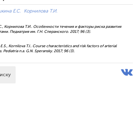
кина Е.С.
Корнилова Т.И.
.С., Корнилова Т.И.. Особенности течения и факторы риска развития
и. Педиатрия им. Г.Н. Сперанского. 2017; 96 (3).
S., Kornilova T.I.. Course characteristics and risk factors of arterial
 Pediatria n.a. G.N. Speransky. 2017; 96 (3).
писку