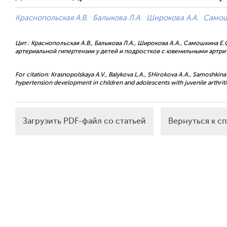
Краснопольская А.В.
Балыкова Л.А.
Широкова А.А.
Самош
Цит.: Краснопольская А.В., Балыкова Л.А., Широкова А.А., Самошкина Е
артериальной гипертензии у детей и подростков с ювенильными артритам
For citation: Krasnopolskaya A.V., Balykova L.A., SHirokova A.A., Samoshkina E.
hypertension development in children and adolescents with juvenile arthritis.
Загрузить PDF-файл со статьей
Вернуться к с