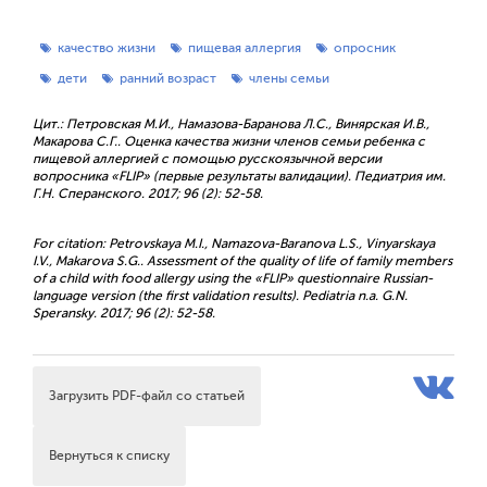
качество жизни
пищевая аллергия
опросник
дети
ранний возраст
члены семьи
Цит.: Петровская М.И., Намазова-Баранова Л.С., Винярская И.В.,
Макарова С.Г.. Оценка качества жизни членов семьи ребенка с
пищевой аллергией с помощью русскоязычной версии
вопросника «FLIP» (первые результаты валидации). Педиатрия им.
Г.Н. Сперанского. 2017; 96 (2): 52-58.
For citation: Petrovskaya M.I., Namazova-Baranova L.S., Vinyarskaya
I.V., Makarova S.G.. Assessment of the quality of life of family members
of a child with food allergy using the «FLIP» questionnaire Russian-
language version (the first validation results). Pediatria n.a. G.N.
Speransky. 2017; 96 (2): 52-58.
Загрузить PDF-файл со статьей
Вернуться к списку