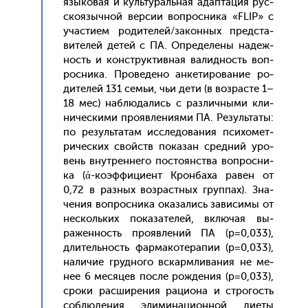
язы­ковая и куль­ту­раль­ная адап­та­ция рус­
ско­языч­ной вер­сии воп­росни­ка «FLIP» с
учас­ти­ем ро­дите­лей/за­кон­ных пред­ста­
вите­лей де­тей с ПА. Оп­ре­деле­ны на­деж­
ность и конс­трук­тивная ва­лид­ность воп­
росни­ка. Про­веде­но ан­ке­тиро­вание ро­
дите­лей 131 семьи, чьи де­ти (в воз­расте 1–
18 мес) наб­лю­дались с раз­личны­ми кли­
ничес­ки­ми про­яв­ле­ни­ями ПА. Ре­зуль­та­ты:
по ре­зуль­та­там ис­сле­дова­ния пси­хомет­
ри­чес­ких свой­ств по­казан сред­ний уро­
вень внут­ренне­го пос­то­янс­тва воп­росни­
ка (ά-ко­эф­фи­ци­ент Крон­ба­ха ра­вен от
0,72 в раз­ных воз­рас­тных груп­пах). Зна­
чения воп­росни­ка ока­зались за­виси­мы от
нес­коль­ких по­каза­телей, вклю­чая вы­
ражен­ность про­яв­ле­ний ПА (p=0,033),
дли­тель­ность фар­ма­коте­рапии (p=0,033),
на­личие груд­но­го вскар­мли­вания не ме­
нее 6 ме­сяцев пос­ле рож­де­ния (p=0,033),
сро­ки рас­ши­рения ра­ци­она и стро­гость
соб­лю­дения эли­мина­ци­он­ной ди­еты