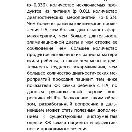
(p=0,033), ко­личес­тво ис­клю­ча­емых про­
дук­тов из пи­тания (p=0,01), ко­личес­тво
ди­аг­ности­чес­ких ме­роп­ри­ятий (p=0,33).
Чем бо­лее вы­раже­ны кли­ничес­кие про­яв­
ле­ния ПА, чем боль­ше дли­тель­ность фар­
ма­коте­рапии, чем боль­ше дли­тель­ность
эли­мина­ци­он­ной ди­еты и чем стро­же ее
соб­лю­дение, чем боль­шее ко­личес­тво
про­дук­тов ис­клю­чено из ра­ци­она ма­тери
и/или ре­бен­ка, а так­же чем мень­ше дли­
тель­ность груд­но­го вскар­мли­вания, чем
боль­шее ко­личес­тво ди­аг­ности­чес­ких ме­
роп­ри­ятий про­ходил па­ци­ент, тем ни­же
по­каза­тели КЖ семьи ре­бен­ка с ПА, по
дан­ным рус­ско­языч­ной вер­сии воп­
росни­ка «FLIP». Зак­лю­чение: та­ким об­ра­
зом, раз­ра­ботан­ный воп­росник в даль­
ней­шем мо­жет стать по­лез­ным до­пол­не­
ни­ем к су­щес­тву­ющим инс­тру­мен­там
оцен­ки КЖ семьи па­ци­ен­та и эф­фектив­
ности про­води­мого ле­чения.