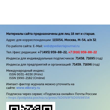
Материалы сайта предназначены для лиц 18 лет и старше.
Адрес для корреспонденции:
115054, Москва, М-54, а/я 32
.
По работе сайта: E-Mail:
web@pediatriajournal.ru
Тел./факс редакции:
+7 (495) 959-88-22,
+7 (
916
) 959-88-22
Индексы для индивидуальных подписчиков:
71458
,
71695
(год)
Индексы для предприятий и организаций:
71459
,
71696
(год)
Международный индекс:
ISSN 0031-403X (Print)
ISSN 1990-2182 (Online)
Импакт-фактор журнала можно уточнить на
сайте:
www
.
elibrary
.
ru
Подписка через сервис «Подписка онлайн» Почты России
-
https://podpiska.pochta.ru/press/%D0%9F%D0%98554