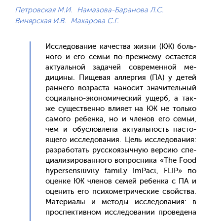
Петровская М.И.
Намазова-Баранова Л.С.
Винярская И.В.
Макарова С.Г.
Ис­сле­дова­ние ка­чес­тва жиз­ни (КЖ) боль­
но­го и его семьи по-преж­не­му ос­та­ет­ся
ак­ту­аль­ной за­дачей сов­ре­мен­ной ме­
дици­ны. Пи­щевая ал­лергия (ПА) у де­тей
ран­не­го воз­раста на­носит зна­читель­ный
со­ци­аль­но-эко­номи­чес­кий ущерб, а так­
же су­щес­твен­но вли­яет на КЖ не толь­ко
са­мого ре­бен­ка, но и чле­нов его семьи,
чем и обус­ловле­на ак­ту­аль­ность нас­то­
яще­го ис­сле­дова­ния. Цель ис­сле­дова­ния:
раз­ра­ботать рус­ско­языч­ную вер­сию спе­
ци­али­зиро­ван­но­го воп­росни­ка «The Food
hypersensitivity famiLy ImPact, FLIP» по
оцен­ке КЖ чле­нов се­мей ре­бен­ка с ПА и
оце­нить его пси­хомет­ри­чес­кие свой­ства.
Ма­тери­алы и ме­тоды ис­сле­дова­ния: в
прос­пектив­ном ис­сле­дова­нии про­веде­на