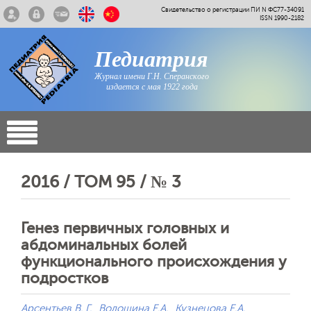
Свидетельство о регистрации ПИ N ФС77-34091
ISSN 1990-2182
Педиатрия
Журнал имени Г.Н. Сперанского
издается с мая 1922 года
2016 / ТОМ 95 / № 3
Генез первичных головных и
абдоминальных болей
функционального происхождения у
подростков
Арсентьев В. Г.
Волошина Е.А.
Кузнецова Е.А.