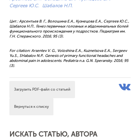
Сергеев Ю.С.
Шабалов Н.П.
Цит.: Арсентьев В. Г., Волошина Е.А., Кузнецова Е.А., Сергеев Ю.С.,
Шабалов Н.П.. Генез первичных головных и абдоминальных болей
функционального происхождения у подростков. Педиатрия им.
Г.Н. Сперанского. 2016; 95 (3).
For citation: Arsentev V. G., Voloshina E.A., Kuznetsova E.A., Sergeev
Yu.S., SHabalov N.P.. Genesis of primary functional headaches and
abdominal pain in adolescents. Pediatria n.a. G.N. Speransky. 2016; 95
(3).
Загрузить PDF-файл со статьей
Вернуться к списку
ИСКАТЬ СТАТЬЮ, АВТОРА