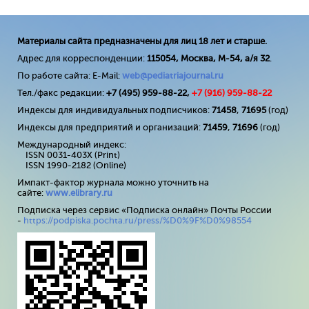
Материалы сайта предназначены для лиц 18 лет и старше.
Адрес для корреспонденции:
115054, Москва, М-54, а/я 32
.
По работе сайта: E-Mail:
web@pediatriajournal.ru
Тел./факс редакции:
+7 (495) 959-88-22,
+7 (
916
) 959-88-22
Индексы для индивидуальных подписчиков:
71458
,
71695
(год)
Индексы для предприятий и организаций:
71459
,
71696
(год)
Международный индекс:
ISSN 0031-403X (Print)
ISSN 1990-2182 (Online)
Импакт-фактор журнала можно уточнить на
сайте:
www
.
elibrary
.
ru
Подписка через сервис «Подписка онлайн» Почты России
-
https://podpiska.pochta.ru/press/%D0%9F%D0%98554