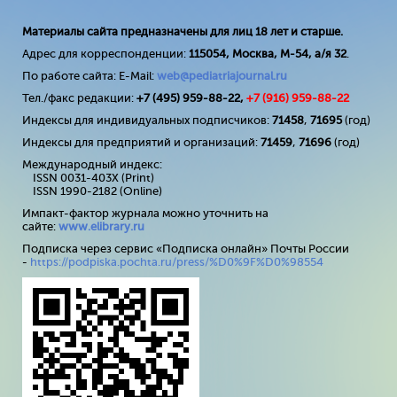
Материалы сайта предназначены для лиц 18 лет и старше.
Адрес для корреспонденции:
115054, Москва, М-54, а/я 32
.
По работе сайта: E-Mail:
web@pediatriajournal.ru
Тел./факс редакции:
+7 (495) 959-88-22,
+7 (
916
) 959-88-22
Индексы для индивидуальных подписчиков:
71458
,
71695
(год)
Индексы для предприятий и организаций:
71459
,
71696
(год)
Международный индекс:
ISSN 0031-403X (Print)
ISSN 1990-2182 (Online)
Импакт-фактор журнала можно уточнить на
сайте:
www
.
elibrary
.
ru
Подписка через сервис «Подписка онлайн» Почты России
-
https://podpiska.pochta.ru/press/%D0%9F%D0%98554