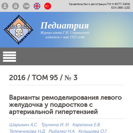
Свидетельство о регистрации ПИ N ФС77-34091
ISSN 1990-2182
Педиатрия
Журнал имени Г.Н. Сперанского
издается с мая 1922 года
2016 / ТОМ 95 / № 3
Варианты ремоделирования левого
желудочка у подростков с
артериальной гипертензией
Шарыкин А.С.
Трунина И. И.
Карелина Е.В.
Тележникова Н.Д.
Рыбалко Н.А.
Кулышева О.Г.