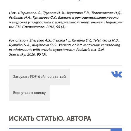
Цит.: Шарыкин А.С., Трунина И. И., Карелина Е.В., Тележникова Н.Д.,
Рыбалко Н.А., Кулышева О.Г.. Варианты ремоделирования левого
желудочка у подростков с артериальной гипертензией. Педиатрия
им. Г.Н. Сперанского. 2016; 95 (3).
For citation: Sharyikin A.S., Trunina I. I., Karelina E.V., Telejnikova N.D.,
Ryibalko N.A., Kulyisheva O.G.. Variants of left ventricular remodeling
in adolescents with arterial hypertension. Pediatria n.a. G.N.
Speransky. 2016; 95 (3).
Загрузить PDF-файл со статьей
Вернуться к списку
ИСКАТЬ СТАТЬЮ, АВТОРА