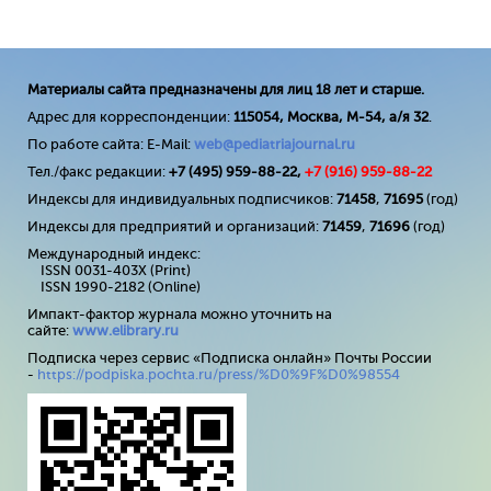
Материалы сайта предназначены для лиц 18 лет и старше.
Адрес для корреспонденции:
115054, Москва, М-54, а/я 32
.
По работе сайта: E-Mail:
web@pediatriajournal.ru
Тел./факс редакции:
+7 (495) 959-88-22,
+7 (
916
) 959-88-22
Индексы для индивидуальных подписчиков:
71458
,
71695
(год)
Индексы для предприятий и организаций:
71459
,
71696
(год)
Международный индекс:
ISSN 0031-403X (Print)
ISSN 1990-2182 (Online)
Импакт-фактор журнала можно уточнить на
сайте:
www
.
elibrary
.
ru
Подписка через сервис «Подписка онлайн» Почты России
-
https://podpiska.pochta.ru/press/%D0%9F%D0%98554