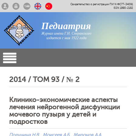
Свидетельство о регистрации ПИ N ФС77-34091
ISSN 1990-2182
Педиатрия
Журнал имени Г.Н. Сперанского
издается с мая 1922 года
2014 / ТОМ 93 / № 2
Клинико-экономические аспекты
лечения нейрогенной дисфункции
мочевого пузыря у детей и
подростков
Полунина Н.В.
Моисеев А.Б.
Миронов А.А.