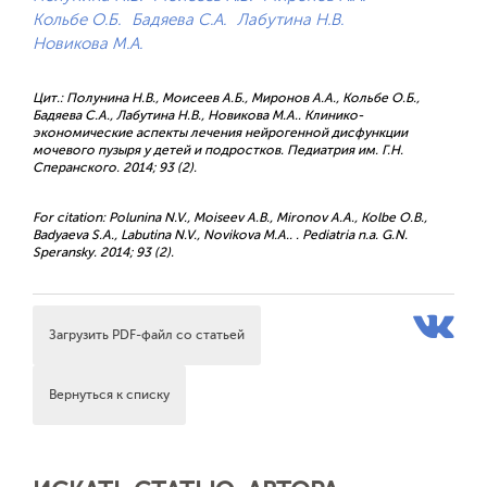
Кольбе О.Б.
Бадяева С.А.
Лабутина Н.В.
Новикова М.А.
Цит.: Полунина Н.В., Моисеев А.Б., Миронов А.А., Кольбе О.Б.,
Бадяева С.А., Лабутина Н.В., Новикова М.А.. Клинико-
экономические аспекты лечения нейрогенной дисфункции
мочевого пузыря у детей и подростков. Педиатрия им. Г.Н.
Сперанского. 2014; 93 (2).
For citation: Polunina N.V., Moiseev A.B., Mironov A.A., Kolbe O.B.,
Badyaeva S.A., Labutina N.V., Novikova M.A.. . Pediatria n.a. G.N.
Speransky. 2014; 93 (2).
Загрузить PDF-файл со статьей
Вернуться к списку