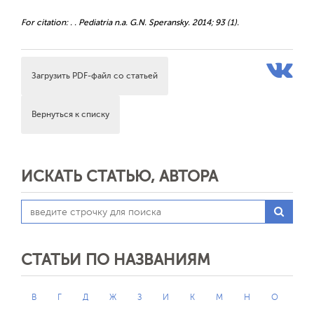
For citation: . . Pediatria n.a. G.N. Speransky. 2014; 93 (1).
Загрузить PDF-файл со статьей
Вернуться к списку
ИСКАТЬ СТАТЬЮ, АВТОРА
СТАТЬИ ПО НАЗВАНИЯМ
В
Г
Д
Ж
З
И
К
М
Н
О