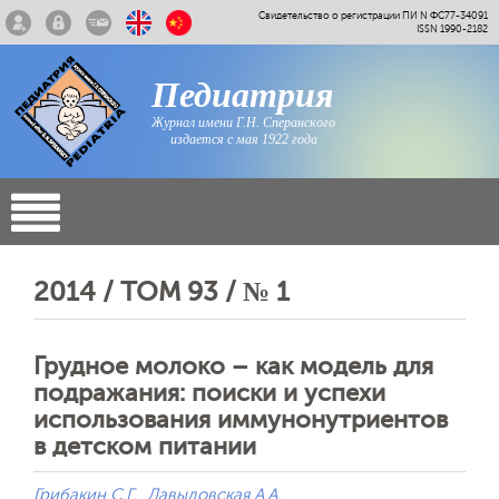
Свидетельство о регистрации ПИ N ФС77-34091
ISSN 1990-2182
Педиатрия
Журнал имени Г.Н. Сперанского
издается с мая 1922 года
2014 / ТОМ 93 / № 1
Грудное молоко – как модель для
подражания: поиски и успехи
использования иммунонутриентов
в детском питании
Грибакин С.Г.
Давыдовская А.А.