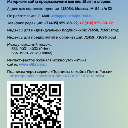
Материалы сайта предназначены для лиц 18 лет и старше.
Адрес для корреспонденции:
115054, Москва, М-54, а/я 32
.
По работе сайта: E-Mail:
web@pediatriajournal.ru
Тел./факс редакции:
+7 (495) 959-88-22,
+7 (
916
) 959-88-22
Индексы для индивидуальных подписчиков:
71458
,
71695
(год)
Индексы для предприятий и организаций:
71459
,
71696
(год)
Международный индекс:
ISSN 0031-403X (Print)
ISSN 1990-2182 (Online)
Импакт-фактор журнала можно уточнить на
сайте:
www
.
elibrary
.
ru
Подписка через сервис «Подписка онлайн» Почты России
-
https://podpiska.pochta.ru/press/%D0%9F%D0%98554