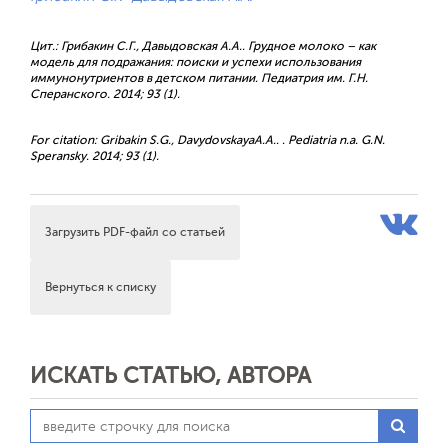
Цит.: Грибакин С.Г., Давыдовская А.А.. Грудное молоко – как
модель для подражания: поиски и успехи использования
иммунонутриентов в детском питании. Педиатрия им. Г.Н.
Сперанского. 2014; 93 (1).
For citation: Gribakin S.G., DavydovskayaA.A.. . Pediatria n.a. G.N.
Speransky. 2014; 93 (1).
Загрузить PDF-файл со статьей
Вернуться к списку
ИСКАТЬ СТАТЬЮ, АВТОРА