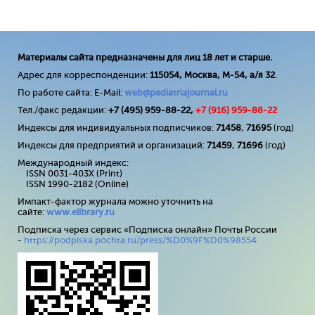
Материалы сайта предназначены для лиц 18 лет и старше.
Адрес для корреспонденции:
115054, Москва, М-54, а/я 32
.
По работе сайта: E-Mail:
web@pediatriajournal.ru
Тел./факс редакции:
+7 (495) 959-88-22,
+7 (
916
) 959-88-22
Индексы для индивидуальных подписчиков:
71458
,
71695
(год)
Индексы для предприятий и организаций:
71459
,
71696
(год)
Международный индекс:
ISSN 0031-403X (Print)
ISSN 1990-2182 (Online)
Импакт-фактор журнала можно уточнить на
сайте:
www
.
elibrary
.
ru
Подписка через сервис «Подписка онлайн» Почты России
-
https://podpiska.pochta.ru/press/%D0%9F%D0%98554