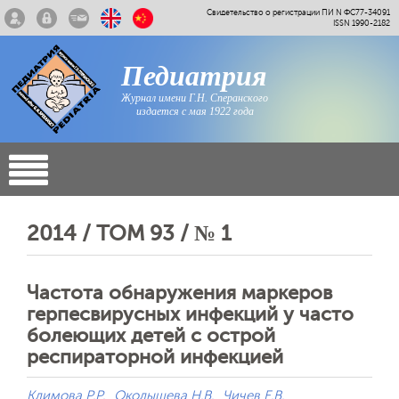
Свидетельство о регистрации ПИ N ФС77-34091
ISSN 1990-2182
Педиатрия
Журнал имени Г.Н. Сперанского
издается с мая 1922 года
2014 / ТОМ 93 / № 1
Частота обнаружения маркеров
герпесвирусных инфекций у часто
болеющих детей с острой
респираторной инфекцией
Климова Р.Р.
Околышева Н.В.
Чичев Е.В.