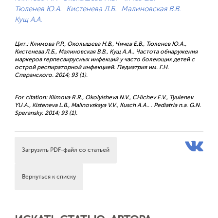
Тюленев Ю.А.
Кистенева Л.Б.
Малиновская В.В.
Кущ А.А.
Цит.: Климова Р.Р., Околышева Н.В., Чичев Е.В., Тюленев Ю.А.,
Кистенева Л.Б., Малиновская В.В., Кущ А.А.. Частота обнаружения
маркеров герпесвирусных инфекций у часто болеющих детей с
острой респираторной инфекцией. Педиатрия им. Г.Н.
Сперанского. 2014; 93 (1).
For citation: Klimova R.R., Okolyisheva N.V., CHichev E.V., Tyulenev
YU.A., Kisteneva L.B., Malinovskaya V.V., Kusch A.A.. . Pediatria n.a. G.N.
Speransky. 2014; 93 (1).
Загрузить PDF-файл со статьей
Вернуться к списку