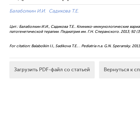
Балаболкин И.И.
Садикова Т.Е.
Цит.: Балаболкин И.И., Садикова Т.Е.. Клинико-иммунологические вар
патогенетической терапии. Педиатрия им. Г.Н. Сперанского. 2013; 92 (3
For citation: Balabolkin I.I., Sadikova T.E.. . Pediatria n.a. G.N. Speransky. 2013
Загрузить PDF-файл со статьей
Вернуться к с