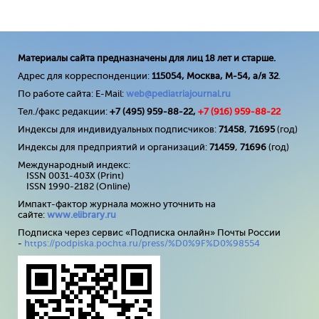
Материалы сайта предназначены для лиц 18 лет и старше.
Адрес для корреспонденции:
115054, Москва, М-54, а/я 32
.
По работе сайта: E-Mail:
web@pediatriajournal.ru
Тел./факс редакции:
+7 (495) 959-88-22,
+7 (
916
) 959-88-22
Индексы для индивидуальных подписчиков:
71458
,
71695
(год)
Индексы для предприятий и организаций:
71459
,
71696
(год)
Международный индекс:
ISSN 0031-403X (Print)
ISSN 1990-2182 (Online)
Импакт-фактор журнала можно уточнить на
сайте:
www
.
elibrary
.
ru
Подписка через сервис «Подписка онлайн» Почты России
-
https://podpiska.pochta.ru/press/%D0%9F%D0%98554