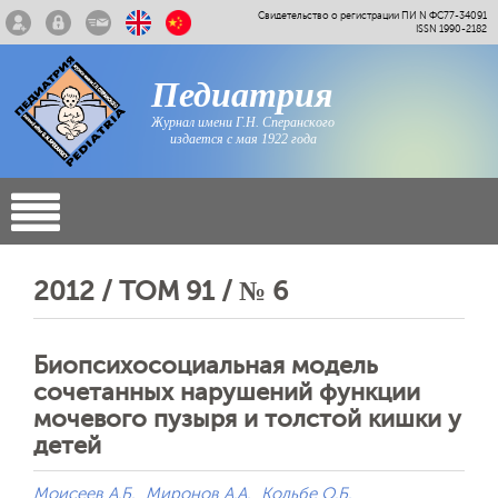
Свидетельство о регистрации ПИ N ФС77-34091
ISSN 1990-2182
Педиатрия
Журнал имени Г.Н. Сперанского
издается с мая 1922 года
2012 / ТОМ 91 / № 6
Биопсихосоциальная модель
сочетанных нарушений функции
мочевого пузыря и толстой кишки у
детей
Моисеев А.Б.
Миронов А.А.
Кольбе О.Б.