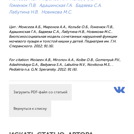
Гоменюк П.В.
Адашинская Г.А.
Бадяева С.А.
Лабутина Н.В.
Новикова М.С.
Цит.: Моисеев А.Б., Миронов А.А., Кольбе О.Б., Гоменюк П.В.,
Адашинская Г.А., Бадяева С.А., Лабутина Н.В., Новикова М.С..
Биопсихосоциальная модель сочетанных нарушений функции
мочевого пузыря и толстой кишки у детей. Педиатрия им. Г.Н.
Сперанского. 2012; 91 (6).
For citation: Moiseev A.B., Mironov A.A., Kolbe O.B., Gomenyuk P.V.,
Adashinskaya G.A., Badyaeva S.A., Labutina N.V., Novikova M.S.. .
Pediatria n.a. G.N. Speransky. 2012; 91 (6).
Загрузить PDF-файл со статьей
Вернуться к списку