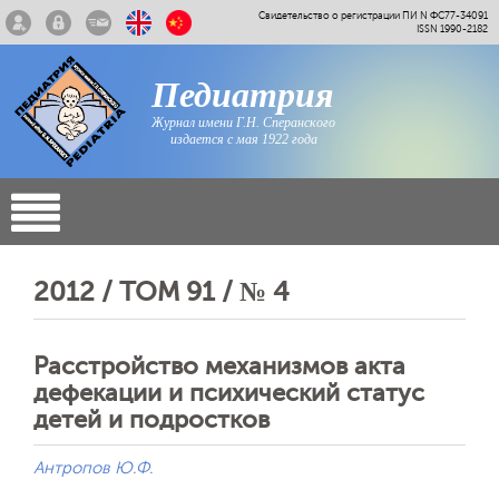
Свидетельство о регистрации ПИ N ФС77-34091
ISSN 1990-2182
Педиатрия
Журнал имени Г.Н. Сперанского
издается с мая 1922 года
2012 / ТОМ 91 / № 4
Расстройство механизмов акта
дефекации и психический статус
детей и подростков
Антропов Ю.Ф.