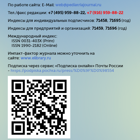
По работе сайта: E-Mail:
web@pediatriajournal.ru
Тел./факс редакции:
+7 (495) 959-88-22,
+7 (
916
) 959-88-22
Индексы для индивидуальных подписчиков:
71458
,
71695
(год)
Индексы для предприятий и организаций:
71459
,
71696
(год)
Международный индекс:
ISSN 0031-403X (Print)
ISSN 1990-2182 (Online)
Импакт-фактор журнала можно уточнить на
сайте:
www
.
elibrary
.
ru
Подписка через сервис «Подписка онлайн» Почты России
-
https://podpiska.pochta.ru/press/%D0%9F%D0%98554