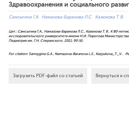
Здравоохранения и социального разв
Самсыгина Г.А.
Намазова-Баранова Л.С.
Казюкова Т. В.
Цит.: Самсыгина Г.А., Намазова-Баранова Л.С., Казюкова Т. В.. К 80-л
исследовательского университета имени Н.И. Пирогова Министерства
Педиатрия им. Г.Н. Сперанского. 2011; 90 (6).
For citation: Samsygina G.A., Namazova-Baranova L.S., Kazyukova_T._V.. . Pedi
Загрузить PDF-файл со статьей
Вернуться к с