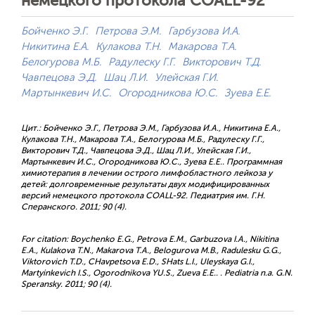
немецкого протокола COALL-92
Бойченко Э.Г.
Петрова Э.М.
Гарбузова И.А.
Никитина Е.А.
Кулакова Т.Н.
Макарова Т.А.
Белогурова М.Б.
Радулеску Г.Г.
Викторович Т.Д.
Чавпецова Э.Д.
Шац Л.И.
Улейская Г.И.
Мартынкевич И.С.
Огородникова Ю.С.
Зуева Е.Е.
Цит.: Бойченко Э.Г., Петрова Э.М., Гарбузова И.А., Никитина Е.А.,
Кулакова Т.Н., Макарова Т.А., Белогурова М.Б., Радулеску Г.Г.,
Викторович Т.Д., Чавпецова Э.Д., Шац Л.И., Улейская Г.И.,
Мартынкевич И.С., Огородникова Ю.С., Зуева Е.Е.. Программная
химиотерапия в лечении острого лимфобластного лейкоза у
детей: долговременные результаты двух модифицированных
версий немецкого протокола COALL-92. Педиатрия им. Г.Н.
Сперанского. 2011; 90 (4).
For citation: Boychenko E.G., Petrova E.M., Garbuzova I.A., Nikitina
E.A., Kulakova T.N., Makarova T.A., Belogurova M.B., Radulesku G.G.,
Viktorovich T.D., CHavpetsova E.D., SHats L.I., Uleyskaya G.I.,
Martyinkevich I.S., Ogorodnikova YU.S., Zueva E.E.. . Pediatria n.a. G.N.
Speransky. 2011; 90 (4).