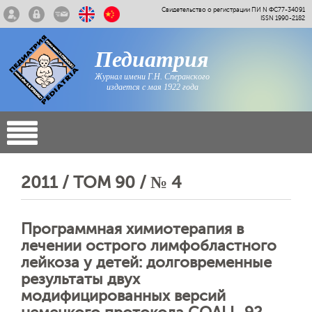
Свидетельство о регистрации ПИ N ФС77-34091
ISSN 1990-2182
Педиатрия
Журнал имени Г.Н. Сперанского
издается с мая 1922 года
2011 / ТОМ 90 / № 4
Программная химиотерапия в
лечении острого лимфобластного
лейкоза у детей: долговременные
результаты двух
модифицированных версий