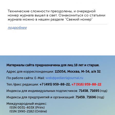
Технические сложности преодолены, и очередной
номер журнала вышел в свет. Ознакомиться со статьями
журнала можно в нашем разделе "Свежий номер"
подробнее
Материалы сайта предназначены для лиц 18 лет и старше.
Адрес для корреспонденции:
115054, Москва, М-54, а/я 32
.
По работе сайта: E-Mail:
web@pediatriajournal.ru
Тел./факс редакции:
+7 (495) 959-88-22,
+7 (
916
) 959-88-22
Индексы для индивидуальных подписчиков:
71458
,
71695
(год)
Индексы для предприятий и организаций:
71459
,
71696
(год)
Международный индекс:
ISSN 0031-403X (Print)
ISSN 1990-2182 (Online)