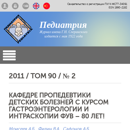
Свидетельство о регистрации ПИ N ФС77-34091
ISSN 1990-2182
Педиатрия
Журнал имени Г.Н. Сперанского
издается с мая 1922 года
2011 / ТОМ 90 / № 2
КАФЕДРЕ ПРОПЕДЕВТИКИ
ДЕТСКИХ БОЛЕЗНЕЙ С КУРСОМ
ГАСТРОЭНТЕРОЛОГИИ И
ИНТРАСКОПИИ ФУВ – 80 ЛЕТ!
Моисеев А.Б.
Филин В.А.
Сафонов А.Б.