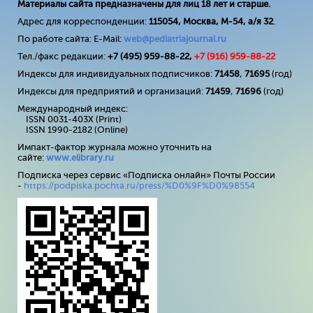
Материалы сайта предназначены для лиц 18 лет и старше.
Адрес для корреспонденции:
115054, Москва, М-54, а/я 32
.
По работе сайта: E-Mail:
web@pediatriajournal.ru
Тел./факс редакции:
+7 (495) 959-88-22,
+7 (
916
) 959-88-22
Индексы для индивидуальных подписчиков:
71458
,
71695
(год)
Индексы для предприятий и организаций:
71459
,
71696
(год)
Международный индекс:
ISSN 0031-403X (Print)
ISSN 1990-2182 (Online)
Импакт-фактор журнала можно уточнить на
сайте:
www
.
elibrary
.
ru
Подписка через сервис «Подписка онлайн» Почты России
-
https://podpiska.pochta.ru/press/%D0%9F%D0%98554