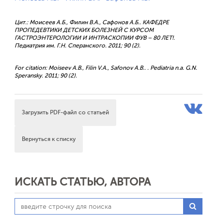
Цит.: Моисеев А.Б., Филин В.А., Сафонов А.Б.. КАФЕДРЕ
ПРОПЕДЕВТИКИ ДЕТСКИХ БОЛЕЗНЕЙ С КУРСОМ
ГАСТРОЭНТЕРОЛОГИИ И ИНТРАСКОПИИ ФУВ – 80 ЛЕТ!.
Педиатрия им. Г.Н. Сперанского. 2011; 90 (2).
For citation: Moiseev A.B., Filin V.A., Safonov A.B.. . Pediatria n.a. G.N.
Speransky. 2011; 90 (2).
Загрузить PDF-файл со статьей
Вернуться к списку
ИСКАТЬ СТАТЬЮ, АВТОРА