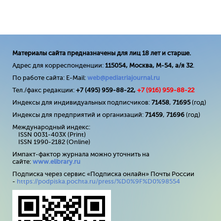
Материалы сайта предназначены для лиц 18 лет и старше.
Адрес для корреспонденции:
115054, Москва, М-54, а/я 32
.
По работе сайта: E-Mail:
web@pediatriajournal.ru
Тел./факс редакции:
+7 (495) 959-88-22,
+7 (
916
) 959-88-22
Индексы для индивидуальных подписчиков:
71458
,
71695
(год)
Индексы для предприятий и организаций:
71459
,
71696
(год)
Международный индекс:
ISSN 0031-403X (Print)
ISSN 1990-2182 (Online)
Импакт-фактор журнала можно уточнить на
сайте:
www
.
elibrary
.
ru
Подписка через сервис «Подписка онлайн» Почты России
-
https://podpiska.pochta.ru/press/%D0%9F%D0%98554