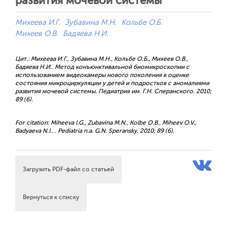
развития мочевой системы
Михеева И.Г.
Зубавина М.Н.
Кольбе О.Б.
Михеев О.В.
Бадяева Н.И.
Цит.: Михеева И.Г., Зубавина М.Н., Кольбе О.Б., Михеев О.В.,
Бадяева Н.И.. Метод конъюнктивальной биомикроскопии с
использованием видеокамеры нового поколения в оценке
состояния микроциркуляции у детей и подростков с аномалиями
развития мочевой системы. Педиатрия им. Г.Н. Сперанского. 2010;
89 (6).
For citation: Miheeva I.G., Zubavina M.N., Kolbe O.B., Miheev O.V.,
Badyaeva N.I.. . Pediatria n.a. G.N. Speransky. 2010; 89 (6).
Загрузить PDF-файл со статьей
Вернуться к списку