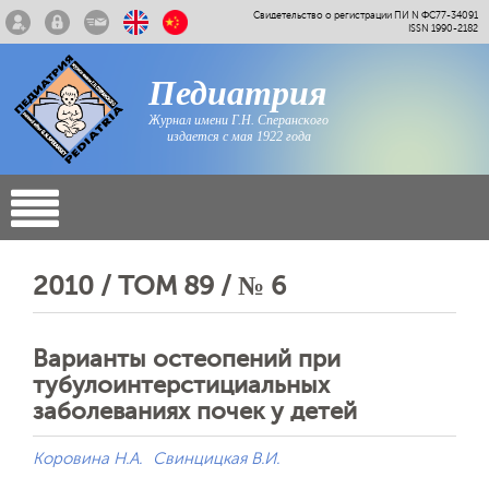
Свидетельство о регистрации ПИ N ФС77-34091
ISSN 1990-2182
Педиатрия
Журнал имени Г.Н. Сперанского
издается с мая 1922 года
2010 / ТОМ 89 / № 6
Варианты остеопений при
тубулоинтерстициальных
заболеваниях почек у детей
Коровина Н.А.
Свинцицкая В.И.