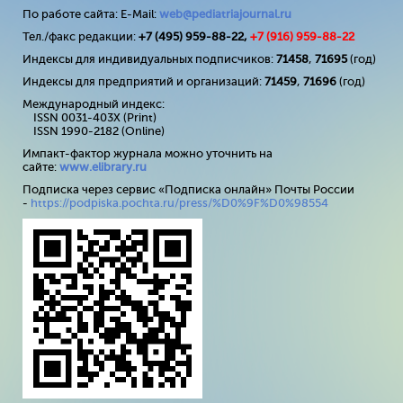
По работе сайта: E-Mail:
web@pediatriajournal.ru
Тел./факс редакции:
+7 (495) 959-88-22,
+7 (
916
) 959-88-22
Индексы для индивидуальных подписчиков:
71458
,
71695
(год)
Индексы для предприятий и организаций:
71459
,
71696
(год)
Международный индекс:
ISSN 0031-403X (Print)
ISSN 1990-2182 (Online)
Импакт-фактор журнала можно уточнить на
сайте:
www
.
elibrary
.
ru
Подписка через сервис «Подписка онлайн» Почты России
-
https://podpiska.pochta.ru/press/%D0%9F%D0%98554