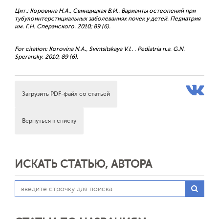
Цит.: Коровина Н.А., Свинцицкая В.И.. Варианты остеопений при
тубулоинтерстициальных заболеваниях почек у детей. Педиатрия
им. Г.Н. Сперанского. 2010; 89 (6).
For citation: Korovina N.A., Svintsitskaya V.I.. . Pediatria n.a. G.N.
Speransky. 2010; 89 (6).
Загрузить PDF-файл со статьей
Вернуться к списку
ИСКАТЬ СТАТЬЮ, АВТОРА