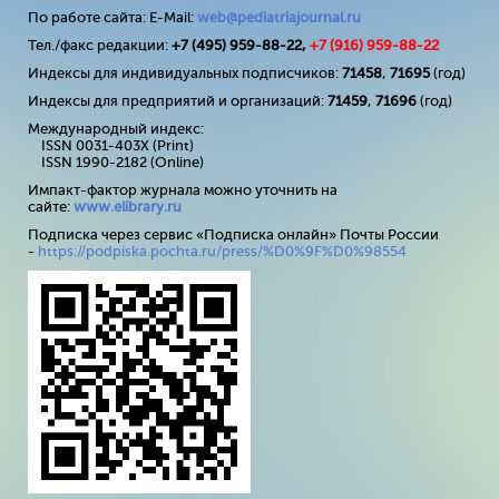
По работе сайта: E-Mail:
web@pediatriajournal.ru
Тел./факс редакции:
+7 (495) 959-88-22,
+7 (
916
) 959-88-22
Индексы для индивидуальных подписчиков:
71458
,
71695
(год)
Индексы для предприятий и организаций:
71459
,
71696
(год)
Международный индекс:
ISSN 0031-403X (Print)
ISSN 1990-2182 (Online)
Импакт-фактор журнала можно уточнить на
сайте:
www
.
elibrary
.
ru
Подписка через сервис «Подписка онлайн» Почты России
-
https://podpiska.pochta.ru/press/%D0%9F%D0%98554