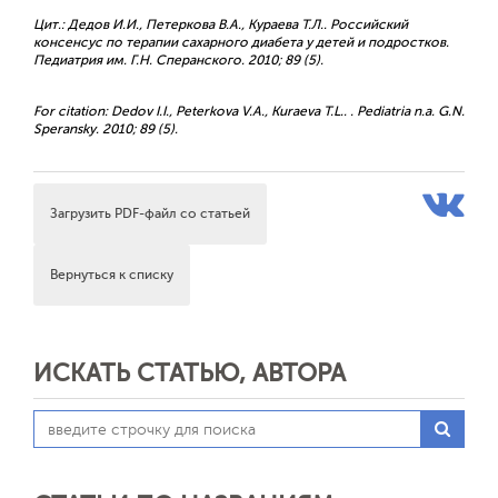
Цит.: Дедов И.И., Петеркова В.А., Кураева Т.Л.. Российский
консенсус по терапии сахарного диабета у детей и подростков.
Педиатрия им. Г.Н. Сперанского. 2010; 89 (5).
For citation: Dedov I.I., Peterkova V.A., Kuraeva T.L.. . Pediatria n.a. G.N.
Speransky. 2010; 89 (5).
Загрузить PDF-файл со статьей
Вернуться к списку
ИСКАТЬ СТАТЬЮ, АВТОРА