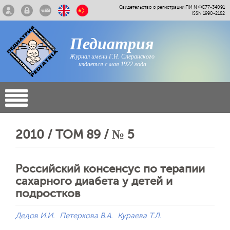
Свидетельство о регистрации ПИ N ФС77-34091
ISSN 1990-2182
Педиатрия
Журнал имени Г.Н. Сперанского
издается с мая 1922 года
2010 / ТОМ 89 / № 5
Российский консенсус по терапии
сахарного диабета у детей и
подростков
Дедов И.И.
Петеркова В.А.
Кураева Т.Л.